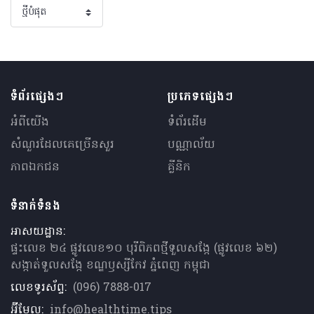
ទំព័រផ្សេងៗ
ប្រភេទផ្សេងៗ
អំពីយើង
ទំព័រដើម
សំណួរ​ដែលគេ​ច្រើន​សួរ
បណ្ណាល័យ
ភាពឯកជន
គ្លីនិក
ទំនាក់ទំនង
អាសយដ្ឋាន:
ផ្ទះលេខ ២៤ ផ្លូវលេខ១០ បុរីពិភពថ្មីទួលសង្កែ (ផ្លូវលេខ ៦២)
សង្កាត់ទួលសង្កែ ខណ្ឌឫស្សីកែវ ភ្នំពេញ កម្ពុជា
លេខទូរស័ព្ទ:
(096) 7888-017
អ៊ីមែល:
info@healthtime.tips