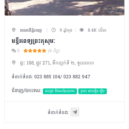
|
|
រាជធានីភ្នំពេញ
9 ឆ្នាំមុន
8.4K មើល
មន្ទីរពេទ្យព្រះកុសុមៈ
0
(6 ពិន្ទុ)
ផ្ទះ 188, ផ្លូវ 271, ទឹកល្អក់ទី ២, ទួលគោក
ទំនាក់ទំនង: 023 885 104/ 023 882 947
ជំនាញ/ឯកទេស:
បេះដូង​ និងសរសៃឈាម
ក្រពះ ពោះវៀន ថ្លើម
ទំនាក់ទំនង: