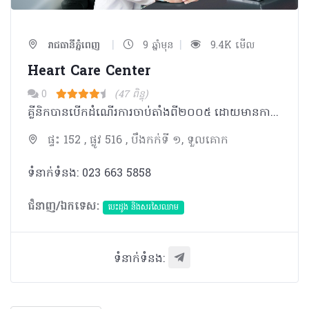
|
|
រាជធានីភ្នំពេញ
9 ឆ្នាំមុន
9.4K មើល
Heart Care Center
0
(47 ពិន្ទុ)
គ្លីនិកបានបើកដំណើរការចាប់តាំងពី​២០០៥ ដោយមានការផ្តល់សេវាដល់អ្នកជំងឺ​ផ្នែកជំងឺបេះដូង សរសៃឈាម​​ជាមួយនឹងទំនុកនិងការយកចិត្តទុកដាក់ខ្ពស់។​
ផ្ទះ 152 , ផ្លូវ 516 , បឹងកក់ទី ១, ទួលគោក
ទំនាក់ទំនង: 023 663 5858
ជំនាញ/ឯកទេស:
បេះដូង​ និងសរសៃឈាម
ទំនាក់ទំនង: