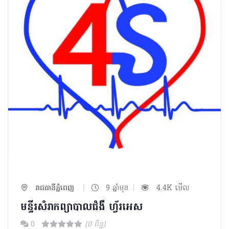
|
|
រាជធានីភ្នំពេញ
9 ឆ្នាំមុន
4.4K មើល
មន្ទីរសំរាកព្យាបាលជំងឺ ហ្វ័រអេស
0
(0 ពិន្ទុ)