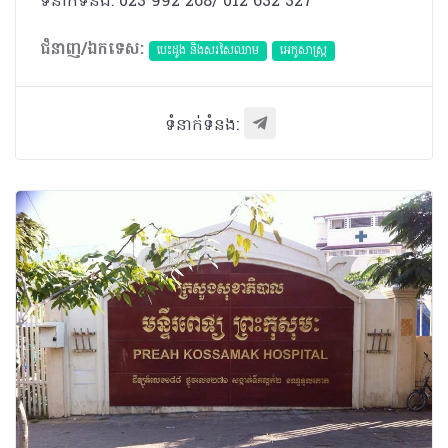
ទំនាក់ទំនង: 023 992 268/ 012 632 327
ជំនាញ/ឯកទេស:
បេះដូង​ និងសរសៃឈាម
អេកូសាស្រ្ត
ទំនាក់ទំនង: