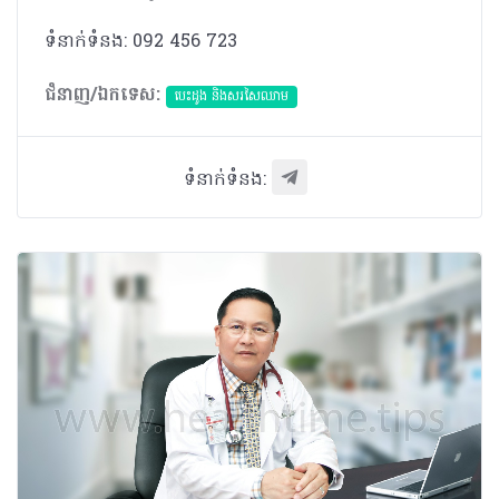
ទំនាក់ទំនង: 092 456 723
ជំនាញ/ឯកទេស:
បេះដូង​ និងសរសៃឈាម
ទំនាក់ទំនង: