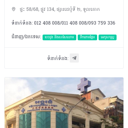
ផ្ទះ 58/68, ផ្លូវ 134, ផ្សារដេប៉ូទី ២, ទួលគោក
ទំនាក់ទំនង: 012 408 008/011 408 008/093 759 336
ជំនាញ/ឯកទេស:
បេះដូង​ និងសរសៃឈាម
ទឹកនោមផ្អែម
អេកូសាស្រ្ត
ទំនាក់ទំនង: