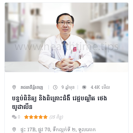
|
|
រាជធានីភ្នំពេញ
9 ឆ្នាំមុន
4.4K មើល
បន្ទប់ពិនិត្យ​ និងពិគ្រោះជំងឺ វេជ្ជបណ្ឌិត ថេង
យូដាលីន
0
(15 ពិន្ទុ)
ផ្ទះ 17B, ផ្លូវ 70, ទឹកល្អក់ទី ២, ទួលគោក