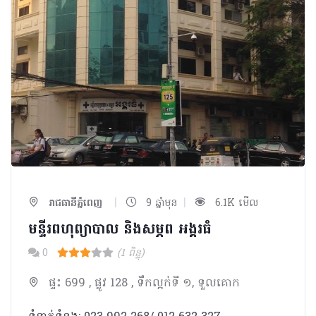
|
|
រាជធានីភ្នំពេញ
9 ឆ្នាំមុន
6.1K មើល
មន្ទីរពហុព្យាបាល និងសម្ភព អង្គរធំ
0
(1 ពិន្ទុ)
ផ្ទះ 699 , ផ្លូវ 128 , ទឹកល្អក់ទី ១, ទួលគោក