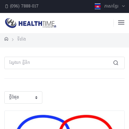
(096) 7888-017
ភាសាខ្មែរ
ទីតាំង