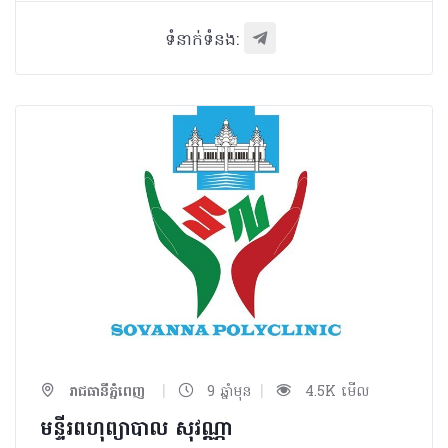
ទំនាក់ទំនង:
|
|
រាជធានីភ្នំពេញ
9 ឆ្នាំមុន
4.5K មើល
មន្ទីរពហុព្យាបាល​ សុវណ្ណា