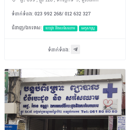
ផ្ទះ 699 , ផ្លូវ 128 , ទឹកល្អក់ទី ១, ទួលគោក
ទំនាក់ទំនង: 023 992 268/ 012 632 327
ជំនាញ/ឯកទេស:
បេះដូង​ និងសរសៃឈាម
អេកូសាស្រ្ត
ទំនាក់ទំនង: