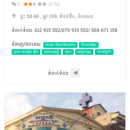
0
(0 ពិន្ទុ)
ផ្ទះ 58-60 , ផ្លូវ 199, ទំនប់ទឹក, ចំការមន
ទំនាក់ទំនង: 012 915 552/070 915 552/ 069 671 158
ជំនាញ/ឯកទេស:
បេះដូង​ និងសរសៃឈាម
ទឹកនោមផ្អែម
ក្រពះ ពោះវៀន ថ្លើម
សុខភាពស្រ្តី
កុមារ
អេកូសាស្រ្ត
វះកាត់ទូទៅ
ទំនាក់ទំនង: