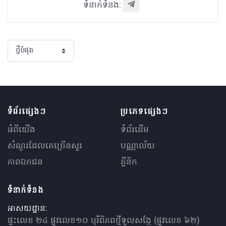
ទំនាក់ទំនង:
ទំព័រផ្សេងៗ
ប្រភេទផ្សេងៗ
អំពីយើង
ទំព័រដើម
សំណួរ​ដែលគេ​ច្រើន​សួរ
បណ្ណាល័យ
ភាពឯកជន
គ្លីនិក
ទំនាក់ទំនង
អាសយដ្ឋាន:
ផ្ទះលេខ ២៤ ផ្លូវលេខ១០ បុរីពិភពថ្មីទួលសង្កែ (ផ្លូវលេខ ៦២)