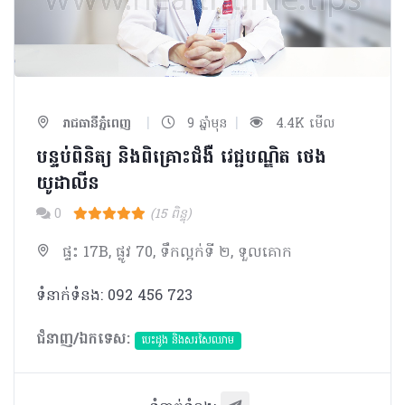
|
|
រាជធានីភ្នំពេញ
9 ឆ្នាំមុន
4.4K មើល
បន្ទប់ពិនិត្យ​ និងពិគ្រោះជំងឺ វេជ្ជបណ្ឌិត ថេង
យូដាលីន
0
(15 ពិន្ទុ)
ផ្ទះ 17B, ផ្លូវ 70, ទឹកល្អក់ទី ២, ទួលគោក
ទំនាក់ទំនង: 092 456 723
ជំនាញ/ឯកទេស:
បេះដូង​ និងសរសៃឈាម