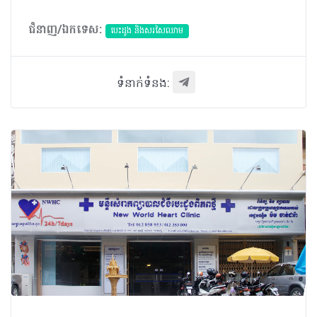
ជំនាញ/ឯកទេស:
បេះដូង​ និងសរសៃឈាម
ទំនាក់ទំនង: