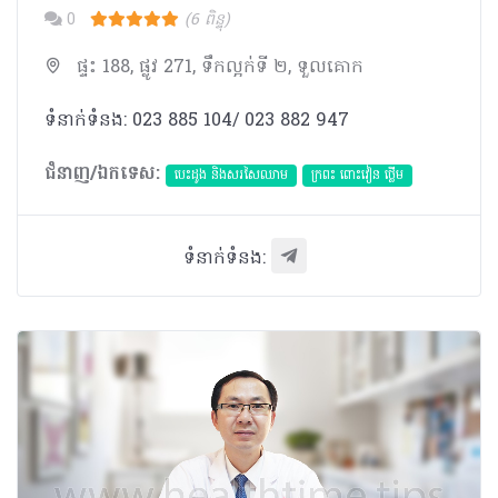
0
(6 ពិន្ទុ)
ផ្ទះ 188, ផ្លូវ 271, ទឹកល្អក់ទី ២, ទួលគោក
ទំនាក់ទំនង: 023 885 104/ 023 882 947
ជំនាញ/ឯកទេស:
បេះដូង​ និងសរសៃឈាម
ក្រពះ ពោះវៀន ថ្លើម
ទំនាក់ទំនង: