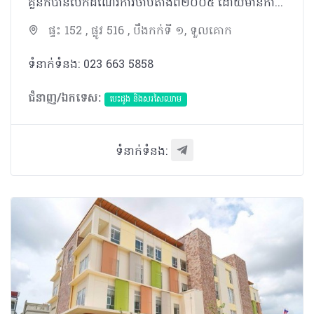
គ្លីនិកបានបើកដំណើរការចាប់តាំងពី​២០០៥ ដោយមានការផ្តល់សេវាដល់អ្នកជំងឺ​ផ្នែកជំងឺបេះដូង សរសៃឈាម​​ជាមួយនឹងទំនុកនិងការយកចិត្តទុកដាក់ខ្ពស់។​
ផ្ទះ 152 , ផ្លូវ 516 , បឹងកក់ទី ១, ទួលគោក
ទំនាក់ទំនង: 023 663 5858
ជំនាញ/ឯកទេស:
បេះដូង​ និងសរសៃឈាម
ទំនាក់ទំនង: