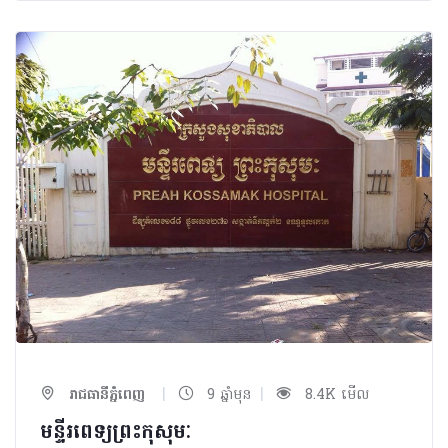
|
|
រាជធានីភ្នំពេញ
9 ឆ្នាំមុន
8.4K មើល
មន្ទីរពេទ្យព្រះកុសុមៈ