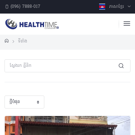
(096) 7888-017
ភាសាខ្មែរ
ទីតាំង