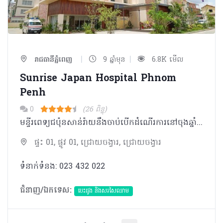
|
|
រាជធានីភ្នំពេញ
9 ឆ្នាំមុន
6.8K មើល
Sunrise Japan Hospital Phnom
Penh
0
(26 ពិន្ទុ)
មន្ទីរពេទ្យជប៉ុនសាន់រ៉ាយនឹងចាប់បើកដំណើរការនៅចុងឆ្នាំ ២០១៦នេះ។ក្រុមគ្រូពេទ្យ និងគិលានុបដ្ឋាកជាជនជាតិជប៉ុន រួមជាមួយនឹងអ្នក ជំនាញដែលមានបទពិសោធន៍នឹងធ្វើការសហការណ៍ជាមួយបុគ្គលិកជាជនជាតិកម្ពុជាដើម្បីផ្តល់សេវាថែទាំវេជ្ជសាស្រ្តតាមបែបជប៉ុនជូន លោក-អ្នក។ នែកដែលមានក្នុងមន្ទីរពេទ្យ មាន១៣ផ្នែកដូចខាងក្រោមៈ ផ្នែកសង្រ្គោះបន្ទាន់ ផ្នែករបួស ផ្នែកជម្ងឺឆ្លង ផ្នែកជម្ងឺទូទៅ ផ្នែកវះកាត់ទូទៅ ផ្នែកព្យាបាលជម្ងឺប្រដាប់រំលាយអាហារ ផ្នែកបេះដូង ផ្នែកពិគ្រោះជម្ងឺតាមអ៊ិនធើណិត ផ្នែកវះកាត់ប្រព័ន្ធប្រសាទ ផ្នែកសរសៃឈាមប្រសាទ ផ្នែកប្រព័ន្ធប្រសាទ ផ្នែកស្តាកាយនិតិសម្បទា និងផ្នែកពិនិត្យសុខភាព។
ផ្ទះ 01, ផ្លូវ 01, ជ្រោយចង្វារ, ជ្រោយចង្វារ
ទំនាក់ទំនង: 023 ​432​ 022
ជំនាញ/ឯកទេស:
បេះដូង​ និងសរសៃឈាម