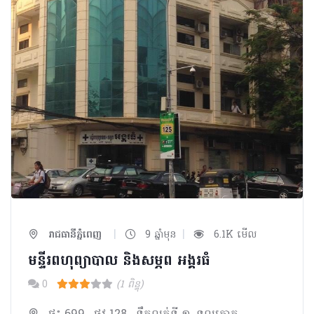
|
|
រាជធានីភ្នំពេញ
9 ឆ្នាំមុន
6.1K មើល
មន្ទីរពហុព្យាបាល និងសម្ភព អង្គរធំ
0
(1 ពិន្ទុ)