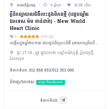
|
|
រាជធានីភ្នំពេញ
9 ឆ្នាំមុន
10.2K មើល
គ្លីនិកព្យាបាលជំងឺបេះដូងពិភពថ្មី (វេជ្ជបណ្ឌិត​
ឯកទេស ម៉ម ចាន់ដារ៉ា) - New World
Heart Clinic
0
(194 ពិន្ទុ)
​បង្កើតក្នុងឆ្នាំ២០១៣ ជាបន្ទប់ពិគ្រោះជំងឺ ដោយបម្រើលើសេវាកម្ម​ ពិនិត្យ​ និងពិគ្រោះលើជំងឺបេះដូង ដោយម៉ាស៊ីន​ទំនើប ដែល​ផ្តល់លទ្ធផលជាក់លាក់។ ចាប់ពីឆ្នាំ២០១៦ ក៏បានកែប្រែទៅជាមន្ទីរសម្រាកព្យាបាលជំងឺបេះដូង​ពិភពថ្មី ដើម្បីផ្តល់ភាពងាយស្រួល​ដល់អ្នកជំងឺអាចសម្រាកព្យាបាលនិងអាចទទួលបានការថែទាំល្អ ពីវេជ្ជបណ្ឌិតដែលមានជំនាញច្បាស់លាស់ ក៏ដូចជាឧបករណ៍ដែលមានគុណភាពខ្ពស់ផងដែរ។
ផ្ទះ 17-19 , ផ្លូវ ផ្លូវលេខ២ បណ្ឌិត​ម៉ុងឬទ្ធី, ភ្នំពេញថ្មី,
សែនសុខ
ទំនាក់ទំនង: 012 858 953/012 353 000
ជំនាញ/ឯកទេស:
បេះដូង​ និងសរសៃឈាម
ទំនាក់ទំនង: