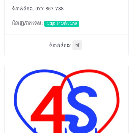
ទំនាក់ទំនង: 077 857 788
ជំនាញ/ឯកទេស:
បេះដូង​ និងសរសៃឈាម
ទំនាក់ទំនង: