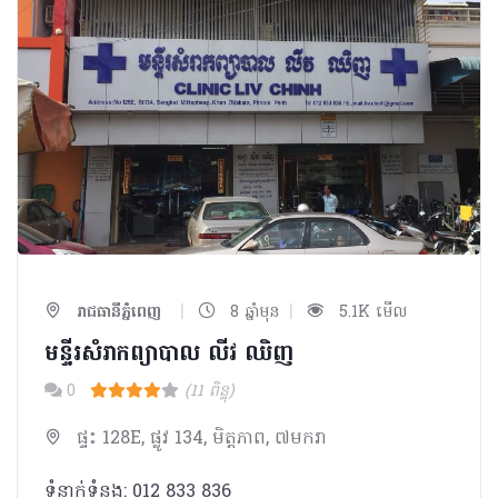
|
|
រាជធានីភ្នំពេញ
8 ឆ្នាំមុន
5.1K មើល
មន្ទីរសំរាកព្យាបាល លីវ ឈិញ
0
(11 ពិន្ទុ)
ផ្ទះ 128E, ផ្លូវ 134, មិត្ដភាព, ៧មករា
ទំនាក់ទំនង: 012 833 836