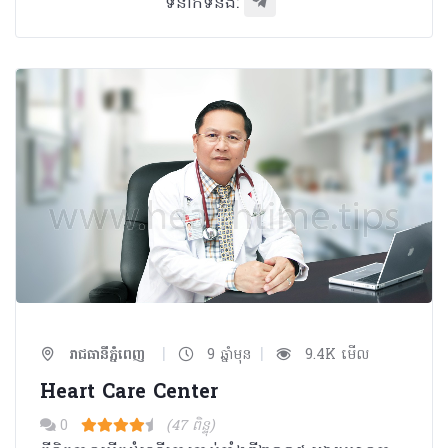
ទំនាក់ទំនង:
|
|
រាជធានីភ្នំពេញ
9 ឆ្នាំមុន
9.4K មើល
Heart Care Center
0
(47 ពិន្ទុ)