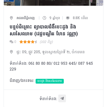
|
|
រាជធានីភ្នំពេញ
9 ឆ្នាំមុន
8.8K មើល
បន្ទប់ពិគ្រោះ ព្យាបាលជំងឺបេះដូង និង
សរសៃឈាម (វេជ្ជបណ្ឌិត ហែន វណ្ណា)
0
(102 ពិន្ទុ)
ផ្ទះ 09, ផ្លូវ 205, ទួលស្វាយព្រៃទី ២, ចំការមន
ទំនាក់ទំនង: 061 80 80 80/ 012 953 445/ 087 945
229
ជំនាញ/ឯកទេស:
បេះដូង​ និងសរសៃឈាម
ទំនាក់ទំនង: