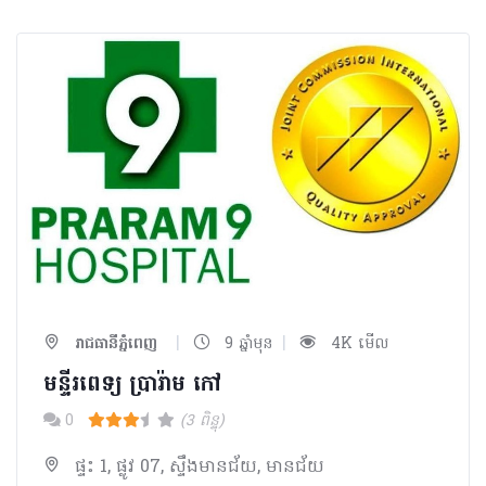
|
|
រាជធានីភ្នំពេញ
9 ឆ្នាំមុន
4K មើល
មន្ទីរពេទ្យ ប្រារ៉ាម កៅ
0
(3 ពិន្ទុ)
ផ្ទះ 1, ផ្លូវ 07, ស្ទឹងមានជ័យ, មានជ័យ