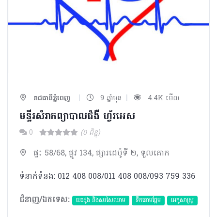
|
|
រាជធានីភ្នំពេញ
9 ឆ្នាំមុន
4.4K មើល
មន្ទីរសំរាកព្យាបាលជំងឺ ហ្វ័រអេស
0
(0 ពិន្ទុ)
ផ្ទះ 58/68, ផ្លូវ 134, ផ្សារដេប៉ូទី ២, ទួលគោក
ទំនាក់ទំនង: 012 408 008/011 408 008/093 759 336
ជំនាញ/ឯកទេស:
បេះដូង​ និងសរសៃឈាម
ទឹកនោមផ្អែម
អេកូសាស្រ្ត