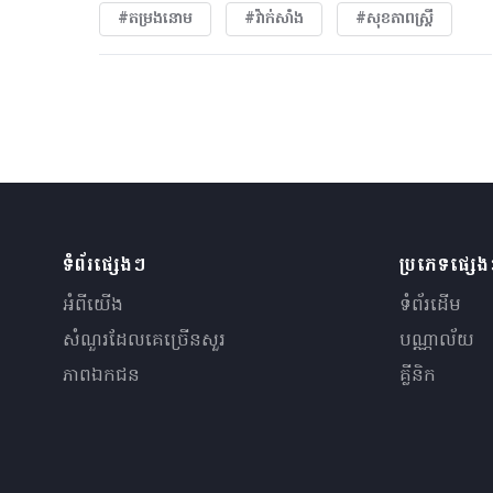
#តម្រងនោម
#វ៉ាក់សាំង
#សុខភាពស្រ្តី
ទំព័រផ្សេងៗ
ប្រភេទផ្សេ
អំពីយើង
ទំព័រដើម
សំណួរ​ដែលគេ​ច្រើន​សួរ
បណ្ណាល័យ
ភាពឯកជន
គ្លីនិក