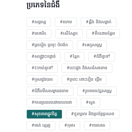
ប្រភេទនៃជំងឺ
#សម្ផស្ស
#ឈាម
#ឆ្អឹង និងសន្លាក់
#មហារីក​
#សើស្បែក
#ទឹកនោមផ្អែម
#ត្រចៀក ច្រមុះ បំពង់ក
#អេកូសាស្រ្ត
#សង្គ្រោះបន្ទាន់
#ភ្នែក​
#ជំងឺទូទៅ
#វះកាត់ទូទៅ
#បេះដូង​ និងសរសៃឈាម
#ឫសដូងបាត
#ក្រពះ ពោះវៀន ថ្លើម
#ជំងឺលើសសម្ពាធឈាម
#​រូបភាពវេជ្ជសាស្រ្ត
#ការព្យាបាលដោយ​ចលនា
#សួត
#សុខភាពផ្លូវចិត្ត
#ខួរក្បាល និងប្រព័ន្ធប្រសាទ
#មាត់ ធ្មេញ
#កុមារ
#កាមរោគ