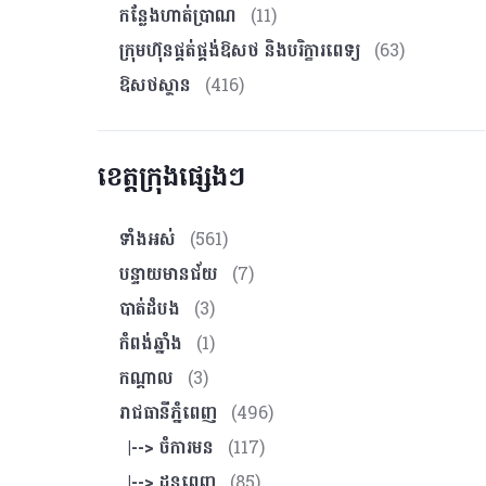
កន្លែងហាត់ប្រាណ
(11)
ក្រុមហ៊ុនផ្គត់ផ្គង់ឱសថ និងបរិក្ខារពេទ្យ
(63)
ឱសថស្ថាន
(416)
ខេត្តក្រុងផ្សេងៗ
ទាំងអស់
(561)
បន្ទាយមានជ័យ
(7)
បាត់ដំបង
(3)
កំពង់ឆ្នាំង
(1)
កណ្ដាល
(3)
រាជធានីភ្នំពេញ
(496)
|--> ចំការមន
(117)
|--> ដូនពេញ
(85)