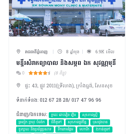
|
|
រាជធានីភ្នំពេញ
8 ឆ្នាំមុន
6.9K មើល
មន្ទីរសំរាកព្យាបាល និងសម្ភព ឯក សុវណ្ណមុនី
0
(8 ពិន្ទុ)
ផ្ទះ 43, ផ្លូវ 2011(ទ្រីហេង), ក្រាំងធ្នង់, សែនសុខ
ទំនាក់ទំនង: 012 67 28 28/ 017 47 96 96
ជំនាញ/ឯកទេស:
ក្រពះ ពោះវៀន ថ្លើម
សុខភាពស្រ្តី
ត្រចៀក ច្រមុះ បំពង់ក
ជំងឺទូទៅ
សុខភាពផ្លូវចិត្ត
ឫសដូងបាត
ខួរក្បាល និងប្រព័ន្ធប្រសាទ
ទឹកនោមផ្អែម
មហារីក​
វះកាត់ទូទៅ