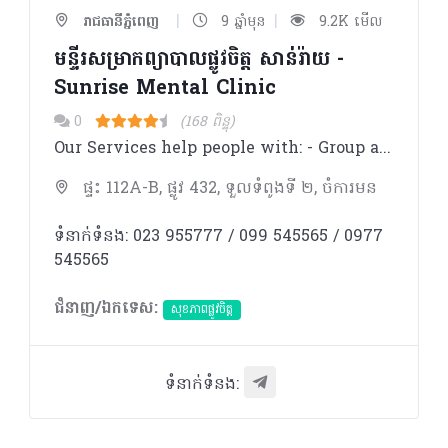
|
|
រាជធានីភ្នំពេញ
9 ឆ្នាំមុន
9.2K មើល
មន្ទីរសម្រាកព្យាបាលផ្លូវចិត្ត សាន់រ៉ាយ​ -
Sunrise Mental Clinic
0
(168 ពិន្ទុ)
Our Services help people with: - Group anxiety - Mood / affective disorders - Group psychotic disorders - Substances use disorders - Other psychology
ផ្ទះ 112A-B, ផ្លូវ 432, ទួលទំពូងទី ២, ចំការមន
ទំនាក់ទំនង: 023 955777 / 099 545565 / 0977
545565
ជំនាញ/ឯកទេស:
សុខភាពផ្លូវចិត្ត
ទំនាក់ទំនង: