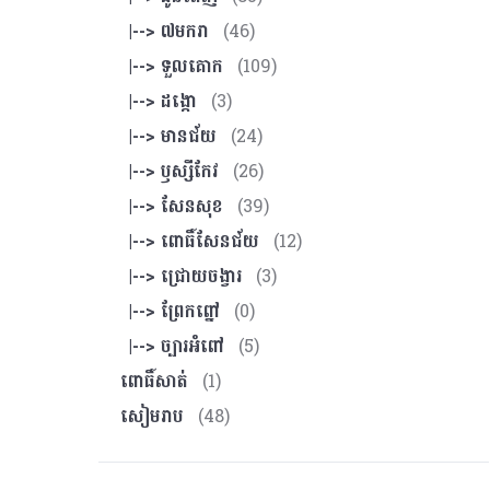
|--> ៧មករា
(46)
|--> ទួលគោក
(109)
|--> ដង្កោ
(3)
|--> មានជ័យ
(24)
|--> ឫស្សីកែវ
(26)
|--> សែនសុខ
(39)
|--> ពោធិ៍សែនជ័យ
(12)
|--> ជ្រោយចង្វារ
(3)
|--> ព្រែកព្នៅ
(0)
|--> ច្បារអំពៅ
(5)
ពោធិ៍សាត់
(1)
សៀមរាប
(48)