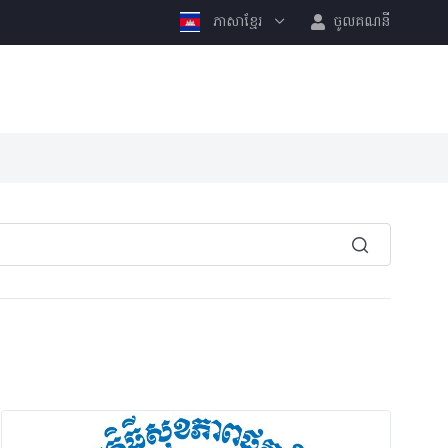
ភាសាខ្មែរ
ចូលគណនី