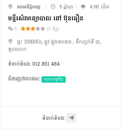
|
|
រាជធានីភ្នំពេញ
9 ឆ្នាំមុន
4.9K មើល
មន្ទីរសំរាកព្យាបាល ពៅ ប៊ុនធឿន
0
(1 ពិន្ទុ)
ផ្ទះ 338DEo, ផ្លូវ ផ្លូវទេពផន , ទឹកល្អក់ទី ៣,
ទួលគោក
ទំនាក់ទំនង: 012 851 484
ជំនាញ/ឯកទេស:
សុខភាពផ្លូវចិត្ត
ទំនាក់ទំនង: