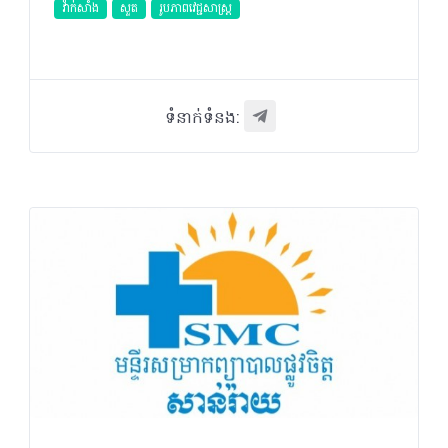
វ៉ាក់សាំង
សួត
​រូបភាពវេជ្ជសាស្រ្ត
ទំនាក់ទំនង: