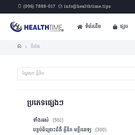
(096) 7888-017
info@healthtime.tips
ទំព័រដើម
ផ្សារ
ទីតាំង
ប្រភេទផ្សេងៗ
ទាំងអស់
(561)
បន្ទប់ពិគ្រោះ​ជំងឺ គ្លីនិក មន្ទីរពេទ្យ
(300)