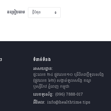
តម្រៀបតាម
ងៗ
ទំនាក់ទំនង
អាសយដ្ឋាន:
ផ្ទះលេខ ២៤ ផ្លូវលេខ១០ បុរីពិភពថ្មីទួលសង្កែ
(ផ្លូវលេខ ៦២) សង្កាត់ទួលសង្កែ ខណ្ឌ
ឫស្សីកែវ ភ្នំពេញ កម្ពុជា
លេខទូរស័ព្ទ:
(096) 7888-017
អ៊ីមែល:
info@healthtime.tips