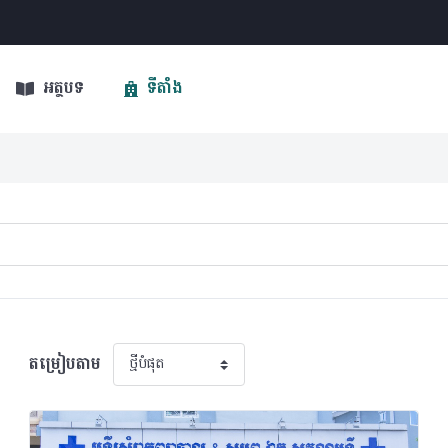
អត្ថបទ
ទីតាំង
តម្រៀបតាម