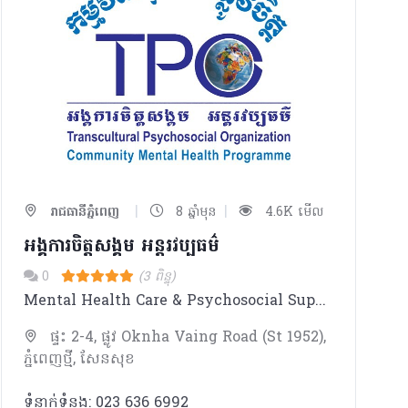
|
|
រាជធានីភ្នំពេញ
8 ឆ្នាំមុន
4.6K មើល
អង្គការចិត្តសង្គម អន្តរវប្បធម៌
0
(3 ពិន្ទុ)
Mental Health Care & Psychosocial Support for Cambodians
ផ្ទះ 2-4, ផ្លូវ Oknha Vaing Road (St 1952),
ភ្នំពេញថ្មី, សែនសុខ
ទំនាក់ទំនង: 023 636 6992