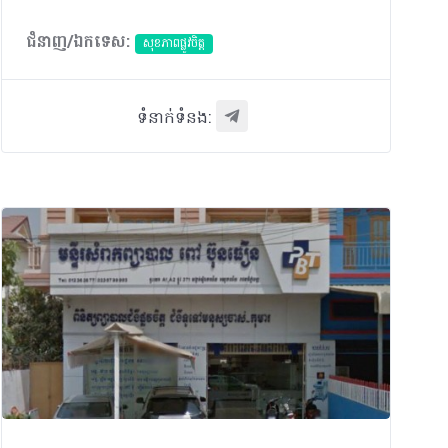
ជំនាញ/ឯកទេស:
សុខភាពផ្លូវចិត្ត
ទំនាក់ទំនង: