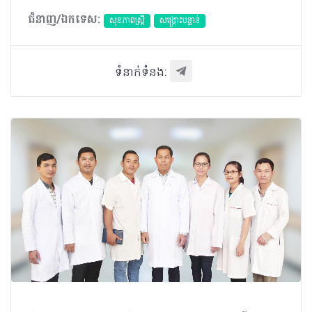
ជំនាញ/ឯកទេស:
សុខភាពស្រ្តី
សង្គ្រោះបន្ទាន់
ទំនាក់ទំនង: