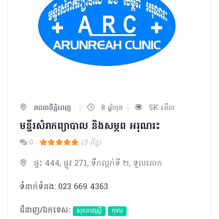
|
|
រាជធានីភ្នំពេញ
8 ឆ្នាំមុន
5K មើល
មន្ទីរសំរាកព្យាបាល និង​សម្ភព អរុណរះ
0
(3 ពិន្ទុ)
ផ្ទះ 444, ផ្លូវ 271, ទឹកល្អក់ទី ២, ទួលគោក
ទំនាក់ទំនង: 023 669 4363
ជំនាញ/ឯកទេស:
សុខភាពស្រ្តី
កុមារ