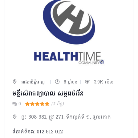
|
|
រាជធានីភ្នំពេញ
8 ឆ្នាំមុន
3.9K មើល
មន្ទីរសំរាកព្យាបាល សម្ភពចំរើន
0
(3 ពិន្ទុ)
ផ្ទះ 308-381, ផ្លូវ 271, ទឹកល្អក់ទី ១, ទួលគោក
ទំនាក់ទំនង: 012 512 012