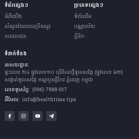
ទំព័រផ្សេងៗ
ប្រភេទផ្សេងៗ
អំពីយើង
ទំព័រដើម
សំណួរ​ដែលគេ​ច្រើន​សួរ
បណ្ណាល័យ
ភាពឯកជន
គ្លីនិក
ទំនាក់ទំនង
អាសយដ្ឋាន:
ផ្ទះលេខ ២៤ ផ្លូវលេខ១០ បុរីពិភពថ្មីទួលសង្កែ (ផ្លូវលេខ ៦២)
សង្កាត់ទួលសង្កែ ខណ្ឌឫស្សីកែវ ភ្នំពេញ កម្ពុជា
លេខទូរស័ព្ទ:
(096) 7888-017
អ៊ីមែល:
info@healthtime.tips