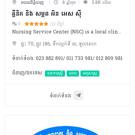
|
|
រាជធានីភ្នំពេញ
8 ឆ្នាំមុន
5.8K មើល
គ្លីនិក និង​ សម្ភព អិន អេស ស៊ី
0
(11 ពិន្ទុ)
Nursing Service Center (NSC) is a local clinic that provides various kinds of treatment.Doctors and staffs at NSC are highly trained and qualified for the service.
ផ្ទះ 70, ផ្លូវ 186, ទឹកល្អក់ទី ៣, ទួលគោក
ទំនាក់ទំនង: 023 882 891/ 011 733 981/ 012 809 981
ជំនាញ/ឯកទេស:
សុខភាពស្រ្តី
ឈាម
អេកូសាស្រ្ត
ទំនាក់ទំនង: