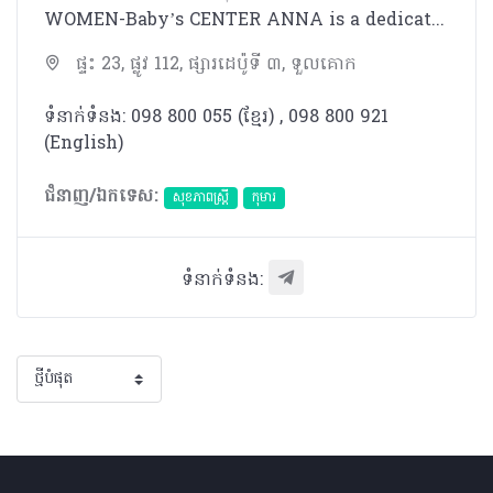
WOMEN-Baby’s CENTER ANNA is a dedicated women’s health clinic, devoted to the care of women in the Kingdom of Cambodia. We offer friendly and discreet personal service, the latest technology and the most comprehensive line of care for women, in any stage of life. Dr. Anna Roslyakova is a trustworthy expat doctor, a qualified and certified obstetrician-gynecologist. Her clinic offers a professional, yet personalized approach to gynecology, obstetrics and general women’s health. Whether you are pregnant, looking for a check-up, or interested in family planning services, our team of healthcare professionals is here to help. We create a Custom Care Plan for each woman we see, because we know there is no such thing as a one-size-fits-all approach to women’s health.
ផ្ទះ 23, ផ្លូវ 112, ផ្សារដេប៉ូទី ៣, ទួលគោក
ទំនាក់ទំនង: 098 800 055 (ខ្មែរ)​ , 098 800 921
(English)
ជំនាញ/ឯកទេស:
សុខភាពស្រ្តី
កុមារ
ទំនាក់ទំនង: