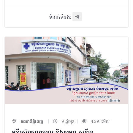
ទំនាក់ទំនង:
|
|
រាជធានីភ្នំពេញ
9 ឆ្នាំមុន
4.3K មើល
មន្ទីរសំរាកព្យាបាល និងសម្ភព សុនីតា