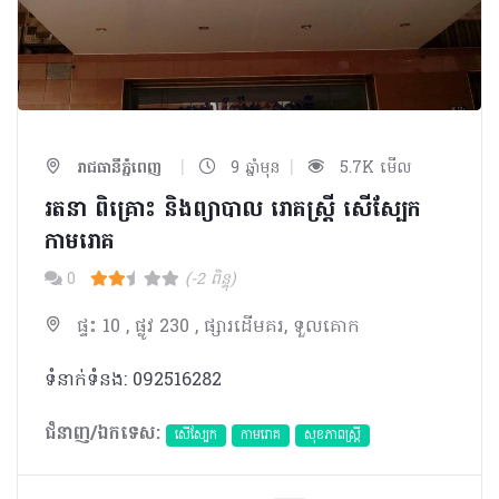
|
|
រាជធានីភ្នំពេញ
9 ឆ្នាំមុន
5.7K មើល
រតនា ពិគ្រោះ និងព្យាបាល រោគស្រ្តី សើស្បែក
កាមរោគ
0
(-2 ពិន្ទុ)
ផ្ទះ 10 , ផ្លូវ 230 , ផ្សារដើមគរ, ទួលគោក
ទំនាក់ទំនង: 092516282
ជំនាញ/ឯកទេស:
សើស្បែក
កាមរោគ
សុខភាពស្រ្តី