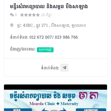
មន្ទីរសំរាកព្យាបាល​ និងសម្ភព បឹងសាឡាង​
0
(0 ពិន្ទុ)
ផ្ទះ 43BC , ផ្លូវ 271 , បឹងសាឡាង, ទួលគោក
ទំនាក់ទំនង: 012 672 007/ 023 986 766
ជំនាញ/ឯកទេស:
សុខភាពស្រ្តី
ទំនាក់ទំនង: