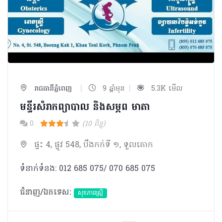
|
|
រាជធានីភ្នំពេញ
9 ឆ្នាំមុន
5.3K មើល
មន្ទីរសំរាកព្យាបាល និងសម្ភព មាតា
0
(10 ពិន្ទុ)
ផ្ទះ 4, ផ្លូវ 548, បឹងកក់ទី ១, ទួលគោក
ទំនាក់ទំនង: 012 685 075/ 070 685 075
ជំនាញ/ឯកទេស:
សុខភាពស្រ្តី