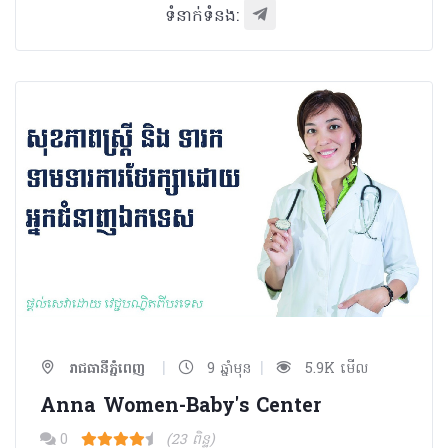
ទំនាក់ទំនង:
|
|
រាជធានីភ្នំពេញ
9 ឆ្នាំមុន
5.9K មើល
Anna Women-Baby's Center
0
(23 ពិន្ទុ)