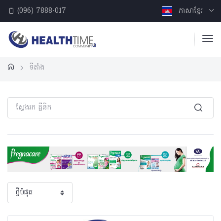
(096) 7888-017
ភាសាខ្មែរ
ទីតាំង