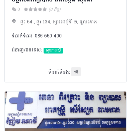
0
(0 ពិន្ទុ)
ផ្ទះ 64 , ផ្លូវ 134, ផ្សារដេប៉ូទី ២, ទួលគោក
ទំនាក់ទំនង: 085 660 400
ជំនាញ/ឯកទេស:
សុខភាពស្រ្តី
ទំនាក់ទំនង: