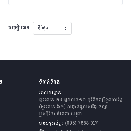
តម្រៀបតាម
ងៗ
ទំនាក់ទំនង
អាសយដ្ឋាន:
ផ្ទះលេខ ២៤ ផ្លូវលេខ១០ បុរីពិភពថ្មីទួលសង្កែ
(ផ្លូវលេខ ៦២) សង្កាត់ទួលសង្កែ ខណ្ឌ
ឫស្សីកែវ ភ្នំពេញ កម្ពុជា
លេខទូរស័ព្ទ:
(096) 7888-017