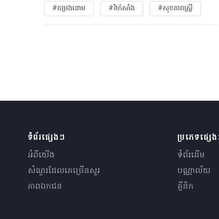
#តម្រងនោម
#វ៉ាក់សាំង
#សុខភាពស្រ្តី
ទំព័រផ្សេងៗ
ប្រភេទផ្សេ
អំពីយើង
ទំព័រដើម
សំណួរ​ដែលគេ​ច្រើន​សួរ
បណ្ណាល័យ
ភាពឯកជន
គ្លីនិក