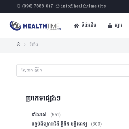
(096) 7888-017
info@healthtime.tips
ទំព័រដើម
ផ្សារ
ទីតាំង
ប្រភេទផ្សេងៗ
ទាំងអស់
(561)
បន្ទប់ពិគ្រោះ​ជំងឺ គ្លីនិក មន្ទីរពេទ្យ
(300)