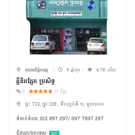
|
|
រាជធានីភ្នំពេញ
9 ឆ្នាំមុន
4.7K មើល
គ្លីនិកភ្នែក ប្រសិទ្ធ
0
(3 ពិន្ទុ)
ផ្ទះ 713, ផ្លូវ 128 , ទឹកល្អក់ទី ១, ទួលគោក
ទំនាក់ទំនង: 012 897 297/ 097 7897 297
ជំនាញ/ឯកទេស:
ភ្នែក​