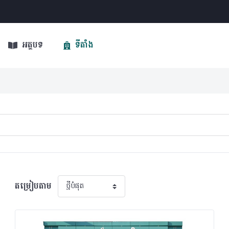
អត្ថបទ
ទីតាំង
តម្រៀបតាម