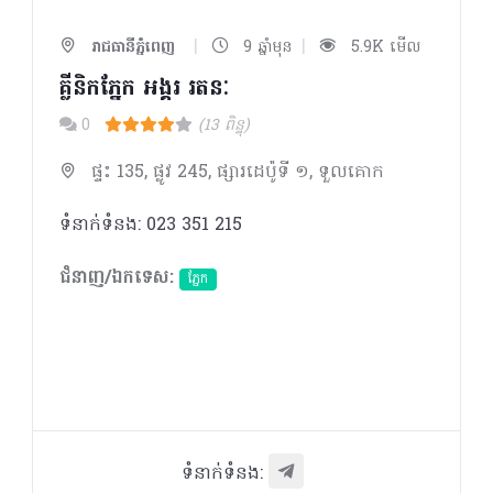
|
|
រាជធានីភ្នំពេញ
9 ឆ្នាំមុន
5.9K មើល
គ្លីនិកភ្នែក អង្គរ រតនៈ
0
(13 ពិន្ទុ)
ផ្ទះ 135, ផ្លូវ 245, ផ្សារដេប៉ូទី ១, ទួលគោក
ទំនាក់ទំនង: 023 351 215
ជំនាញ/ឯកទេស:
ភ្នែក​
ទំនាក់ទំនង: