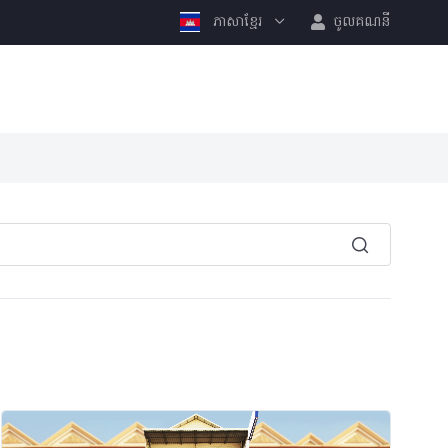
ភាសាខ្មែរ
ចូលគណនី