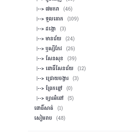
|--> ៧មករា
(46)
|--> ទួលគោក
(109)
|--> ដង្កោ
(3)
|--> មានជ័យ
(24)
|--> ឫស្សីកែវ
(26)
|--> សែនសុខ
(39)
|--> ពោធិ៍សែនជ័យ
(12)
|--> ជ្រោយចង្វារ
(3)
|--> ព្រែកព្នៅ
(0)
|--> ច្បារអំពៅ
(5)
ពោធិ៍សាត់
(1)
សៀមរាប
(48)