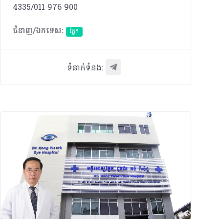
4335/011 976 900
ជំនាញ/ឯកទេស:
ភ្នែក​
ទំនាក់ទំនង: