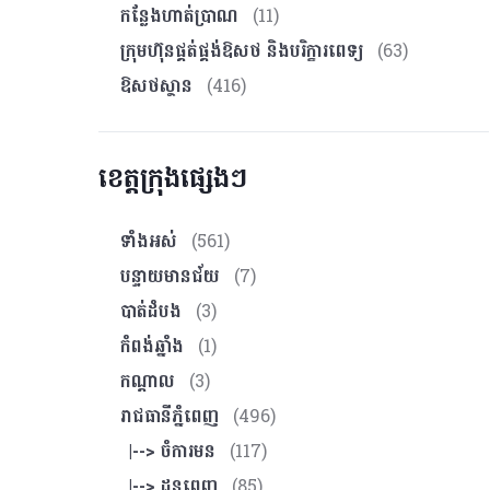
កន្លែងហាត់ប្រាណ
(11)
ក្រុមហ៊ុនផ្គត់ផ្គង់ឱសថ និងបរិក្ខារពេទ្យ
(63)
ឱសថស្ថាន
(416)
ខេត្តក្រុងផ្សេងៗ
ទាំងអស់
(561)
បន្ទាយមានជ័យ
(7)
បាត់ដំបង
(3)
កំពង់ឆ្នាំង
(1)
កណ្ដាល
(3)
រាជធានីភ្នំពេញ
(496)
|--> ចំការមន
(117)
|--> ដូនពេញ
(85)