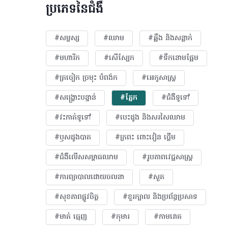
ប្រភេទនៃជំងឺ
#សម្ផស្ស
#ឈាម
#ឆ្អឹង និងសន្លាក់
#មហារីក​
#សើស្បែក
#ទឹកនោមផ្អែម
#ត្រចៀក ច្រមុះ បំពង់ក
#អេកូសាស្រ្ត
#សង្គ្រោះបន្ទាន់
#ភ្នែក​
#ជំងឺទូទៅ
#វះកាត់ទូទៅ
#បេះដូង​ និងសរសៃឈាម
#ឫសដូងបាត
#ក្រពះ ពោះវៀន ថ្លើម
#ជំងឺលើសសម្ពាធឈាម
#​រូបភាពវេជ្ជសាស្រ្ត
#ការព្យាបាលដោយ​ចលនា
#សួត
#សុខភាពផ្លូវចិត្ត
#ខួរក្បាល និងប្រព័ន្ធប្រសាទ
#មាត់ ធ្មេញ
#កុមារ
#កាមរោគ