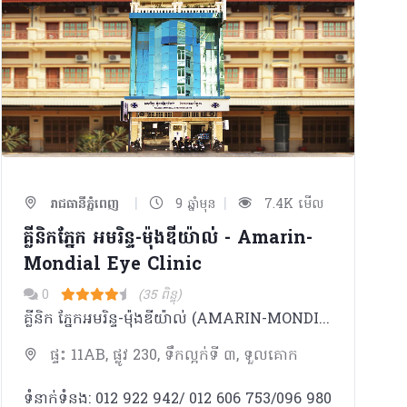
|
|
រាជធានីភ្នំពេញ
9 ឆ្នាំមុន
7.4K មើល
គ្លីនិកភ្នែក អមរិន្ទ-ម៉ុងឌីយ៉ាល់ - Amarin-
Mondial Eye Clinic
0
(35 ពិន្ទុ)
គ្លីនិក ភ្នែកអមរិន្ទ-ម៉ុងឌីយ៉ាល់ (AMARIN-MONDIAL EYE CLINIC) ចាប់បើកដំណើរការ តាំងពីឹឆ្នាំ ២០០២​ មក​។
ផ្ទះ 11AB, ផ្លូវ 230, ទឹកល្អក់ទី ៣, ទួលគោក
ទំនាក់ទំនង: 012 922 942/ 012 606 753/096 980