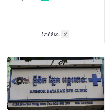
ទំនាក់ទំនង: