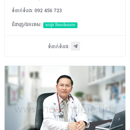
ទំនាក់ទំនង: 092 456 723
ជំនាញ/ឯកទេស:
បេះដូង​ និងសរសៃឈាម
ទំនាក់ទំនង: