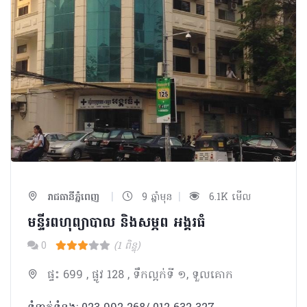
|
|
រាជធានីភ្នំពេញ
9 ឆ្នាំមុន
6.1K មើល
មន្ទីរពហុព្យាបាល និងសម្ភព អង្គរធំ
0
(1 ពិន្ទុ)
ផ្ទះ 699 , ផ្លូវ 128 , ទឹកល្អក់ទី ១, ទួលគោក