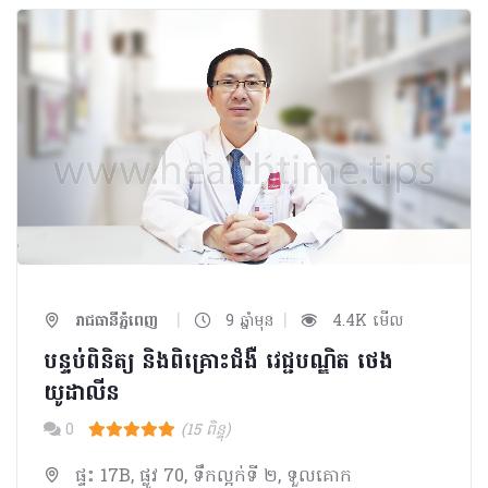
|
|
រាជធានីភ្នំពេញ
9 ឆ្នាំមុន
4.4K មើល
បន្ទប់ពិនិត្យ​ និងពិគ្រោះជំងឺ វេជ្ជបណ្ឌិត ថេង
យូដាលីន
0
(15 ពិន្ទុ)
ផ្ទះ 17B, ផ្លូវ 70, ទឹកល្អក់ទី ២, ទួលគោក