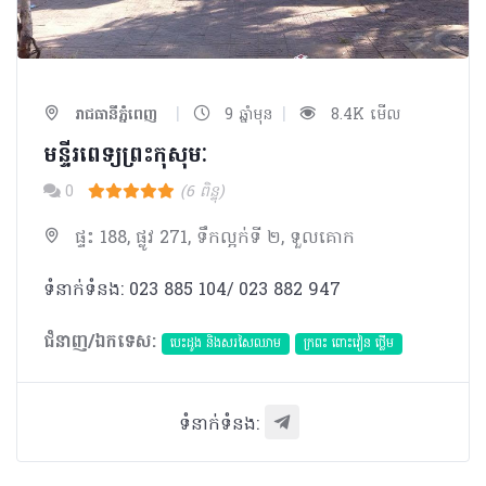
|
|
រាជធានីភ្នំពេញ
9 ឆ្នាំមុន
8.4K មើល
មន្ទីរពេទ្យព្រះកុសុមៈ
0
(6 ពិន្ទុ)
ផ្ទះ 188, ផ្លូវ 271, ទឹកល្អក់ទី ២, ទួលគោក
ទំនាក់ទំនង: 023 885 104/ 023 882 947
ជំនាញ/ឯកទេស:
បេះដូង​ និងសរសៃឈាម
ក្រពះ ពោះវៀន ថ្លើម
ទំនាក់ទំនង: