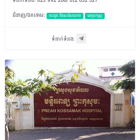
ទំនាក់ទំនង: 023 992 268/ 012 632 327
ជំនាញ/ឯកទេស:
បេះដូង​ និងសរសៃឈាម
អេកូសាស្រ្ត
ទំនាក់ទំនង: