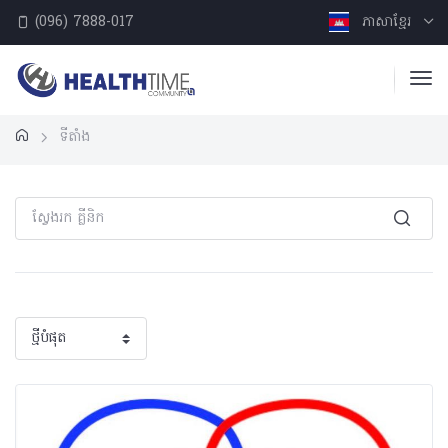
(096) 7888-017
ភាសាខ្មែរ
ទីតាំង