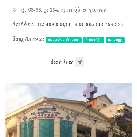
ផ្ទះ 58/68, ផ្លូវ 134, ផ្សារដេប៉ូទី ២, ទួលគោក
ទំនាក់ទំនង: 012 408 008/011 408 008/093 759 336
ជំនាញ/ឯកទេស:
បេះដូង​ និងសរសៃឈាម
ទឹកនោមផ្អែម
អេកូសាស្រ្ត
ទំនាក់ទំនង: