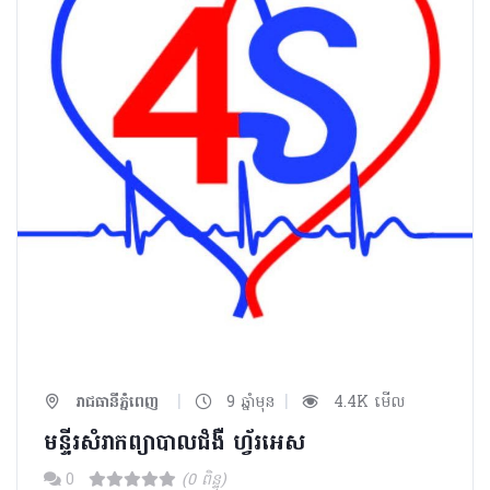
|
|
រាជធានីភ្នំពេញ
9 ឆ្នាំមុន
4.4K មើល
មន្ទីរសំរាកព្យាបាលជំងឺ ហ្វ័រអេស
0
(0 ពិន្ទុ)