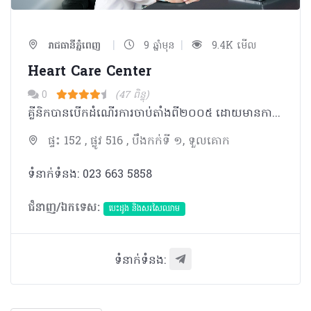
|
|
រាជធានីភ្នំពេញ
9 ឆ្នាំមុន
9.4K មើល
Heart Care Center
0
(47 ពិន្ទុ)
គ្លីនិកបានបើកដំណើរការចាប់តាំងពី​២០០៥ ដោយមានការផ្តល់សេវាដល់អ្នកជំងឺ​ផ្នែកជំងឺបេះដូង សរសៃឈាម​​ជាមួយនឹងទំនុកនិងការយកចិត្តទុកដាក់ខ្ពស់។​
ផ្ទះ 152 , ផ្លូវ 516 , បឹងកក់ទី ១, ទួលគោក
ទំនាក់ទំនង: 023 663 5858
ជំនាញ/ឯកទេស:
បេះដូង​ និងសរសៃឈាម
ទំនាក់ទំនង: