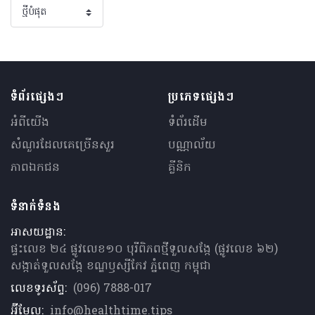
ទំព័រផ្សេងៗ
ប្រភេទផ្សេងៗ
អំពីយើង
ទំព័រដើម
សំណួរ​ដែលគេ​ច្រើន​សួរ
បណ្ណាល័យ
ភាពឯកជន
គ្លីនិក
ទំនាក់ទំនង
អាសយដ្ឋាន:
ផ្ទះលេខ ២៤ ផ្លូវលេខ១០ បុរីពិភពថ្មីទួលសង្កែ (ផ្លូវលេខ ៦២)
សង្កាត់ទួលសង្កែ ខណ្ឌឫស្សីកែវ ភ្នំពេញ កម្ពុជា
លេខទូរស័ព្ទ:
(096) 7888-017
អ៊ីមែល:
info@healthtime.tips