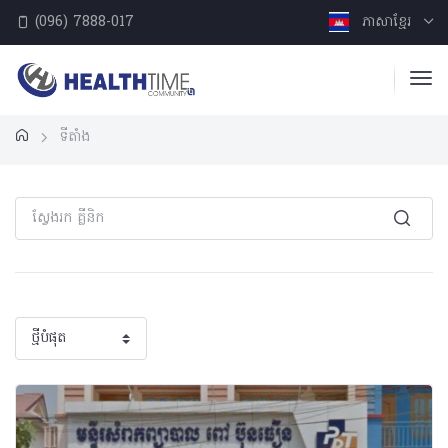
(096) 7888-017
ភាសាខ្មែរ
ទីតាំង