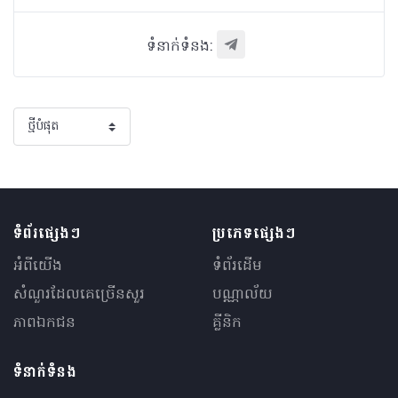
ទំនាក់ទំនង:
ទំព័រផ្សេងៗ
ប្រភេទផ្សេងៗ
អំពីយើង
ទំព័រដើម
សំណួរ​ដែលគេ​ច្រើន​សួរ
បណ្ណាល័យ
ភាពឯកជន
គ្លីនិក
ទំនាក់ទំនង