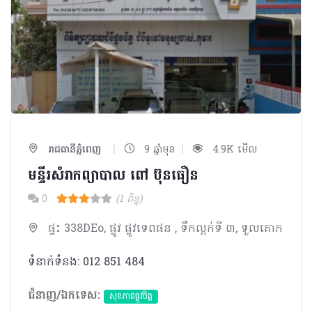
|
|
រាជធានីភ្នំពេញ
9 ឆ្នាំមុន
4.9K មើល
មន្ទីរសំរាកព្យាបាល ពៅ ប៊ុនធឿន
0
(1 ពិន្ទុ)
ផ្ទះ 338DEo, ផ្លូវ ផ្លូវទេពផន , ទឹកល្អក់ទី ៣, ទួលគោក
ទំនាក់ទំនង: 012 851 484
ជំនាញ/ឯកទេស:
សុខភាពផ្លូវចិត្ត