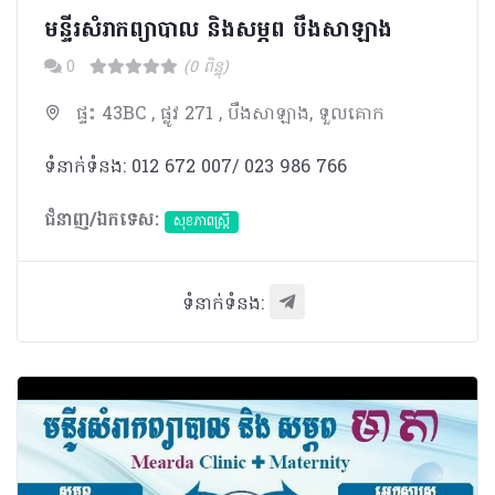
មន្ទីរសំរាកព្យាបាល​ និងសម្ភព បឹងសាឡាង​
0
(0 ពិន្ទុ)
ផ្ទះ 43BC , ផ្លូវ 271 , បឹងសាឡាង, ទួលគោក
ទំនាក់ទំនង: 012 672 007/ 023 986 766
ជំនាញ/ឯកទេស:
សុខភាពស្រ្តី
ទំនាក់ទំនង: