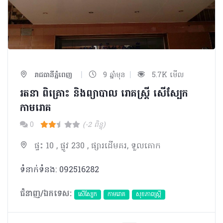
|
|
រាជធានីភ្នំពេញ
9 ឆ្នាំមុន
5.7K មើល
រតនា ពិគ្រោះ និងព្យាបាល រោគស្រ្តី សើស្បែក
កាមរោគ
0
(-2 ពិន្ទុ)
ផ្ទះ 10 , ផ្លូវ 230 , ផ្សារដើមគរ, ទួលគោក
ទំនាក់ទំនង: 092516282
ជំនាញ/ឯកទេស:
សើស្បែក
កាមរោគ
សុខភាពស្រ្តី