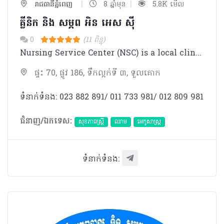
|
|
រាជធានីភ្នំពេញ
8 ឆ្នាំមុន
5.8K មើល
គ្លីនិក និង​ សម្ភព អិន អេស ស៊ី
0
(11 ពិន្ទុ)
Nursing Service Center (NSC) is a local clinic that provides various kinds of treatment.Doctors and staffs at NSC are highly trained and qualified for the service.
ផ្ទះ 70, ផ្លូវ 186, ទឹកល្អក់ទី ៣, ទួលគោក
ទំនាក់ទំនង: 023 882 891/ 011 733 981/ 012 809 981
ជំនាញ/ឯកទេស:
សុខភាពស្រ្តី
ឈាម
អេកូសាស្រ្ត
ទំនាក់ទំនង: