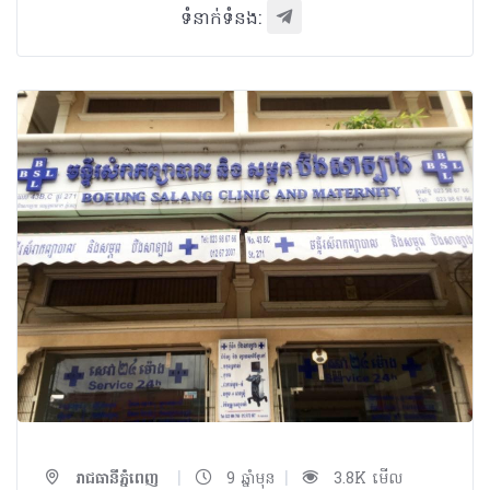
ទំនាក់ទំនង:
|
|
រាជធានីភ្នំពេញ
9 ឆ្នាំមុន
3.8K មើល