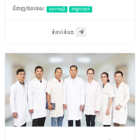
ជំនាញ/ឯកទេស:
សុខភាពស្រ្តី
សង្គ្រោះបន្ទាន់
ទំនាក់ទំនង: