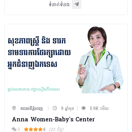
ទំនាក់ទំនង:
|
|
រាជធានីភ្នំពេញ
9 ឆ្នាំមុន
5.9K មើល
Anna Women-Baby's Center
0
(23 ពិន្ទុ)