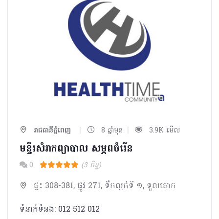
|
|
រាជធានីភ្នំពេញ
8 ឆ្នាំមុន
3.9K មើល
មន្ទីរសំរាកព្យាបាល សម្ភពចំរើន
0
(3 ពិន្ទុ)
ផ្ទះ 308-381, ផ្លូវ 271, ទឹកល្អក់ទី ១, ទួលគោក
ទំនាក់ទំនង: 012 512 012