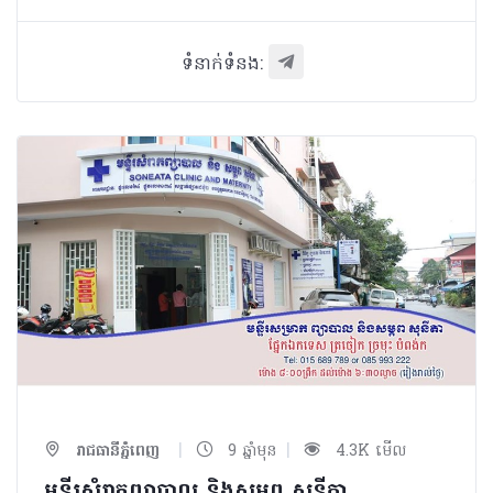
ទំនាក់ទំនង:
|
|
រាជធានីភ្នំពេញ
9 ឆ្នាំមុន
4.3K មើល
មន្ទីរសំរាកព្យាបាល និងសម្ភព សុនីតា