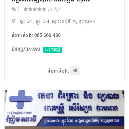
0
(0 ពិន្ទុ)
ផ្ទះ 64 , ផ្លូវ 134, ផ្សារដេប៉ូទី ២, ទួលគោក
ទំនាក់ទំនង: 085 660 400
ជំនាញ/ឯកទេស:
សុខភាពស្រ្តី
ទំនាក់ទំនង: