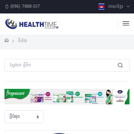
(096) 7888-017
ភាសាខ្មែរ
ទីតាំង