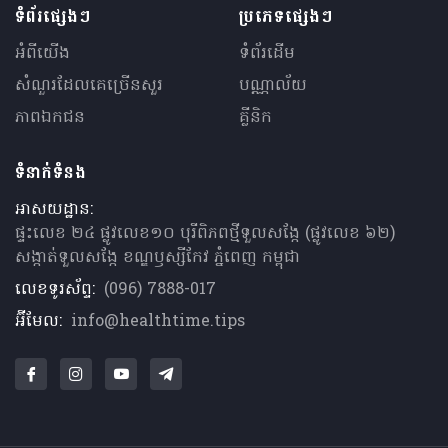
ទំព័រផ្សេងៗ
ប្រភេទផ្សេងៗ
អំពីយើង
ទំព័រដើម
សំណួរ​ដែលគេ​ច្រើន​សួរ
បណ្ណាល័យ
ភាពឯកជន
គ្លីនិក
ទំនាក់ទំនង
អាសយដ្ឋាន:
ផ្ទះលេខ ២៤ ផ្លូវលេខ១០ បុរីពិភពថ្មីទួលសង្កែ (ផ្លូវលេខ ៦២)
សង្កាត់ទួលសង្កែ ខណ្ឌឫស្សីកែវ ភ្នំពេញ កម្ពុជា
លេខទូរស័ព្ទ:
(096) 7888-017
អ៊ីមែល:
info@healthtime.tips