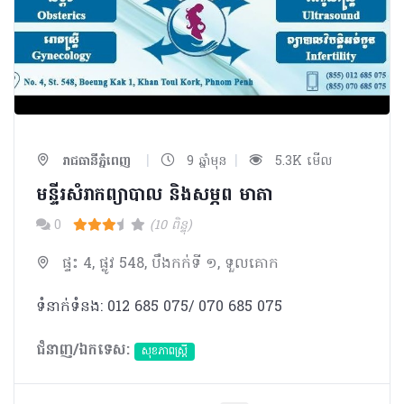
|
|
រាជធានីភ្នំពេញ
9 ឆ្នាំមុន
5.3K មើល
មន្ទីរសំរាកព្យាបាល និងសម្ភព មាតា
0
(10 ពិន្ទុ)
ផ្ទះ 4, ផ្លូវ 548, បឹងកក់ទី ១, ទួលគោក
ទំនាក់ទំនង: 012 685 075/ 070 685 075
ជំនាញ/ឯកទេស:
សុខភាពស្រ្តី