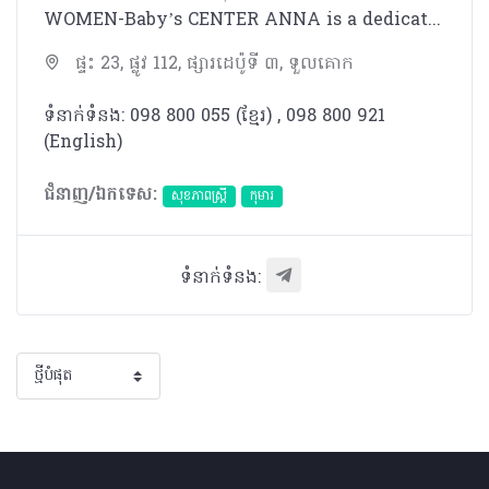
WOMEN-Baby’s CENTER ANNA is a dedicated women’s health clinic, devoted to the care of women in the Kingdom of Cambodia. We offer friendly and discreet personal service, the latest technology and the most comprehensive line of care for women, in any stage of life. Dr. Anna Roslyakova is a trustworthy expat doctor, a qualified and certified obstetrician-gynecologist. Her clinic offers a professional, yet personalized approach to gynecology, obstetrics and general women’s health. Whether you are pregnant, looking for a check-up, or interested in family planning services, our team of healthcare professionals is here to help. We create a Custom Care Plan for each woman we see, because we know there is no such thing as a one-size-fits-all approach to women’s health.
ផ្ទះ 23, ផ្លូវ 112, ផ្សារដេប៉ូទី ៣, ទួលគោក
ទំនាក់ទំនង: 098 800 055 (ខ្មែរ)​ , 098 800 921
(English)
ជំនាញ/ឯកទេស:
សុខភាពស្រ្តី
កុមារ
ទំនាក់ទំនង: