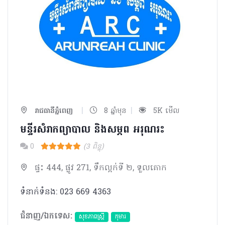
|
|
រាជធានីភ្នំពេញ
8 ឆ្នាំមុន
5K មើល
មន្ទីរសំរាកព្យាបាល និង​សម្ភព អរុណរះ
0
(3 ពិន្ទុ)
ផ្ទះ 444, ផ្លូវ 271, ទឹកល្អក់ទី ២, ទួលគោក
ទំនាក់ទំនង: 023 669 4363
ជំនាញ/ឯកទេស:
សុខភាពស្រ្តី
កុមារ