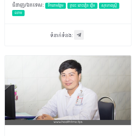
ជំនាញ/ឯកទេស:
ទឹកនោមផ្អែម
ក្រពះ ពោះវៀន ថ្លើម
សុខភាពស្រ្តី
ឈាម
ទំនាក់ទំនង: