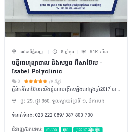
|
|
រាជធានីភ្នំពេញ
8 ឆ្នាំមុន
6.1K មើល
មន្ទីរពហុព្យាបាល និងសម្ភព អ៊ីសាប៊ែល -
Isabel Polyclinic
0
(9 ពិន្ទុ)
គ្លីនិកអ៊ីសាប៊ែលយើងខ្ញុំបានបង្កើតឡើងនៅក្នុងឆ្នាំ2017 ៌បានបំពាក់ដោយឧបករណ៍បរិក្ខាពេទ្រថ្មីៗទំនើប​ និង ​មានក្រុមវិជ្ជបណ្ឌិតមានជំនាញ ប្រកបដោយភាពទុក្ខចិត្ត ។
ផ្ទះ 29, ផ្លូវ 360, ទួលស្វាយព្រៃទី ១, ចំការមន
ទំនាក់ទំនង: 023 222 089/ 087 800 700
ជំនាញ/ឯកទេស:
កាមរោគ
កុមារ
ក្រពះ ពោះវៀន ថ្លើម