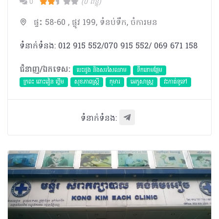
0
(0 ពិន្ទុ)
ផ្ទះ 58-60 , ផ្លូវ 199, ទំនប់ទឹក, ចំការមន
ទំនាក់ទំនង: 012 915 552/070 915 552/ 069 671 158
ជំនាញ/ឯកទេស:
បេះដូង​ និងសរសៃឈាម
ទឹកនោមផ្អែម
ក្រពះ ពោះវៀន ថ្លើម
សុខភាពស្រ្តី
កុមារ
អេកូសាស្រ្ត
វះកាត់ទូទៅ
ទំនាក់ទំនង: