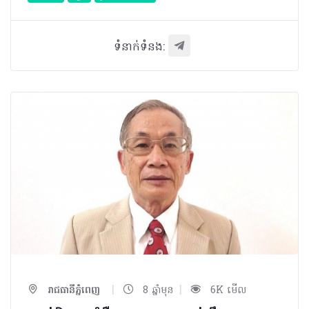
ទំនាក់ទំនង:
|
|
រាជធានីភ្នំពេញ
8 ឆ្នាំមុន
6K មើល