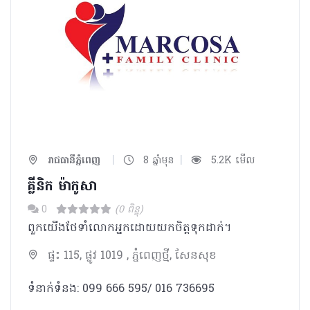
|
|
រាជធានីភ្នំពេញ
8 ឆ្នាំមុន
5.2K មើល
គ្លីនិក ម៉ាកូសា
0
(0 ពិន្ទុ)
ពួកយើងថែទាំលោកអ្នកដោយយកចិត្តទុកដាក់។
ផ្ទះ 115, ផ្លូវ 1019 , ភ្នំពេញថ្មី, សែនសុខ
ទំនាក់ទំនង: 099 666 595/ 016 736695