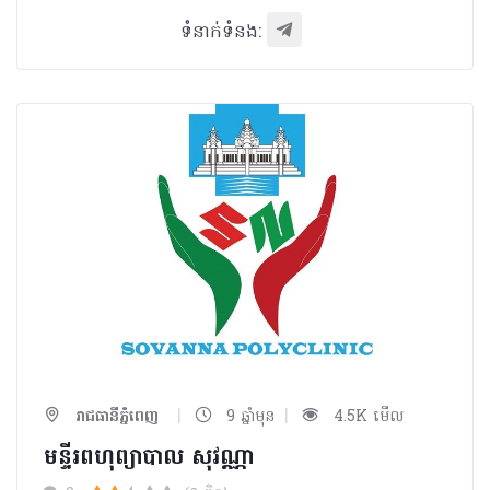
ទំនាក់ទំនង:
|
|
រាជធានីភ្នំពេញ
9 ឆ្នាំមុន
4.5K មើល
មន្ទីរពហុព្យាបាល​ សុវណ្ណា