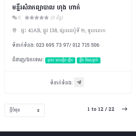
មន្ទីរសំរាកព្យាបាល ហុង ហាក់
0
(0 ពិន្ទុ)
ផ្ទះ 41AB, ផ្លូវ 138, ផ្សារដេប៉ូទី ២, ទួលគោក
ទំនាក់ទំនង: 023 695 73 97/ 012 715 506
ជំនាញ/ឯកទេស:
ក្រពះ ពោះវៀន ថ្លើម
ឆ្អឹង និងសន្លាក់
ទំនាក់ទំនង:
1 to 12 / 22