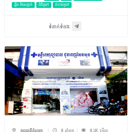
ឆ្អឹង និងសន្លាក់
ជំងឺទូទៅ
វះកាត់ទូទៅ
ទំនាក់ទំនង:
|
|
រាជធានីភ្នំពេញ
8 ឆ្នាំមុន
8.1K មើល