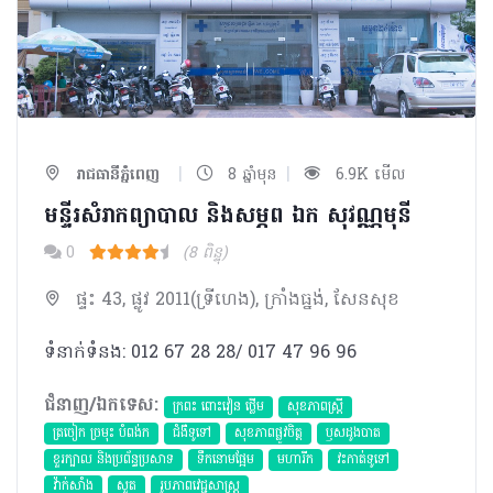
|
|
រាជធានីភ្នំពេញ
8 ឆ្នាំមុន
6.9K មើល
មន្ទីរសំរាកព្យាបាល និងសម្ភព ឯក សុវណ្ណមុនី
0
(8 ពិន្ទុ)
ផ្ទះ 43, ផ្លូវ 2011(ទ្រីហេង), ក្រាំងធ្នង់, សែនសុខ
ទំនាក់ទំនង: 012 67 28 28/ 017 47 96 96
ជំនាញ/ឯកទេស:
ក្រពះ ពោះវៀន ថ្លើម
សុខភាពស្រ្តី
ត្រចៀក ច្រមុះ បំពង់ក
ជំងឺទូទៅ
សុខភាពផ្លូវចិត្ត
ឫសដូងបាត
ខួរក្បាល និងប្រព័ន្ធប្រសាទ
ទឹកនោមផ្អែម
មហារីក​
វះកាត់ទូទៅ
វ៉ាក់សាំង
សួត
​រូបភាពវេជ្ជសាស្រ្ត