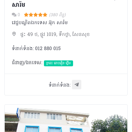
សារ៉ម
0
(380 ពិន្ទុ)
វេជ្ជបណ្ឌិតឯកទេស អ៊ុក​ សារ៉ម
ផ្ទះ 49 ថ, ផ្លូវ 1019, ទឹកថ្លា, សែនសុខ
ទំនាក់ទំនង: 012 880 015
ជំនាញ/ឯកទេស:
ក្រពះ ពោះវៀន ថ្លើម
ទំនាក់ទំនង: