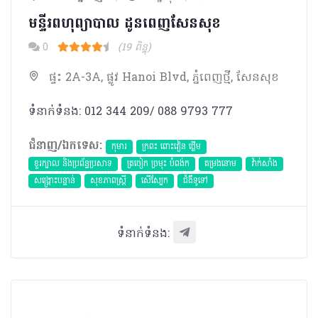
មន្ទីរពហុព្យាបាល ដូនពេញសែនសុខ
0
(19 ពិន្ទុ)
ផ្ទះ 2A-3A, ផ្លូវ Hanoi Blvd, ភ្នំពេញថ្មី, សែនសុខ
ទំនាក់ទំនង: 012 344 209/ 088 9793 777
ជំនាញ/ឯកទេស:
កុមារ
ក្រពះ ពោះវៀន ថ្លើម
ខួរក្បាល និងប្រព័ន្ធប្រសាទ
ត្រចៀក ច្រមុះ បំពង់ក
តម្រងនោម
វ៉ាក់សាំង
សង្គ្រោះបន្ទាន់
សុខភាពស្រ្តី
សើស្បែក
ជំងឺទូទៅ
ទំនាក់ទំនង: