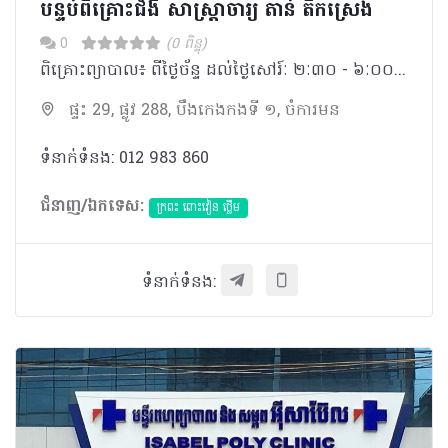
បន្ទប់ពិគ្រោះជំងឺ សាស្រ្តាចារ្យ តាន់ តឹកស្រេង
0
(0 ពិន្ទុ)
ពិគ្រោះព្យាបាល៖ ពីថ្ងៃច័ន្ទ​​ ដល់ថ្ងៃសៅរ៍ៈ ២ៈ៣០ - ៦ៈ០០ ផ្នែកឫសដូងបាត៖ ច័ន្ទ- អង្គារ-សុក្រៈ ៣ៈ០០​-៤ៈ០០
ផ្ទះ 29, ផ្លូវ 288, បឹងកេងកងទី ១, ចំការមន
ទំនាក់ទំនង: 012 983 860
ជំនាញ/ឯកទេស:
ក្រពះ ពោះវៀន ថ្លើម
ទំនាក់ទំនង: