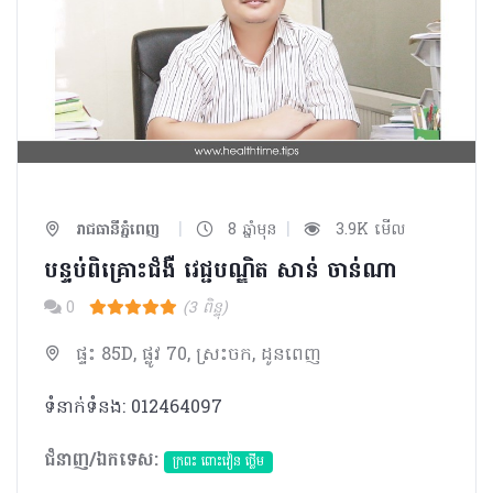
|
|
រាជធានីភ្នំពេញ
8 ឆ្នាំមុន
3.9K មើល
បន្ទប់ពិគ្រោះជំងឺ វេជ្ជបណ្ឌិត សាន់​ ចាន់ណា
0
(3 ពិន្ទុ)
ផ្ទះ 85D, ផ្លូវ 70, ស្រះចក, ដូនពេញ
ទំនាក់ទំនង: 012​46​40​97
ជំនាញ/ឯកទេស:
ក្រពះ ពោះវៀន ថ្លើម