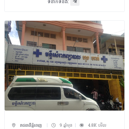
ទំនាក់ទំនង:
|
|
រាជធានីភ្នំពេញ
9 ឆ្នាំមុន
4.8K មើល