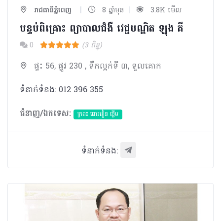
|
|
រាជធានីភ្នំពេញ
8 ឆ្នាំមុន
3.8K មើល
បន្ទប់ពិគ្រោះ ព្យាបាលជំងឺ វេជ្ជបណ្ឌិត ឡុង គី
0
(3 ពិន្ទុ)
ផ្ទះ 56, ផ្លូវ 230 , ទឹកល្អក់ទី ៣, ទួលគោក
ទំនាក់ទំនង: 012 396 355
ជំនាញ/ឯកទេស:
ក្រពះ ពោះវៀន ថ្លើម
ទំនាក់ទំនង: