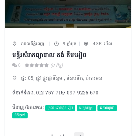
|
|
រាជធានីភ្នំពេញ
9 ឆ្នាំមុន
4.8K មើល
មន្ទីរ​សំរាកព្យាបាល​​ គង់ គឹមអៀច
0
(0 ពិន្ទុ)
ផ្ទះ 05, ផ្លូវ ផ្លូវផ្លាទីនូម , ទំនប់ទឹក, ចំការមន
ទំនាក់ទំនង: 012 757 716/ 097 9225 670
ជំនាញ/ឯកទេស:
ក្រពះ ពោះវៀន ថ្លើម
អេកូសាស្រ្ត
វះកាត់ទូទៅ
ជំងឺទូទៅ