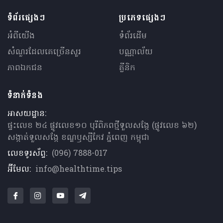
ទំព័រផ្សេងៗ
ប្រភេទផ្សេងៗ
អំពីយើង
ទំព័រដើម
សំណួរ​ដែលគេ​ច្រើន​សួរ
បណ្ណាល័យ
ភាពឯកជន
គ្លីនិក
ទំនាក់ទំនង
អាសយដ្ឋាន:
ផ្ទះលេខ ២៤ ផ្លូវលេខ១០ បុរីពិភពថ្មីទួលសង្កែ (ផ្លូវលេខ ៦២)
សង្កាត់ទួលសង្កែ ខណ្ឌឫស្សីកែវ ភ្នំពេញ កម្ពុជា
លេខទូរស័ព្ទ:
(096) 7888-017
អ៊ីមែល:
info@healthtime.tips