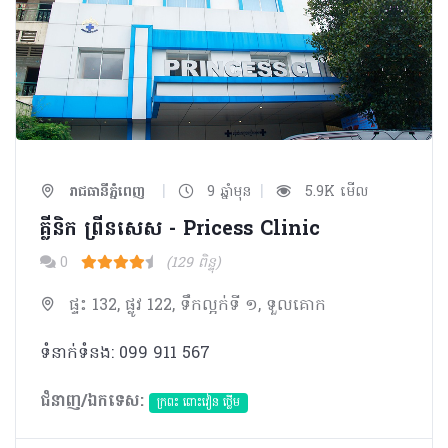
|
|
រាជធានីភ្នំពេញ
9 ឆ្នាំមុន
5.9K មើល
គ្លីនិក ព្រីនសេស - Pricess Clinic
0
(129 ពិន្ទុ)
ផ្ទះ 132, ផ្លូវ 122, ទឹកល្អក់ទី ១, ទួលគោក
ទំនាក់ទំនង: 099 911 567
ជំនាញ/ឯកទេស:
ក្រពះ ពោះវៀន ថ្លើម