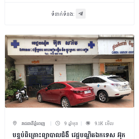
ទំនាក់ទំនង:
|
|
រាជធានីភ្នំពេញ
9 ឆ្នាំមុន
9.1K មើល
បន្ទប់ពិគ្រោះព្យាបាលជំងឺ វេជ្ជបណ្ឌិតឯកទេស អ៊ុក