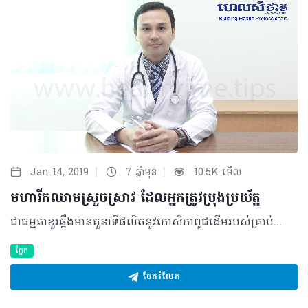
|
|
Jan 14, 2019
7 ឆ្នាំមុន
10.5K មើល
មហារីកឈាមស្រួចស្រាវ ដែលអ្នកត្រូវប្រុងប្រយ័ត្ន
ជាធម្មតាខួរឆ្អឹងមានតួនាទីផលិតនូវកោសិកាពូជដើមរបស់គ្រាប់ឈាមចំនួនរាប់រយពាន់លានជារៀងរាល់ថ្ងៃ​ ហើយវាក៏ជាទីតាំងដែលអនុញ្ញាតឲ្យកោសិកាពូជដើម (Hematopoietic stem cell) ទាំងនេះអាចរីកលូតលាស់ និងបំបែកខ្លួនជាច្រើនដំណាក់កាល មុននឹងប្រែក្លាយជាកោសិកាគ្រាប់ឈាមដែលអាចបំពេញមុខងារបាន។ កោសិកាឈាមដែលមានមុខងារទាំងនោះមានដូចជា កោសិកាឈាមក្រហមដែលមានមុខងារដឹកនាំអុកស៊ីសែន កោសិកាឈាមសដែលមាននាទីការពាររាងកាយពីជំងឺ និងផ្លាកែតដែលមាននាទីជួយឲ្យឈាមកកនៅពេលមានរបួស តែនៅពេលមានជំងឺមហារីកឈាមកើតឡើង មុខងារនៃកោសិកាឈាមទាំងនេះក៏ត្រូវបានបាត់បង់។ ជំងឺមហារីកឈាម (Leukemia) ដែលប្រជាជនខ្មែរភាគច្រើននិយមហៅថាជំងឺឈាមសស៊ីឈាមក្រហម ជាការកើនឡើងនូវប្រភេទកោសិកាខ្ចី (Blast Cell) មិនមែនជាការកើនឡើងកោសិកាឈាមស។ ជំងឺនេះត្រូវបានបែងចែកជា២ប្រភេទធំៗគឺ ប្រភេទមហារីកឈាមធ្ងន់ធ្ងរ ឬស្រួចស្រាវ ដែលអាចងាយនឹងបណ្តាលឲ្យមានគ្រោះថ្នាក់ដល់អាយុជីវិត និងប្រភេទមហារីកឈាមរ៉ាំរ៉ៃ ដែលមិនសូវស្តែងចេញជារោគសញ្ញាគ្រោះថ្នាក់ភ្លាមៗនោះទេ។ និយមន័យនៃជំងឺមហារីកឈាមស្រួចស្រាវ វាជាជំងឺកាចសាហាវ និងធ្ងន់ធ្ងរ ដែលកើតឡើងពីការវិវឌ្ឍមិនប្រក្រតីនៃកោសិកាពូជដើមរបស់គ្រាប់ឈាម (Hematopoietic stem cell) នៅក្នុងខួរឆ្អឹងដោយសារតែមានការបង្អាក់លើការវិវឌ្ឍនៃកោសិកាខ្ចីដែលគេហៅថា កោសិកាប្លាស (Blast​ Cell) ជាហេតុធ្វើឲ្យវាមិនអាចវិវឌ្ឍជាកោសិកាមានមុខងារពេញលេញបន្តទៀតបាន។ ជាទូទៅជំងឺនេះត្រូវបានបែងចែកជា ២ប្រភេទបន្តទៀតគឺ Acute Myeloid Leukemia (AML) និងAcute Lymphoid Leukemia (ALL)។ មូលហេតុចម្បង និងកត្តាប្រឈម រហូតមកទល់ពេលបច្ចុប្បន្ននេះ មិនទាន់មានអ្នកប្រាជ្ញនៅលើសកលលោកណាម្នាក់បានដឹងអំពីមូលហេតុពិតប្រាកដនៃការបង្កជាជំងឺនេះឡើយ។ ប៉ុន្តែ វាអាចទាក់ទងនឹងកត្តាប្រឈមមួយចំនួនក្នុងនោះមានដូចជា៖ • តំណពូជ៖ ជាទូទៅអ្នកដែលមានសាច់ញាតិកើតជំងឺមហារីកឈាម អាចនឹងមានឱកាសប្រឈមនឹងការកើតជំងឺនេះ ខ្ពស់ជាងអ្នកដែលគ្មានសាច់ញាតិកើតបញ្ហានេះ • លក្ខខណ្ឌនៃការរស់នៅ៖ ទីតាំងរស់នៅដែលមានបរិស្ថានមិនស្អាត មានដូចជា ការបង្ហូរចោលនូវកាកសំណល់មិនល្អនៃរោងចក្រដែលមានផ្ទុកសារធាតុគីមី និងផ្សែងពុល • លក្ខខណ្ឌការងារ៖ អ្នកដែលធ្វើការក្នុងរោងពុម្ព ជ្រលក់ទឹកថ្នាំ ការពុលដោយការប្រើប្រាស់ថ្នាំការប្រើប្រាស់ថ្នាំកសិកម្មផ្សេងៗ ការប៉ះផ្ទាល់ដោយមិនមានសម្លៀកបំពាក់ ឬសម្ភារៈការពារត្រឹមត្រូវ • ការប្រើប្រាស់ថ្នាំ៖ អ្នកដែលធ្លាប់មានប្រវត្តិប្រើប្រាស់ថ្នាំ ឬកាំរស្មីដើម្បីកម្ចាត់មេរោគមហារីកពីមុនមក ឬប្រើប្រាស់ថ្នាំដោយមិនមានវេជ្ជបញ្ជាត្រឹមត្រូវ លើសកម្រិត និងរយៈពេលយូរ ដូចជាប្រភេទថ្នាំផ្សះ (Antibiotic) Chloramphenicol។ គួរបញ្ជាក់ផងដែរថា ប្រជាជនគ្រប់វ័យទាំងអស់មិនថា ប្រុស ឬស្រី ក្មេង ឬចាស់សុទ្ធតែអាចកើតជំងឺនេះបានដូចគ្នា។ គ្រាន់តែ កូនក្មេងប្រឈមនឹងការកើតជំងឺមហារីកឈាមប្រភេទ ALL ជាង AML ចំណែកមនុស្សចាស់ប្រឈមនឹងការកើតជំងឺមហារីកឈាមប្រភេទ AML ជាង ALL។ រោគសញ្ញា និងយន្តការជំងឺ ដោយសារកោសិកាប្លាស (Blast Cell) មិនអាចវិវឌ្ឍបន្តទៀតបាន នោះកោសិកាដែលមានមុខងារពេញលេញថ្មីៗ ដូចជា កោសិកាឈាមក្រហម កោសិកាឈាមស និងផ្លាកែត នឹងមិនអាចកើតឡើងបានល្អ ឬកើតឡើងបានខ្លះ មិនគ្រប់ចំនួនដើម្បីបំពេញមុខងារធម្មតារបស់វា។ ហេតុការណ៍នេះ បណ្តាលឲ្យរាងកាយទាំងមូលនឹងអាចប្រឈមនឹងបញ្ហាយ៉ាងច្រើនទាក់ទងកង្វះខាតកោសិកាមានមុខងារ និងការកើនឡើងនៃកោសិកាខ្ចី ដែលរោគសញ្ញាទាំងនោះរួមមាន៖ • កង្វះកោសិកាឈាមក្រហម៖ អ្នកជំងឺអាចហត់អស់កម្លាំង ស្លេកស្លាំង ឈឺក្បាល ហុឹងត្រចៀក និងអាចឈានដល់ការគាំងបេះដូងក្នុងករណីធ្ងន់ធ្ងរ • កង្វះកោសិកាឈាមស៖ ធ្វើឲ្យអ្នកជំងឺងាយរងនឹងការចម្លងរោគពីខាងក្រៅ • កង្វះកោសិកាផ្លាកែត៖ អ្នកជំងឺប្រឈមខ្ពស់ក្នុងការហូរឈាមដែលអាចស្តែងចេញជាការហូរឈាមខ្មៅតាមលាមក ឬអាចស្តែងចេញជាអាការៈដូចជា Stroke ប្រសិនបើមានការដាច់សរសៃឈាមក្នុងខួរក្បាល • ការកើនឡើងកោសិកាខ្ចី (Blast Cell)៖ ជាប្រភេទកោសិកាធំៗ ដែលវាបណ្តាលឲ្យមានការស្ទះលំហូរឈាម ដែលអាចបង្កឲ្យគ្រោះថ្នាក់ដល់អាយុជីវិត ករណីស្ទះលំហូរឈាមនៅសរីរាង្គសំខាន់ៗដូចជា ខួរក្បាល បេះដូង សួត និងតម្រងនោម(Leukostasis Syndrome) ដែលអាការៈទាំងនោះអាចស្តែងចេញជា ការស្ទះសរសៃឈាមខួរក្បាលដោយកោសិកាឈាម (Stroke Ischemic by Blast) ការស្ទះនៅសរសៃឈាមសួត (PulmonaryEmbolism) ដែលអាចស្តែងចេញជាហត់ ដង្ហក់ គាំងបេះដូង (myocardial infarction) និងអាចបណ្តាលឲ្យខូចតម្រងនោមជាដើម។ ក្នុងករណីខ្លះ អ្នកជំងឺអាចមានរោគសញ្ញាដទៃទៀតដូចជាហើម ឬចេញឈាមតាមអញ្ចាញធ្មេញ ឈាមច្រមុះ ភ្នាសក្នុងកញ្ចក់ភ្នែកឡើងក្រហមដោយមានហូរឈាម ហើម ឬរីកកូនកណ្តុរ ថ្លើមរីកធំ និងសរីរាង្គអណ្តើករីកធំផងដែរ។ ការធ្វើរោគវិនិច្ឆ័យ ជាធម្មតា ក្រុមគ្រូពេទ្យនឹងតម្រូវឲ្យអ្នកជំងឺធ្វើតេស្តដូចជា៖ • ការបូមឈាម៖ វិធីសាស្រ្តដែលងាយក្នុងការកំណត់រកអត្តសញ្ញាណកោសិកា និងរាប់ចំនួនប្រភេទកោសិកាឈាមដែលមាននៅក្នុងចរន្តឈាម។ ប៉ុន្តែ ការធ្វើតេស្តឈាមតែមួយមុខមិនទាន់គ្រប់គ្រាន់ដើម្បីកំណត់បានថា ជាជំងឺមហារីកឈាមស្រួចស្រាវនោះទេ។ • ការបូមយកទឹកខួរឆ្អឹង (Bone Marrow Aspiration /Myelogram)៖ ដើម្បីបញ្ជាក់ពីស្ថានភាព ឬបញ្ហានៃការវិវឌ្ឍរបស់កោសិកាខួរឆ្អឹង និងកំណត់រកចំនួនកោសិកាប្លាស (Blast Cell) ក្នុងការបញ្ជាក់កាន់តែច្បាស់ថា ជាជំងឺមហារីកឈាមមែន ឬយ៉ាងណា។ • ការធ្វើ Flow Cytometry, Cytogenetic Analysis, Fluorescence In Situ Hybridization (FISH) Analysis៖ ជាវិធីសាស្រ្តថ្មីដែលអាចកំណត់បាននូវប្រភេទមហារីកឈាម និងធ្វើនិទស្សន៍ដើម្បីឲ្យដឹងជាមុននូវភាពជោគជ័យ និងបរាជ័យនៃការព្យាបាលពេលអនាគត។ ការព្យាបាល នាពេលបច្ចុប្បន្ន ជំងឺមហារីកឈាមស្រួចស្រាវនេះមិនអាចត្រូវបានព្យាបាលឲ្យជាសះស្បើយ១០០% បានទាំងស្រុងភ្លាមៗឡើយ ដោយការព្យាបាលនេះមានគោលដៅបង្អាក់សកម្មភាពជំងឺ កម្ចាត់កោសិកាមហារីកឲ្យបាត់អស់ និងឲ្យដំណើរការខួរឆ្អឹងត្រលប់មកភាពប្រក្រតីឡើងវិញ (Complete Remission)។ បើអ្នកជំងឺទទួលបាននូវComplete Remission នេះលើសពី ៥ ឆ្នាំ យើងអាចសន្និដ្ឋានបានថា អ្នកជំងឺបានជាសះស្បើយពីជំងឺដ៏កាចសាហាវនេះ។ការព្យាបាលនេះរួមមាន៖ • ការព្យាបាលផ្លូវចិត្ត៖ តាមរយៈការលើកទឹកចិត្តពន្យល់អំពីជំងឺឲ្យកាន់តែច្បាស់ទៅដល់អ្នកជំងឺផ្ទាល់ និងក្រុមគ្រួសារ ដើម្បីជួយផ្តល់កម្លាំងចិត្តបន្ថែមដល់អ្នកជំងឺ • ការចាក់បញ្ចូលប្រភេទកោសិកាឈាមដែលខ្វះ មានដូចជា កោសិកាឈាមក្រហម ផ្លាកែត ឬការចាក់ថ្នាំដើម្បីបង្កើនកោសិកាស • ការប្រើប្រាស់ថ្នាំគីមី៖ ដើម្បីឲ្យខួរឆ្អឹងបញ្ឈប់ការផលិតកោសិកាមហារីក និងជំនួសមកវិញនូវការផលិតគ្រាប់ឈាមល្អ ក្នុងគោលបំណងដើម្បីទទួលបាននូវ Complete Remission • ការចាក់បញ្ចូល និងផ្សាំទឹកខួរឆ្អឹងថ្មី (Bone Marrow Transplantation)៖ គឺដើម្បីឲ្យទឹកខួរឆ្អឹងថ្មី អាចផលិតបាននូវប្រភេទកោសិកាឈាមដែលល្អវិញ។ ជាទូទៅ ការព្យាបាលអាចត្រូវបានធ្វើឡើងជាច្រើនដំណាក់កាល ចំណាយរយៈពេលយូរដែលអាចមានរយៈពេលពី ៦ខែ ទៅ ២ឆ្នាំ (ទាំងការព្យាបាលដោយសម្រាកនៅមន្ទីរពេទ្យ និងការប្រើប្រាស់ថ្នាំបន្តនៅផ្ទះ) ព្រមទាំងចំណាយអស់ថវិកាច្រើនគួរសមអាស្រ័យទៅតាមប្រភេទ និងសភាពធ្ងន់ធ្ងររបស់ជំងឺដែលគាត់មាន។ ការតាមដានបន្ត បន្ទាប់ពីការព្យាបាលនៅពេលអ្នកជំងឺទទួលបាន Complete Remission អ្នកជំងឺតម្រូវឲ្យធ្វើការតាមដានដោយការបូមឈាម បូមទឹកខួរឆ្អឹងរបស់គាត់ ដើម្បីវិភាគ និងបញ្ជាក់ពីសមត្ថភាពល្អក្នុងការផលិតគ្រាប់ឈាមឡើងវិញ។ អ្នកជំងឺត្រូវមកបន្តការតាមដាន តាមការណាត់ជួប និងពិគ្រោះជាមួយគ្រូពេទ្យដែលអាចមានរយៈពេលដល់ទៅ ៥ឆ្នាំ ឬលើសពីនេះ។ ផលវិបាក ប្រសិនបើអ្នកជំងឺមិនបានមកទទួលការព្យាបាលឬមានភាពយឺតយ៉ាវក្នុងការមកទទួលការព្យាបាលដែលត្រឹមត្រូវនោះ អ្នកជំងឺអាចនឹងកើតមានជាផលវិបាកធ្ងន់ធ្ងរ និងអាចឈានដល់ការបាត់បង់ជីវិតដោយសារ កង្វះខាតអុកស៊ីសែន និងសារធាតុចិញ្ចឹមដើម្បីប្រើប្រាស់ ការបង្ករោគនៅក្នុងឈាម (Septicemia) ការហូរឈាមខ្លាំង (Hemorrhage) ការស្ទះសរសៃឈាមខួរក្បាល (Stroke Ischemic/ Stroke Hemorrhagic) ការត្បៀតឬស្ទះសរសៃឈាមបេះដូង ការស្ទះដំណកដង្ហើម និងការខូចតម្រងនោមជាដើម។ វិធីសាស្រ្តការពារខ្លួន ដើម្បីការពារខ្លួនពីជំងឺដ៏កាចសាហាវមួយនេះ អ្នកគួរអនុវត្តនូវវិធីសាស្រ្តមួយចំនួនដូចខាងក្រោម៖ • ចៀសវាងការប៉ះផ្ទាល់ជាមួយសារធាតុគីមីដែលចេញពីរោងពុម្ព ទឹកថ្នាំជ្រលក់ពណ៌ ថ្នាំកសិកម្មនានា តាមរយៈការពាក់ម៉ាស ស្រោមដៃ ស្រោមជើង ដែលអាចការពារបានជិតល្អ បូករួមជាមួយការស្លៀកពាក់ដែលគ្របដណ្តប់ពេញទាំងខ្លួនរាល់ពេលធ្វើកិច្ចការ • គួរចៀសវាងការរស់នៅជិតតំបន់រោងចក្រដែលបង្ហូរកាកសំណល់គីមី និងឧស្ម័នពុលដែលមិនបានធ្វើប្រព្រឹត្តកម្មជាមុន • ចៀសវាងការប្រើប្រាស់ថ្នាំដើម្បីព្យាបាលជំងឺផ្សេងៗដោយខ្លួនឯង ឬចៀសវាងការប្រើប្រាស់ថ្នាំដោយមិនមានវេជ្ជបញ្ជាត្រឹមត្រូវ ប្រើប្រាស់ថ្នាំលើសកម្រិត និងរយៈពេលយូរ ជាពិសេសប្រភេទថ្នាំផ្សះ (Antibiotic)។ សូមប្រជាជនទាំងអស់ ជាពិសេសបុគ្គលដែលមានសមាជិកគ្រួសារធ្លាប់មានប្រវត្តិកើតមានជំងឺនេះត្រូវមកពិនិត្យសុខភាពឲ្យបានជាប្រចាំតាមក្បួនវេជ្ជសាស្រ្ត បើទោះបីជាអ្នកមិនទាន់ឈឺក៏ដោយ។ ម៉្យាងវិញទៀត អ្នកគួរស្វែងរកការព្យាបាលនៅទីកន្លែងណាដែលអាចមានលទ្ធភាព និងមានគ្រូពេទ្យជំនាញក្នុងការព្យាបាល ជាជាងទទួលការព្យាបាលមិនបានត្រឹមត្រូវដែលអាចប៉ះពាល់ដល់អាយុជីវិត ចំណាយពេលវេលា និងថវិកាច្រើន។យ៉ាងណាមិញ សូមឲ្យអាជ្ញាធរដែនដី និងភាគីពាក់ព័ន្ធ ទាំងអស់បន្តចុះត្រួតពិនិត្យ និងចាត់វិធានការចំពោះបណ្តារោងចក្រណា ដែលមិនបានគ្រប់គ្រងកាកសំណល់ឲ្យបានត្រឹមត្រូវ ដែលអាចនឹងប៉ះពាល់ដល់បរិស្ថាន និងសុខភាពប្រជាជនក្បែរនោះផងដែរ។ បកស្រាយដោយ៖ វេជ្ជបណ្ឌិត កៅ វណ្ណារិទ្ធ ឯកទេសជំងឺមហារីក ជំងឺឈាម នៃមន្ទីរពេទ្យកាល់ម៉ែត ©2019 រក្សាសិទ្ធិគ្រប់យ៉ាង​ដោយ Healthtime Corporation ចំពោះគ្រប់អត្ថបទដោយគ្មានផ្នែកណាមួយត្រូវបោះពុម្ពផ្សាយចូល ប្រព័ន្ធអ៊ីនធឺណែតឧបករណ៍អេឡិចត្រូនិកអាត់ជាសំឡេងឬថតចំលងគ្រប់រូបភាពដោយគ្មានការអនុញ្ញាតឡើយ
ភ្នែក
ចែករំលែក