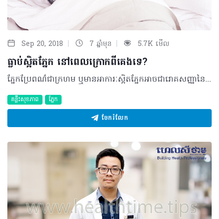
|
|
Sep 20, 2018
7 ឆ្នាំមុន
5.7K មើល
ធ្លាប់ស្អិតភ្នែក នៅពេលក្រោកពីគេងទេ?
ភ្នែកប្រែពណ៌ជាក្រហម ឬមានអាការៈស្អិតភ្នែកអាចជារោគសញ្ញានៃការរលាកភ្នាសដែលគ្របលើផ្នែកសនៃគ្រាប់ភ្នែក ឬហៅថា Conjonctivite។ ភាគច្រើន ជំងឺនេះមានសភាពស្រាល ដែលអាចដោះស្រាយបានដោយគ្រាន់តែប្រើប្រាស់ជាមួយឱសថលាងភ្នែកមួយចំនួន តែត្រូវប្រយ័ត្នព្រោះការរលាកក៏អាចបណ្តាលមកពីជំងឺផ្សេងទៀតដូចជា ជំងឺទឹកដក់ក្នុងភ្នែក (Glaucomes) ឬជំងឺរលាកប្រស្រីភ្នែក (Irido-cyclites)។ អ្វីគួរដឹង? ក្នុងករណីភ្នែករបស់អ្នកមានសភាពស្អិតនៅរាល់ពេលក្រោកពីគេងពេលព្រឹកព្រលឹម វាអាចជាសញ្ញានៃជំងឺរលាកភ្នាសភ្នែកតិចតួចដែលបណ្តាលមកពី៖ • ការចម្លងរោគ ៖ ភាគច្រើនបណ្តាលមកពីពពួកវីរុស • បញ្ហាអាល្លែកហ្ស៊ី ៖ មានវត្តមានលម្អងផ្កា ឬអាល្លែកហ្ស៊ីជាមួយសត្វឆ្មា ឬឆ្កែ ជាដើម។ អ្វីគួរធ្វើ? ការផ្តល់ដំបូន្មានអាចមានដូចជា៖ • លាងភ្នែកជាមួយសូលុយស្យុងប្រភេទ L’acide borique មានឈ្មោះ៖ Dacryosérum, Optraex, Sophtal (ជាថ្នាំអំពូលប្រើប្រាស់តែម្តង) • ប្រើប្រាស់ឱសថលាងភ្នែកពពួក Antiseptique មានដូចជា៖ Désomédine collyre ឬBiocidan ជាដើម • ប្រើប្រាស់ក្រែមលាបភ្នែកពពួក Antiseptique៖ ប៉ូម៉ាត Maurice 2,5% (Cooper) តែចៀសវាងប្រើប្រាស់ជាមួយភ្នែកដែលពាក់កញ្ចក់ Lens។ ប្រសិនភ្នែកស្តែងចេញមានពណ៌ក្រហម រួមទាំងមានការឈឺចាប់ទៀតនោះ អ្នកគួរប្រញាប់ស្វែងរកការពិគ្រោះជាមួយវេជ្ជបណ្ឌិតឯកទេសផ្នែកជំងឺភ្នែក។ ប្រភពយោង៖ Le vademecum de la Médication officinale ©2018 រក្សាសិទ្ធិគ្រប់យ៉ាង​ដោយ Healthtime Corporation ចំពោះគ្រប់អត្ថបទដោយគ្មានផ្នែកណាមួយត្រូវបោះពុម្ពផ្សាយចូល ប្រព័ន្ធអ៊ីនធឺណែតឧបករណ៍អេឡិចត្រូនិកអាត់ជាសំឡេងឬថតចំលងគ្រប់រូបភាពដោយគ្មានការអនុញ្ញាតឡើយ
គន្លឹះសុខភាព
ភ្នែក
ចែករំលែក