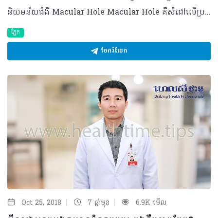
និយមន័យជំងឺ Macular Hole Macular Hole គឺសំដៅលើប្រហោងប្រស្រីបាតភ្នែកនៅពីក្រោយកូនក្រមុំភ្នែក ជាទីតាំងសំខាន់ដែលសរសៃប្រសាទភ្នែកទទួលរូបភាព ពន្លឺ និងព័ត៌មានឲ្យភ្នែកអាចមើលឃើញ។ Macular Hole ត្រូវបានបែងចែកទៅតាមរូបរាង ដែលរួមមាន ២ធំៗខាងក្រោម៖ -Full Thickness Macular Hole៖ សំដៅទៅលើរន្ធប្រស្រីភ្នែកខូចទាំងស្រុងបង្កើតបានជាប្រហោង។ ពេលនោះគំហើញរបស់អ្នកជំងឺចាប់ផ្តើមធ្លាក់ចុះ ហើយមើលឃើញខ្មៅកណ្តាល ឬជួនកាល ឃើញដូចទឹករលកជាដើម។ -Partial-Thickness MacularHole៖ អ្នកជំងឺមិនទាន់មានការប៉ះពាល់ដល់គំហើញធ្ងន់ធ្ងរនោះទេ ដែលពួកគាត់អាចមើលឃើញច្បាស់នៅឡើយ ឬគំហើញអាចនឹងថយចុះប្រហាក់ប្រហែល ៥០ភាគរយ ឬក៏អាចឃើញរូបភាពវៀច។ មូលហេតុ និងកត្តាជំរុញ - ៨០ ភាគរយនៃ Macular Hole ទាក់ទងនឹងវ័យ ពិសេសចាប់ពី ៦០ ទៅ៧០ឆ្នាំ ដែលកើតលើស្រ្តី ច្រើនជាងបុរសពីរដង។ - អ្នកដែលមានជំងឺលើសរសៃឈាមបាតភ្នែកដូចជា អ្នកជំងឺលើសឈាម ទឹកនោមផ្អែម អ្នកជំងឺស្ទះសរសៃឈាមបាតភ្នែក ឬអ្នកជំងឺ AMD(ជំងឺខូចបាតភ្នែកម៉្យាងដោយសារវ័យចំណាស់)។ - ការប៉ះទង្គិចជាមួយវត្ថុទាលចំភ្នែក ដែលធ្វើឲ្យខូចរចនាសម្ព័ន្ធភ្នែកខាងក្នុង។ - អ្នកជំងឺដែលធ្លាប់បានព្យាបាលដោយកាំរស្មីឡាស៊ែរ (ករណីកម្រ)។ សញ្ញាសម្គាល់ អ្នកជំងឺ Macular Hole មិនបង្ហាញជាសញ្ញាឈឺចាប់អ្វីនោះទេ ភាគច្រើន គាត់រកឃើញចៃដន្យដោយខ្លួនឯងនូវអាការៈ ដូចជាស្រវាំងផ្សែងៗពិបាកក្នុងការមើលជិត និងឆ្ងាយ ឃើញរូបភាពឬអក្សរតូចជាងភ្នែកម្ខាងទៀត ហើយអាចមានស្រមោលខ្មៅនៅចំកណ្តាល ឬទឹករលក។ ពេលខ្លះអ្នកជំងឺអាចសង្កេតឃើញថា ភ្នែកចាញ់ពន្លឺខុសធម្មតាជាដើម។ យន្តការនៃ Macular Hole - ទ្រឹស្តីពីមុន៖ កំណត់ថា កាលណាដល់អាយុ៦០ឆ្នាំឡើង សរសៃប្រសាទនៅត្រង់ប្រស្រីបាតភ្នែកចាប់ផ្តើមបង្កើតឲ្យមានកូនប្រហោងតូចដុះ យូរទៅក៏ក្លាយទៅជា Macular Hole។ - ទ្រឹស្តីបច្ចុប្បន្ន៖ ធម្មតា នៅផ្នែកខាងលើរបស់ស្រទាប់រ៉េទីន (សរសៃប្រសាទបាតភ្នែក) មានសរីរាង្គមួយហៅថា Vitreous body ស្ថិតជាប់នឹងផ្ទៃខាងលើនៃស្រទាប់រ៉េទីន។ នៅពេលអាយុកាន់តែច្រើន Vitreous body ចាប់ផ្តើមផ្លាស់ប្តូររូបរាងទៅជាមិនស្អិតតោងជាប់ ដែលបណ្តាលឲ្យទាញប្រស្រីបាតភ្នែកខូចទ្រង់ទ្រាយ។ ការធ្វើរោគវិនិច្ឆ័យនៃ Macular Hole ករណីសង្ស័យ អ្នកជំងឺនឹងតម្រូវឲ្យពិនិត្យបាតភ្នែក(Fundoscopy) ហើយម៉្យាងវិញទៀត គ្រូពេទ្យអាចនឹងពិនិត្យដោយប្រើឧបករណ៍វិភាគឈ្មោះOptical Coherence Tomography(OCT)ដើម្បីដឹងពីទំហំនៃប្រហោង និងអាចសន្និដ្ឋានពីលទ្ធភាពក្នុងការព្យាបាល។ ការព្យាបាល និងការពារ អ្នកជំងឺ Macular Hole ត្រូវព្យាបាលដោយការវះកាត់បូមយក Vitreous body នេះចេញ បន្ទាប់មកចាក់ហ្គាសទៅភ្ជិតរន្ធនោះ ដែលអាចនឹងតម្រូវឲ្យអ្នកជំងឺគេងផ្កាប់មុខប្រហែល១០ថ្ងៃ។ ប្រសិនមិនបានទទួលការព្យាបាលត្រឹមត្រូវ ឬយឺតយ៉ាវអាចប៉ះពាល់ដល់ទីតាំងគំហើញ នឹងអាចវិវឌ្ឍទៅជាគំហើញខ្សោយ ។ ដើម្បីការពារពី Macular Hole ចាំបាច់ត្រូវអញ្ជើញមកពិនិត្យភ្នែកជាប្រចាំ យ៉ាងហោចណាស់មួយឆ្នាំម្តងទោះបីគ្មានសញ្ញាអ្វីក៏ដោយ ជាពិសេសមនុស្សដែលមានវ័យចាប់ពី ៥០ឆ្នាំឡើង ឬក៏មានជំងឺរ៉ាំរ៉ៃមួយចំនួនដូចជា ជំងឺទឹកនោមផ្អែម ជំងឺលើសសម្ពាធឈាម មានប្រវត្តិប៉ះទង្គិចភ្នែក ឬអ្នកមានកម្រិតម៉្ញូបខ្ពស់ (ចាប់ពី ៥០០ ដឺក្រេឡើង) …… សម្រាប់វេជ្ជបណ្ឌិតទូទៅ ប្រសិនបើមានអ្នកជំងឺត្អូញប្រាប់ថា គាត់មើលឃើញស្រមោលតូចខ្មៅធ្វើចលនាក្នុង ឬផ្នែកកន្ទុយភ្នែក សូមមេត្តាណែនាំអ្នកជំងឺឲ្យមកជួបពិភាក្សាជាមួយវេជ្ជបណ្ឌិតឯកទេសភ្នែក ដើម្បីកំណត់រោគវិនិច្ឆ័យ និងព្យាបាលឲ្យបានទាន់ពេលវេលា។ បកស្រាយដោយ៖ វេជ្ជបណ្ឌិត សាលី ធារិទ្ធ ឯកទេសជាន់ខ្ពស់ជំងឺបាតភ្នែក និងជាប្រធានផ្នែកឯកទេសបាតភ្នែកនៃមន្ទីរពេទ្យមិត្តភាពខ្មែរ-សូវៀត ©2018 រក្សាសិទ្ធិគ្រប់យ៉ាង​ដោយ Healthtime Corporation ចំពោះគ្រប់អត្ថបទដោយគ្មានផ្នែកណាមួយត្រូវបោះពុម្ពផ្សាយចូលប្រព័ន្ធអ៊ីនធឺណែត ឧបករណ៍អេឡិចត្រូនិក អាត់ជាសំឡេង ឬថតចំលងគ្រប់រូបភាពដោយគ្មានការអនុញ្ញាតឡើយ
ភ្នែក
ចែករំលែក
|
|
Oct 25, 2018
7 ឆ្នាំមុន
6.9K មើល