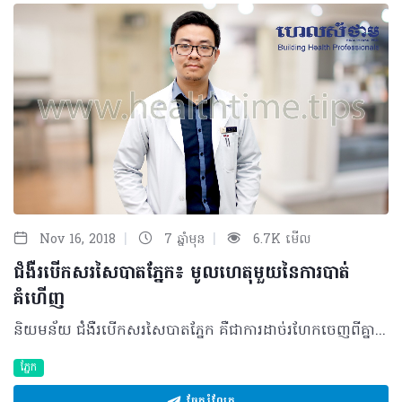
|
|
Nov 16, 2018
7 ឆ្នាំមុន
6.7K មើល
ជំងឺរបើកសរសៃបាតភ្នែក៖ មូលហេតុមួយនៃការបាត់
គំហើញ
និយមន័យ ជំងឺរបើកសរសៃបាតភ្នែក គឺជាការដាច់រហែកចេញពីគ្នារវាងស្រទាប់កោសិកាពណ៌របស់បាតភ្នែក និងកោសិកាចាប់ពន្លឺនៃសរសៃបាតភ្នែកដែលគេហៅថារ៉េទីន (Retina)។ មូលហេតុបង្ក មានមូលហេតុជាច្រើនដែលបង្កឲ្យមានជំងឺនេះ តែកត្តាសំខាន់ដែលធ្វើឲ្យមានការរបើកនេះ គឺការប្រែជាស្តើងនៃសរសៃបាតភ្នែកដែលបណ្តាលមកពី៖ • ជរាភាពនៃសរីរាង្គភ្នែក • ចំណុចខ្សោយ ឬកន្លែងងាយដាច់រហែកផុយនៅជុំវិញបរិវេណសរសៃបាតភ្នែក • ការប៉ះទង្គិច៖ ករណីប៉ះខ្លាំងលើសរសៃបាតភ្នែក អាចបណ្តាលឲ្យដាច់រហែក ឬមានប្រហោង • បញ្ហាម៉្ញូបដែលមានដឺក្រេខ្ពស់ • អ្នកជំងឺទឹកនោមផ្អែមដែលមិនបានគ្រប់គ្រងស្ករបានល្អ។ បុគ្គលដែលប្រឈមខ្ពស់នឹងការកើតជំងឺរបើកសរសៃបាតភ្នែកនេះ មានដូចជា៖ • មនុស្សចាស់៖ សរសៃបាតភ្នែករបស់ពួកគាត់មានភាពខ្សោយស្តើង • អ្នកមានភ្នែកម៉្ញូបខ្ពស់ជាង៨០០៖ ភ្នែកម៉្ញូបជាប្រភេទភ្នែកមានប្រវែង វែងខុសពីភ្នែកធម្មតា ដូចនេះ វាធ្វើឲ្យមានការទាញទៅលើសរសៃបាតភ្នែក នាំឲ្យបាតភ្នែកស្តើង និងអាចមានប្រហោង • អ្នកជំងឺទឹកនោមផ្អែម ដែលមិនបានព្យាបាលដិតដល់ បណ្តោយឲ្យស្ករឡើងខ្ពស់ពេក ធ្វើឲ្យមានកកខ្លាញ់នៅភ្នែក ឬមានសរសៃឈាមនៅបាតភ្នែក នាំឲ្យមានដុះកោសិកាថ្មី ដាច់រហែក បាតភ្នែក។ រោគសញ្ញានៃជំងឺរបើកសរសៃបាតភ្នែក ជំងឺនេះ កើតឡើងដំបូងស្ទើរមិនមានលេចចេញរោគសញ្ញា។ អ្នកជំងឺ ដែលមានជំងឺរបើកសរសៃបាតភ្នែកអាចមានរោគសញ្ញាដូចជា៖ • អ្នកជំងឺអាចឃើញមានដុំពណ៌ខ្មៅ ហោះចុះហោះឡើងនៅពីមុខហើយច្រើនទៅៗ • អ្នកជំងឺ ឃើញផ្លេកបន្ទោរពណ៌សពេលក្រឡេកឆ្វេងស្តាំនៅពេលយប់ • បើការរបើកទៅបាំងលើប្រស្រីភ្នែក អ្នកជំងឺនឹងមានអារម្មណ៍ថាមានផ្ទាំងខ្មៅមកបាំងនៅលើ ឬពីក្រោម ឬពីចំហៀងដែលផ្ទាំងនោះនឹងបិទបន្តិចម្តងៗ រហូតដល់បិទប្រស្រីភ្នែកទាំងស្រុងដែលធ្វើឲ្យអ្នកជំងឺមិនអាចមើលឃើញបាន។ យន្តការនៃជំងឺរបើកសរសៃបាតភ្នែក យន្តការនៃការធ្វើឲ្យរបើកសរសៃបាតភ្នែកនេះ គឺអាស្រ័យទៅតាមមូលហេតុដូចជា៖ • អ្នកជំងឺខ្លះនៅបរិវេណជុំវិញបាតភ្នែកមានចំណុចខ្សោយស្រាប់ ដែលធ្វើឲ្យសរសៃបាតភ្នែកស្តើងខ្លាំង ដូច្នេះពេលញីភ្នែក ឬប៉ះទង្គិចតិចតួច អាចបណ្តាលឲ្យប្រហោង និងរហែក • ការប៉ះទង្គិចខ្លាំងទៅលើភ្នែក អាចធ្វើឲ្យទាញសរសៃបាតភ្នែកដាច់ពីគ្នា ឬឲ្យប្រហោង និងរហែកចេញពីគ្នា។ ការធ្វើរោគវិនិច្ឆ័យ ជំងឺរបើកសរសៃបាតភ្នែក អាចធ្វើរោគវិនិច្ឆ័យ ដូចជា៖ • វាស់ការមើលឃើញរបស់អ្នកជំងឺថាតើធ្លាក់ចុះ ឬនៅធម្មតា • វាស់សម្ពាធក្នុងភ្នែក៖ - ករណីសម្ពាធក្នុងភ្នែកគ្មានការប្រែប្រួលបង្ហាញថាអ្នកជំងឺទើបកើតជំងឺនេះ - ករណីសម្ពាធក្នុងភ្នែកទាបខ្លាំង ឬទន់ខ្លាំង ជាងភ្នែកម្ខាងទៀត បញ្ជាក់ថាអ្នកជំងឺកើតជំងឺនេះយូរហើយ។ • ពិនិត្យមើលសរសៃបាតភ្នែកទាំងមូល ដើម្បីពិនិត្យមើលពី៖ - ទំហំរបើក - កន្លែងរបើក - ថាតើវាមានបាំងចំកន្លែងចាប់រូបភាព ឬអត់ - មានទឹកច្រើន ឬតិចក្នុងសរសៃបាតភ្នែក។ ការព្យាបាល ករណីអ្នកជំងឺមើលឃើញមានដុំពណ៌ខ្មៅហោះ ឬឃើញផ្លេកបន្ទោរនៅពេលយប់ នោះអ្នកជំងឺត្រូវប្រញាប់មកជួបជាមួយគ្រូពេទ្យជំនាញចក្ខុរោគ ដើម្បីពិនិត្យ និងទទួលការព្យាបាល។ ជំងឺរបើកសរសៃបាតភ្នែកនេះ អាចព្យាបាលឲ្យជាសះស្បើយបានប្រសិនបើអ្នកជំងឺមកទទួលការព្យាបាលបានទាន់ពេលវេលា។ បើគ្រាន់តែដាច់រហែក ឬប្រហោង បញ្ជាក់ថានៅដំណាក់កាលដំបូង ការព្យាបាលត្រូវធ្វើដោយ ការបាញ់កាំរស្មីព័ទ្ធជុំវិញប្រហោងនោះ ដើម្បីការពារការរបើក។ បើប្រហោងនោះមានទឹកជ្រាបចូល វាជាជំងឺរបើកសរសៃបាតភ្នែកពិតប្រាកដ ការព្យាបាលត្រូវធ្វើ ដោយការវះកាត់ អាស្រ័យទៅតាមទំហំ ទីតាំង រយៈពេលរបើក ប្រើកងស៊ីលីកូនព័ទ្ធជុំវិញដើម្បីរឹតបន្តឹងកុំឲ្យដាច់ ឬចាក់ស៊ីលីកូន ឬហ្គាសចូលភ្នែកជាមួយការបាញ់កាំរស្មីទប់ ដើម្បីការពារការរបើកម្តងទៀត។ ផលវិបាក ជំងឺរបើកសរសៃបាតភ្នែក គឺជាជំងឺធ្ងន់មួយដែលអាចធ្វើឲ្យអ្នកជំងឺឈានដល់ការបាត់គំហើញទាំងស្រុង ប្រសិនបើទទួលការព្យាបាលមិនបានទាន់ពេលវេលា។ ម្យ៉ាងទៀត ការព្យាបាលអាចនឹងមិនទទួលបានលទ្ធផលល្អទេ ប្រសិនបើទំហំនៃការរបើកធំ និងមានរយៈពេលយូរ។ វិធីសាស្ត្រការពារ ជំងឺរបើកសរសៃបាតភ្នែក មិនមែនថាមិនអាចការពារបានទេ។ មានវិធីសាស្ត្រមួយចំនួនដែល​អាចធ្វើឲ្យអ្នកជំងឺចៀសពីជំងឺនេះបាន៖ • មនុស្សចាស់គួរមកពិនិត្យសរសៃបាតភ្នែកឲ្យបានទៀងទាត់ • អ្នកមានបញ្ហាម៉្ញូបធំជាងលេខ៨០០ ត្រូវធ្វើការពិនិត្យសរសៃបាតភ្នែកឲ្យបានទៀងទាត់ • អ្នកដែលមានហានិភ័យខ្ពស់ កុំញីភ្នែកខ្លាំងៗ ឬធ្វើសកម្មភាពណាប៉ះពាល់ដល់ភ្នែកខ្លាំង • អ្នកជំងឺទឹកនោមផ្អែមត្រូវទទួលការព្យាបាលឲ្យទាន់ពេលបើទុកដល់របើក ពិបាកព្យាបាល។ បកស្រាយដោយ៖ វេជ្ជបណ្ឌិត អៀ រស្មី ឯកទេសចក្ខុរោគនៃមន្ទីរពេទ្យមិត្តភាព ខ្មែរ-សូវៀត និងគ្លីនិកឯកទេសភ្នែក ម៉េង រ័ត្ននីន ©2018 រក្សាសិទ្ធិគ្រប់យ៉ាង​ដោយ Healthtime Corporation ចំពោះគ្រប់អត្ថបទដោយគ្មានផ្នែកណាមួយត្រូវបោះពុម្ពផ្សាយចូលប្រព័ន្ធអ៊ីនធឺណែត ឧបករណ៍អេឡិចត្រូនិក អាត់ជាសំឡេង ឬថតចំលងគ្រប់រូបភាពដោយគ្មានការអនុញ្ញាតឡើយ
ភ្នែក
ចែករំលែក