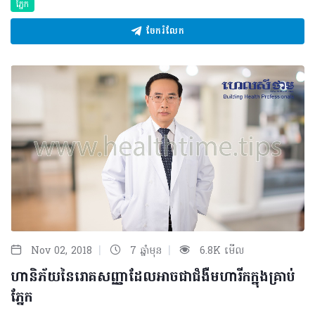
ភ្នែក
ចែករំលែក
|
|
Nov 02, 2018
7 ឆ្នាំមុន
6.8K មើល
ហានិភ័យនៃរោគសញ្ញាដែលអាចជាជំងឺមហារីកក្នុងគ្រាប់
ភ្នែក