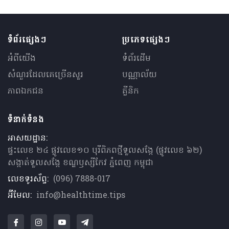
ទំព័រផ្សេងៗ
ប្រភេទផ្សេងៗ
អំពីយើង
ទំព័រដើម
សំណួរ​ដែលគេ​ច្រើន​សួរ
បណ្ណាល័យ
ភាពឯកជន
គ្លីនិក
ទំនាក់ទំនង
អាសយដ្ឋាន:
ផ្ទះលេខ ២៤ ផ្លូវលេខ១០ បុរីពិភពថ្មីទួលសង្កែ (ផ្លូវលេខ ៦២)
សង្កាត់ទួលសង្កែ ខណ្ឌឫស្សីកែវ ភ្នំពេញ កម្ពុជា
លេខទូរស័ព្ទ:
(096) 7888-017
អ៊ីមែល:
info@healthtime.tips