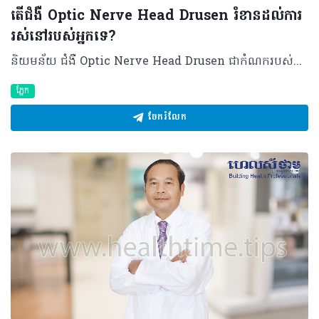
តើជំងឺ Optic Nerve Head Drusen រំខានដល់ការ
រស់នៅរបស់អ្នកទេ?
និយមន័យ ជំងឺ Optic Nerve Head Drusen ជាកំណករបស់សារធាតុម្យ៉ាងនៅនឹងសរសៃប្រសាទទី២ ដែលសារធាតុនោះត្រូវបានគេហៅថា Hyaline ។ ជំងឺនេះ មិនសូវជួបប្រទះញឹកញាប់ទេនៅកម្ពុជាយើង ហើយក៏មិនទាន់មានការសិក្សាច្បាស់លាស់នៅឡើយដែរលើចំនួននៃការកើតជំងឺមួយនេះ ប៉ុន្តែ តាមរយៈការសិក្សាមួយចំនួនបានឲ្យដឹងថា ជំងឺនេះអាចកើតមានលើអ្នកជំងឺ៣ទៅ៤នាក់ ក្នុងប្រជាជន១០០០នាក់។ មូលហេតុ មិនមានមូលហេតុច្បាស់លាស់ណាដែលគេរកឃើញថាធ្វើឲ្យកើតជំងឺនេះទេ តែតាមការសិក្សាមួយចំនួន គេបានកំណត់ថា ជំងឺនេះកើតឡើងដោយសារតែការសឹករេចរឹលនៃសរសៃប្រសាទនៅនឹងបាតភ្នែក។ ការសឹករេចរឹលនេះ បង្កឲ្យមានកំណកសារធាតុកាល់ស្យូម (Hyaline) នៅក្រោមសរសៃបាតភ្នែកតែម្តង។ រោគសញ្ញា ជំងឺនេះ សឹងតែមិនស្តែងចេញនូវរោគសញ្ញាដែលធ្វើឲ្យអ្នកជំងឺចាប់អារម្មណ៍នោះទេ ហើយអ្នកជំងឺភាគច្រើន រកឃើញថាខ្លួនមានកើតជំងឺនេះដោយចៃដន្ យក្នុងពេលដែលពួកគាត់មកពិនិត្យសុខភាពភ្នែករបស់ខ្លួន។ បើទោះជាយ៉ាងនេះក៏ដោយ ក៏នៅមានករណីកម្រខ្លះអាចធ្វើឲ្យអ្នកជំងឺបាត់ដែនគំហើញនៅត្រង់សរសៃបាតភ្នែកដែរ ដែលគេហៅថាការកើនឡើងនៃ Blind spot ហើយអាចរកបានតាមរយៈការធ្វើតេស្តមួយចំនួន។ ការធ្វើរោគវិនិច្ឆ័យ គេអាចធ្វើរោគវិនិច្ឆ័យជំងឺនេះ ដោយប្រើតេស្តមួយចំនួនដូចជា ការធ្វើតេស្ត Ultrasound ប្រភេទB-scan ដែលអាចធ្វើបាននៅក្នុងបន្ទប់ពិគ្រោះជំងឺ។ គេក៏អាចថតបាតភ្នែកដោយប្រើតេស្ត Fundoscopy អាចជាប្រភេទ Red-free photography ឬប្រភេទចាក់តាមសរសៃ (Fluorescein angiogram) ។ ក្រៅពីការថតបាតភែ្នក គេអាចធ្វើតេស្តមួយចំនួនទៀតដូចជា ការថត CT scanនៅក្បាល ឬ OCT (Optical Coherence Tomography) នៅស្រទាប់បាតភ្នែក។ ការព្យាបាល ដោយសារតែជំងឺនេះ បង្កឡើងពីមូលហេតុមិនច្បាស់លាស់ ហើយវាក៏មិនបង្កផលរំខានណាដល់ការរស់នៅប្រចាំថ្ងៃរបស់អ្នកជំងឺ នោះក៏មិនមានការព្យាបាលណាត្រូវធ្វើលើអ្នកជំងឺដែរ ប៉ុន្តែ គ្រូពេទ្យត្រូវធ្វើការតាមដានការវិវឌ្ឍនៃជំងឺនេះទៅលើការរីកទំហំរបស់កំណកនៅនឹងសរសៃបាតភ្នែក ដើម្បីចៀសវាងការកកើតនូវផលវិបាកកម្រដែលនឹងអាចបង្កឡើងដោយសារជំងឺនេះក្នុងរយៈពេលយូរ។ ផលវិបាក ករណីកំណកនៅនឹងសរសៃបាតភ្នែកនៅតែបន្តរីកទំហំ ឬបង្កឲ្យប៉ះពាល់ដល់សរសៃឈាមនៅតំបន់នោះ វាអាចធ្វើឲ្យមានការហូរឈាមនៅបាតភ្នែក ស្ទះសរសៃបាតភ្នែកផ្នែកខាងមុខដែលនាំឲ្យមានការថយចុះនូវគំហើញរបស់អ្នកជំងឺ។ បកស្រាយដោយ ៖ វេជ្ជបណ្ឌិត ខៀវ ច័ន្ទសត្យា ឯកទេសចក្ខុរោគ នៃមន្ទីរពេទ្យមិត្តភាពខ្មែរ-សូវៀត ©2018 រក្សាសិទ្ធិគ្រប់យ៉ាង​ដោយ Healthtime Corporation ចំពោះគ្រប់អត្ថបទដោយគ្មានផ្នែកណាមួយត្រូវបោះពុម្ពផ្សាយចូល ប្រព័ន្ធអ៊ីនធឺណែតឧបករណ៍អេឡិចត្រូនិកអាត់ជាសំឡេងឬថតចំលងគ្រប់រូបភាពដោយគ្មានការអនុញ្ញាតឡើយ
ភ្នែក
ចែករំលែក