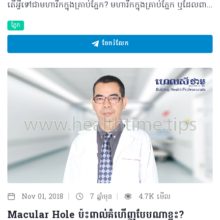
តើអ្វីទៅជាមហារីកក្នុងគ្រាប់ភ្នែក? មហារីកក្នុងគ្រាប់ភ្នែក ឬដែលពាក្យបច្ចេកទេសហៅថា Retinoblastoma គឺជាប្រភេទមហារីក ក្នុងគ្រាប់ភ្នែក ដែលច្រើនកើតមកពីកោសិកាមិនធម្មតារបស់ស្រទាប់រ៉េទីន។ ភាគច្រើននៃជំងឺនេះ គេសង្កេតឃើញ មានលើកុមារអាយុក្រោម ៥ឆ្នាំ និង ក្រុមកុមារអាយុ១២ខែ ទៅ២៤ខែ ជាមធ្យម ១៨ខែ។ បច្ចុប្បន្ន ជំងឺមហារីកក្នុងគ្រាប់ភ្នែកមានការប្រែប្រួលគួរឲ្យកត់សម្គាល់នៅលើពិភពលោក ហើយ ត្រូវបានគេសិក្សាថា វាកើតមានប្រហែលជា ១១ករណីក្នុងចំណោមកុមារ ១លាននាក់ដែលមានអាយុតិចជាង ៥ឆ្នាំ។ ដោយហេតុថាមិនទាន់ មានការសិក្សាណាមួយពីជំងឺនេះនៅក្នុងប្រទេសកម្ពុជា ទិន្នន័យពិតប្រាកដរបស់ជំងឺនេះក៏មិនទាន់ត្រូវបានគេដឹង ផងដែរ។ ប៉ុន្តែ បើយើងក្រឡេក​មើលទៅប្រទេសជិតខាងរបស់យើងដូចជា វៀតណាម និងថៃ យើងសង្កេតឃើញថា ប្រទេសវៀតណាមមាន១៨.៩ ករណីក្នុងចំណោមកុមារ១លាននាក់ដែលមានអាយុចន្លោះពី០ ទៅ ៤ឆ្នាំ ខណៈពេលដែល ប្រទេសថៃមាន ១០ករណីក្នុងចំណោមកុមារ១លាននាក់ដែលមានអាយុចន្លោះពី០ ទៅ ៤ឆ្នាំដូចគ្នា។ មូលហេតុ និងកត្តាប្រឈម មូលហេតុចម្បងដែលបង្កឲ្យមានជំងឺមហារីកក្នុងគ្រាប់ភ្នែក គឺវាបណ្តាលមកពីកត្តាបម្រែបម្រួលសេនេទិច របស់ក្រម៉ូសូមទី១៣ ហើយដែលវាអាចជាកត្តាតំណពូជ ឬមិនមែនតំណពូជ។ ករណីតំណពូជ ប្រហែល ៦% ទៅ១០% កុមារអាចនឹងឆាប់កើតមានជំងឺមហារីកក្នុងគ្រាប់ភ្នែក និងកើតលើភ្នែកទាំងសងខាង ប្រមាណប្រហែល៣០% ពិសេសប្រឈមខ្ពស់ចំពោះកុមារអាយុតិចជាង៥ឆ្នាំ។ រោគសញ្ញាជាក់ស្តែង អាការៈនៃជំងឺមហារីកគ្រាប់ភ្នែកដែលច្រើនជួបប្រទះញឹកញាប់រួមមាន៖ • ប្រស្រីភ្នែកឡើងពណ៌ស ដូចជាភ្នែកសត្វឆ្មាពេលយប់ • ភ្នែកស្រលៀង • ឈឺភ្នែក ភ្នែកក្រហម និងទឹកដក់ក្នុងភ្នែក • គំហើញថយចុះ • ឈាមនៅថតមុខនៃភ្នែក រីកប្រស្រីភ្នែក និងភ្នែកលៀនជាដើម • លើសពីនេះក៏មានសញ្ញាមួយចំនួនដែលមានលក្ខណៈស្រដៀងនឹងរោគសញ្ញានេះមាន ភ្នែកឡើងបាយ ទឹកចាហួយនៅក្នុងភ្នែកផ្នែកខាងមុខស្រអាប់ ជំងឺសរសៃបាតភ្នែក ក្មេងកើតមិនគ្រប់ខែ និងជំងឺតុសូការីយ៉ាស៊ីស។ យន្តការនៃជំងឺមហារីកក្នុងគ្រាប់ភ្នែក ហ្សែនទប់ដុំRB1 ស្ថិតនៅលើដៃក្រូម៉ូសូមទី១៣ ទៅតំបន់ទី១៤ មានតួនាទីធ្វើឲ្យមានរបៀបរៀបរយសម្រាប់ នុយក្លេអូប្រូតេអ៊ីននៃRB ដែលជាធម្មតាវាទប់ស្កាត់ទៅនឹងការបែងចែកកោសិកាមិនធម្មតា។ ដូចនេះ ប្រសិនបើ មានបម្រែបម្រួលខ្លះៗនៅក្នុងហ្សែនទប់ដុំRB1 វានឹងបង្កឲ្យទៅជាមហារីកក្នុងគ្រាប់ភ្នែកតែម្តង។ ការធ្វើរោគវិនិច្ឆ័យ ដើម្បីអាចបញ្ជាក់ថាជាជំងឺមហារីកក្នុងគ្រាប់ភ្នែក អ្នកជំងឺនឹងតម្រូវឲ្យធ្វើរោគវិនិច្ឆ័យដូចជា៖ • ពង្រីកប្រស្រីភ្នែក៖ ថត ឬឆ្លុះមើលសរសៃបាតភ្នែក ដោយឧបករណ៍ Indirect ophthalmoscopy ដើម្បីឲ្យដឹងថាវាជាដុំដែលបង្កឡើងដោយមហារីកក្នុងគ្រាប់ភ្នែក ឬក៏មិនមែន។ • Ultrasonography៖ ដើម្បីចង់ដឹងថាជាដុំរបស់មហារីកក្នុងគ្រាប់ភ្នែក។ • CT Scan៖ ឲ្យដឹងថាដុំមហារីក នឹងវិវឌ្ឍចេញនៅខាងក្នុង ឬនៅខាងក្រៅ ហើយអាចឲ្យយើងដឹងថា ដុំនេះមានរាលដាលទៅកោសិកាសរីរាង្គដទៃ ជាពិសេសពីប្រព័ន្ធសរសៃប្រសាទរហូតដល់ខួរក្បាល។ ការព្យាបាលត្រឹមត្រូវ ជំងឺមហារីកក្នុងគ្រាប់ភ្នែកត្រូវធ្វើការព្យាបាលទៅតាមដំណាក់កាលនីមួយៗ ដោយត្រូវមានការចូលរួមពី គ្រូពេទ្យឯកទេសភ្នែក គ្រូពេទ្យវះកាត់សរសៃប្រសាទ និងគ្រូពេទ្យព្យាបាលជំងឺមហារីក ផងដែរ។ ករណីស្រាល ការព្យាបាលមានប្រសិទ្ធភាពខ្ពស់ និងអាចជាសះស្បើយបាន ប៉ុន្តែបើជាដំណាក់កាលធ្ងន់ធ្ងរ នោះការព្យាបាល មិនសូវបានជោគជ័យទេ។ ជាទូទៅ ការព្យាបាលទាំងនោះរួមមាន៖ • ការប្រើវិទ្យុសកម្ម ដើម្បីបំផ្លាញដុំមហារីក • ការដុតនឹងធាតុត្រជាក់ ដើម្បីបំផ្លាញដុំមហារីក • ការបាញ់កាំរស្មីឡាស៊ែ និងការចាក់ថ្នាំគីមី ដើម្បីបំផ្លាញដុំមហារីក និងមិនឲ្យកោសិកាមហារីកដុះរាលដាល ទៅកាន់ខួរក្បាល និងសរីរាង្គផ្សេងៗទៀត។ • ការវះកាត់យកគ្រាប់ភ្នែកចេញ ដើម្បីកុំឲ្យរីករាលដាលទៅសរីរាង្គដទៃទៀត ក្នុងករណី ធ្ងន់ធ្ងរ។ ផលវិបាក កុមារអាចនឹងត្រូវស្លាប់ដោយសារជំងឺមហារីកក្នុងគ្រាប់ភ្នែក ក្នុងអំឡុងអាយុ ២ទៅ៤ឆ្នាំ ប្រសិនបើ មិនមាន ការព្យាបាលទាន់ពេលវេលាទេនោះ។ ផ្ទុយមកវិញ អត្រានៃការជាសះស្បើយអាចរហូតដល់ ៩៥% បើអ្នកជំងឺ ឆាប់ទទួលបានការព្យាបាល និងត្រូវធ្វើការតាមដានឲ្យបានទៀងទាត់។ ទាក់ទងនឹងការតាមដានបន្ទាប់ពី ការព្យាបាលរួច ត្រូវធ្វើតាមដំណាក់កាល ដំបូង ៣ ទៅ ៤ខែម្តង បន្ទាប់មក ៦ខែម្តង ១ឆ្នាំម្ដង រហូតដល់៩ឆ្នាំក្រោយ ព្រោះដុំមហារីកប្រភេទនេះ វានឹងអាចបង្កឲ្យកើតឡើងវិញក្នុងករណីខ្លះ។ វិធីសាស្រ្តការពារ គ្មានវិធីសាស្ត្រណាមួយដើម្បីការពារពីមហារីកក្នុងគ្រាប់ភ្នែកនេះបាននៅឡើយទេមកដល់បច្ចុប្បន្ន ដោយហេតុថា វាជាជំងឺតំណពូជ ឬកើតពីកំណើត។ ប្រសិនបើឪពុកម្ដាយ ឬអាណាព្យាបាល សង្ស័យ ឬឃើញរោគសញ្ញាមហារីក ក្នុងគ្រាប់ភ្នែកដូចខាងលើ ឬសមាជិកគ្រួសារដែលមាន មហារីកក្នុងគ្រាប់ភ្នែកពីមុនមក ត្រូវតែមកពិនិត្យ និងព្យាបាលជាមួយនឹងគ្រូពេទ្យឯកទេសភ្នែក ឲ្យបានលឿនបំផុតតាមដែលអាចធ្វើទៅបាន ដើម្បីកាត់បន្ថយ ឬការពារ ពីភាពពិការភ្នែក ឬប៉ះពាល់ដល់អាយុជីវិតផងដែរ។ បកស្រាយដោយ៖ សាស្ត្រាចារ្យវេជ្ជបណ្ឌិត គង់ ពិសិដ្ឋ ឯកទេសចក្ខុរោគ និងឯកទេសជាន់ខ្ពស់សរសៃបាតភ្នែក មានតួនាទីជាអនុប្រធានមន្ទីរពេទ្យព្រះអង្គឌួង និងជាប្រធានមន្ទីរពេទ្យភ្នែកដុកទ័រ គង់ ពិសិដ្ឋ ©2018 រក្សាសិទ្ធិគ្រប់យ៉ាង​ដោយ Healthtime Corporation ចំពោះគ្រប់អត្ថបទដោយគ្មានផ្នែកណាមួយត្រូវបោះពុម្ពផ្សាយចូលប្រព័ន្ធអ៊ីនធឺណែត ឧបករណ៍អេឡិចត្រូនិក អាត់ជាសំឡេង ឬថតចំលងគ្រប់រូបភាពដោយគ្មានការអនុញ្ញាតឡើយ
ភ្នែក
ចែករំលែក
|
|
Nov 01, 2018
7 ឆ្នាំមុន
4.7K មើល
Macular Hole ប៉ះពាល់គំហើញបែបណាខ្លះ?