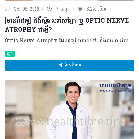
|
|
Oct 05, 2018
7 ឆ្នាំមុន
5.2K មើល
[មានវីដេអូ] ជំងឺស្វិតសរសៃភ្នែក ឬ OPTIC NERVE
ATROPHY ជាអ្វី?
Optic Nerve Atrophy ដែលត្រូវបានហៅថា ជំងឺស្វិតសរសៃភ្នែក គឺជាការផ្លាស់ប្តូរ ឬបំផ្លាញនៃសរសៃអុបទិក ដែលសរសៃនេះមានតួនាទីបញ្ជូនចរន្តរូបភាពពីភ្នែកទៅខួរក្បាល។ គួរបញ្ជាក់ថា ជំងឺស្វិតសរសៃភ្នែក ឬ Optic Nerve Atrophy អាចស្តែងឡើងជារោគសញ្ញាដូចជា ការប៉ះពាល់ទៅលើដែនគំហើញ មើលឃើញព្រិលៗ ប្រែប្រួលពណ៌ភ្នែកទៅជាស្លេក ពិសេសការពិនិត្យមើលពណ៌ ពីក្រហមទៅជាក្រហមស្រាល ដែលវាគឺជាផលវិបាកនៃជំងឺភ្នែកមួយចំនួន។ អ្វីជាមូលហេតុនៃជំងឺស្វិតសរសៃភ្នែក? ជំងឺស្វិតសរសៃភ្នែកមានការប្រែប្រួលលឿន ឬយឺត អាស្រ័យទៅតាមប្រភេទនៃជំងឺ និងមូលហេតុបង្កឲ្យមានជំងឺស្វិតសរសៃភ្នែក ដែលរួមមាន៖ • ជំងឺទឹកដក់ក្នុងភ្នែករ៉ាំរ៉ៃ ៖ ករណីអ្នកជំងឺមិនបានធ្វើការពិនិត្យតាមដានឲ្យបានដិតដល់ ឬមិនទទួលបានការព្យាបាលត្រឹមត្រូវ • បញ្ហាគ្រោះថ្នាក់មួយចំនួន ៖ ពិសេសគ្រោះថ្នាក់ចរាចរណ៍ប៉ះពាល់ទៅលើក្បាល ឬប៉ះទៅលើតំបន់ជុំវិញភ្នែកអាចនឹងវិវឌ្ឍចាប់ផ្តើមស្វិតសរសៃភ្នែកក្នុងរយៈពេល ២ ទៅ៣ខែក្រោយ • បញ្ហារលាកសរសៃអុបទិក ៖ អ្នកជំងឺរលាកសរសៃឈាម ដែលធ្វើឲ្យឈាមទៅចិញ្ចឹមសរសៃឈាមមិនបានគ្រប់គ្រាន់ ជាហេតុបណ្តាលឲ្យសរសៃភែ្នកលែងដំណើរការ ហើយស្វិតតែម្តង • បញ្ហាទាក់ទងនឹងដុំសាច់មហារីក ៖ ដុំសាច់ខួរក្បាលអាចទៅសង្កត់លើសរសៃអុបទិកផ្នែកខាងក្រោយ បន្ទាប់ពីគ្រាប់ភ្នែក ដែលធ្វើឲ្យប៉ះពាល់ដល់សរសៃភ្នែក • ការប្រើប្រាស់ថ្នាំមួយចំនួនដូចជា ពពួកថ្នាំព្យាបាលជំងឺរបេង ថ្នាំប្រឆាំងនឹងមហារីក • តំណពូជ ដូចជាអ្នកជំងឺខ្វាក់មាន់ពីកំណើត ជាដើម។ យន្តការនៃជំងឺស្វិតសរសៃភ្នែក ជំងឺ Optic Nerve Atrophy នឹងវិវឌ្ឍបន្តិចម្តងៗ អាចមានរយៈពេលវែង និងរយៈពេលខ្លី។អ្នកជំងឺមួយចំនួនធំ មិនអាចព្យាបាលបាននោះទេ វានឹងវិវឌ្ឍទៅរកភាពខូងដោយខ្លួនឯងហើយវាក៏ជាប់ទាក់ទងនឹងមូលហេតុ។ ជាក់ស្តែង អ្នកជំងឺមហារីកអាចនឹងវិវឌ្ឍក្នុងរយៈពេល១ឆ្នាំឈានទៅស្វិតសរសៃភ្នែកតែម្តង។ ករណីអ្នកជំងឺកើតដោយតំណពូជភ្នែករបស់គាត់អាចនៅបានរយៈពេល២០ ទៅ៣០ឆ្នាំ។ ប៉ុន្តែ ចំពោះអ្នកជំងឺទឹកដក់ក្នុងភ្នែកវិញ បើគាត់មិនបានទទួលការព្យាបាលឲ្យបានដិតដល់ទេ នឹងវិវឌ្ឍទៅជាស្វិតសរសៃភ្នែក ហើយឈានទៅរកពិការភាពតែម្តង។ ដូចនេះ យន្តការ និងការវិវឌ្ឍនៃជំងឺស្វិតសរសៃភ្នែក គឺវាអាស្រ័យទៅនឹងប្រភេទជំងឺបង្កហេតុ និងប្រសិទ្ធភាពក្នុងការព្យាបាលផងដែរ។ រោគវិនិច្ឆ័យនៃជំងឺស្វិតសរសៃភ្នែក ដើម្បីអាចកំណត់ថាជាជំងឺស្វិតសរសៃភ្នែក អ្នកជំងឺត្រូវបានណែនាំឲ្យធ្វើការពិនិត្យភ្នែក ៖ • ដោយវាស់គំហើញ ហើយកត់ត្រាទុក • វាស់ពណ៌ មើលថាអ្នកជំងឺអាចមើលឃើញគ្រប់ពណ៌ ឬអត់ • ពិនិត្យបាតភ្នែក មើលលើសរសៃអុបទិក (សរសៃអុបទិកធម្មតាមានពណ៌ក្រហមទុំ បើចំពោះអ្នកជំងឺស្វិតសរសៃភ្នែក នោះសរសៃអុបទិកមានពណ៌ស និងមិនឃើញមានសរសៃឈាម)។ ការព្យាបាលជំងឺត្រឹមត្រូវ អ្នកជំងឺស្វិតសរសៃភ្នែក ទាមទារឲ្យមានការព្យាបាលទៅតាមមូលហេតុ ដូចជា៖ • ប្រសិនជាបណ្តាលមកពីជំងឺទឹកដក់ក្នុងភ្នែកឬមានដុំសាច់សង្កត់សរសៃភ្នែក អ្នកជំងឺត្រូវធ្វើការព្យាបាលជំងឺទឹកដក់ក្នុងភ្នែក ឬវះយកដុំសាច់មហារីកចេញ • បើមានការរលាកសរសៃអុបទិក អ្នកជំងឺនឹងតម្រូវឲ្យប្រើថ្នាំ ឬប្រភេទវីតាមីនB ដើម្បីការពារមិនឲ្យស្វិតសរសៃអុបទិក • ចំពោះអ្នកជំងឺដែលបាន និងកំពុងប្រើថ្នាំប្រឆាំងមហារីក ឬប្រឆាំងជំងឺរបេង គឺត្រូវមកពិនិត្យភ្នែក ដោយវាស់ការមើលឃើញ និងវាស់ពណ៌ជាប្រចាំ ប្រសិនបើថយចុះ អ្នកជំងឺអាចត្រូវណែនាំឲ្យផ្លាស់ប្តូរថ្នាំដែលគាត់ប្រើនោះចេញ • ករណីតំណពូជ អ្នកជំងឺត្រូវចៀសវាងរៀបការជាមួយសាច់ញាតិ ដើម្បីបន្ថយហ្សែនដែលអាចកើតជំងឺនេះទៅជំនាន់បន្ទាប់។ ផ្ទុយទៅវិញ អ្នកជំងឺអាចវិវឌ្ឍទៅបាត់បង់គំហើញបាត់បង់សមត្ថភាពក្នុងការមើលពណ៌មួយចំនួន និងអាចឈានដល់ការពិការភ្នែកតែម្តង បើអ្នកជំងឺមិនបានធ្វើការព្យាបាល ឬយឺតយ៉ាវក្នុងការព្យាបាល។ វិធីសាស្រ្តការពារ វិធីសាស្រ្ត ដើម្បីការពារកុំឲ្យមានជំងឺស្វិតសរសៃភ្នែកមានដូចជា៖ • ត្រូវមកពិនិត្យភ្នែកឲ្យបានទៀងទាត់ ឬរាល់ពេលដែលភ្នែកមានអាការៈខុសប្រក្រតីណាមួយកើតឡើង • ករណីមានជំងឺទឹកដក់ក្នុងភ្នែក ទឹកនោមផ្អែម លើសសម្ពាធឈាម ហើមបាតភ្នែក រលាកស្រោមខួរ ការប្រើប្រាស់ថ្នាំដែលអាចប៉ះពាល់ដល់សរសៃអុបទិក ឬគ្រួសារ សាច់ញាតិធ្លាប់មានជំងឺនេះ ត្រូវពិនិត្យបាតភ្នែក ជាទៀងទាត់រៀងរាល់៣ ទៅ ៦ខែម្តង • បញ្ឈប់ការជក់បារី និងគ្រឿងស្រវឹង • ពាក់មួកសុវត្ថិភាពគ្រប់ពេលធ្វើដំណើរ។ ចំពោះសិស្ស និស្សិតវេជ្ជសាស្ត្រ ឬអ្នកប្រកបវិជ្ជាជីវៈសុខាភិបាល ប្រសិនបើជួបអ្នកជំងឺទឹកនោមផ្អែម ទឹកដក់ក្នុងភ្នែក ត្រូវណែនាំគាត់ឲ្យមកពិនិត្យបាតភ្នែកជាប្រចាំ ដើម្បីចៀសវាងកើតជំងឺស្វិតសរសៃភ្នែកដោយមិនដឹងខ្លួន។ បកស្រាយដោយ ៖ សាស្ត្រាចារ្យ ដោរ សីហា ឯកទេសចក្ខុបណ្ឌិត មានតួនាទីជាអនុប្រធានផ្នែកចក្ខុរោគ និងអនុប្រធានការិយាល័យបច្ចេកទេស នៃមន្ទីរពេទ្យមិត្តភាពខ្មែរ-សូវៀត ព្រមទាំងជាអនុប្រធានកម្មវិធីជាតិសុខភាពភ្នែក នៃក្រសួងសុខាភិបាល ©2018 រក្សាសិទ្ធិគ្រប់យ៉ាង​ដោយ Healthtime Corporation ចំពោះគ្រប់អត្ថបទដោយគ្មានផ្នែកណាមួយត្រូវបោះពុម្ពផ្សាយចូល ប្រព័ន្ធអ៊ីនធឺណែតឧបករណ៍អេឡិចត្រូនិកអាត់ជាសំឡេងឬថតចំលងគ្រប់រូបភាពដោយគ្មានការអនុញ្ញាតឡើយ
ភ្នែក
ចែករំលែក