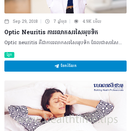
|
|
Sep 29, 2018
7 ឆ្នាំមុន
4.9K មើល
Optic Neuritis ការរលាកសរសៃអុបទិក
Optic neuritis គឺជាការរលាកសរសៃអុបទិក ដែលជាសរសៃប្រសាទសម្រាប់បញ្ជូនរូបភាពពីគ្រាប់ភ្នែកទៅកាន់ខួរក្បាល។ មូលហេតុ និងកត្តាប្រឈម មូលហេតុដែលបណ្តាលឲ្យមានការរលាកសរសៃអុបទិក មាន៤ធំៗ៖ • ការខូចស្រោមខាងក្រៅរបស់សរសៃអុបទិក(ជាមូលហេតុកើតឡើងមានញឹកញាប់ជាងគេ) • ការបង្ករោគនៅជុំវិញសរសៃអុបទិក • ការបង្ករោគនៅនឹងសរសៃអុបទិកផ្ទាល់ដោយសារមេរោគផ្សេងៗ • ការរលាកដែលមិនមែនបណ្តាលមកពីមេរោគ តែភាគច្រើនមកពីជំងឺទូទៅប្រចាំកាយ។ ក្រៅពីនេះ អ្នកដែលមានហានិភ័យខ្ពស់ក្នុងការប្រ​ឈមនឹងជំងឺរលាកសរសៃអុបទិកមាន៖ • ភាគច្រើនជាស្ត្រី អាយុពី២០ ទៅ៤០ឆ្នាំ • ជនជាតិស្បែកស • កត្តាហ្សែនមួយចំនួនដែលនាំឲ្យមានការលាក។ រោគសញ្ញា • ស្រវាំងភ្នែកម្ខាងភ្លាមៗរហូតដល់មើលមិនឃើញទាំងស្រុង លាយឡំជាមួយការឈឺក្បាល • ឈឺគ្រាប់ភ្នែក ជាពិសេសនៅពេលធ្វើចលនាភ្នែក • មានស្រមោលខ្មៅនៅផ្នែកណាមួយនៃការមើលឃើញ • ឃើញបែកភ្លើងអំពិលអំពែកក្នុងភ្នែក។ ការធ្វើរោគវិនិច័្ឆយ​ រោគវិនិច្ឆ័យនៃជំងឺនេះត្រូវបានធ្វើឡើងតាមរយៈរោគសញ្ញាដែលអ្នកជំងឺ​មានរួមផ្សំជាមួយការពិនិត្យ និងធ្វើតេស្តមួយចំនួន ដូចជា៖ • ការពិនិត្យភ្នែករកការហើម និងការថយចុះនូវមុខងាររបស់សរសៃអុបទិក • ការធ្វើតេស្តឈាម និងថត MRI ខួរក្បាល និងខួរឆ្អឹងខ្នង • ក្នុងករណីខ្លះ គេអាចបូមយកទឹកខួរឆ្អឹងខ្នងយកទៅពិនិត្យផងដែរ។ ការរលាកសរសៃអុបទិក អាចជាសះស្បើយដែរឬទេ ? ការរលាកសរសៃអុបទិក អាចជាសះស្បើយទៅវិញដោយខ្លួនឯង តែការប្រើថ្នាំ Corticosteroid នឹងពន្លឿនការជាសះស្បើយ តែទោះជាការរលាកបានបាត់ទៅវិញក្តី ក៏គំហើញដែលបានបាត់បង់មិនអាចត្រឡប់មកដូចដើម ១០០% ទេ។ ផលវិបាក • ករណីខ្លះអាចមានការស្វិតសរសៃអុបទិក ទោះបីជាមានការព្យាបាលជាសះស្បើយ ហើយក៏ដោយ ក៏ការបាត់បង់គំហើញរបស់អ្នកជំងឺមិនអាចត្រឡប់មកវិញបាន • ផលវិបាករបស់ថ្នាំ Corticosteroid ក្រោយការព្យាបាល។ វិធីសាស្រ្តការពារពីការរលាកសរសៃអុបទិក ដើម្បីការពារពីការរលាកសរសៃអុបទិក គឺចៀសវាងពីកត្តាផ្សេងៗដែលអាចឲ្យមានការបង្ករោគដូចជា ការលេងជាមួយសត្វឆ្មា ការបរិភោគអាហារ ឬទឹកមិនស្អាត។ តែក៏មានកត្តាមួយចំនួនដែលមិនអាចចៀសវាងបាន ដូចជាកត្តាហ្សែន ឬសារពាង្គកាយ ប្រឆាំងនឹងខ្លួនឯងជាដើម។ ជាចុងក្រោយ ខ្ញុំសូមផ្តាំផ្ញើដល់បងប្អូនទាំងអស់ដែលមានបញ្ហាភ្នែក ឲ្យឆាប់ទទួលការពិនិត្យ និង ព្យាបាលដោយគ្រូពេទ្យឯកទេសភ្នែកឲ្យបានត្រឹមត្រូវ និងទាន់ពេលវេលា ហើយចៀសវាងការបណ្តែតបណ្តោយឲ្យក្លាយទៅជាបញ្ហាធ្ងន់ធ្ងរ ដែលពិបាកព្យាបាល ឬព្យាបាលមិនបាន។ សម្រាប់ព័ត៌មានបន្ថែម សូមទំនាក់ទំនង គ្លីនិកភ្នែក ភ្នំពេញ ០៦១ ៦៦៦៧៧១ ឬ ០៨៦ ៨៨៦៦៧៦ ឬ ០៨៨ ៨៨៦៨៨៣៦ គេហទំព័រ៖ http://www.eye.today បកស្រាយដោយ ៖ វេជ្ជបណ្ឌិត ហេង សុផល ឯកទេសជំងឺភ្នែក នៃមន្ទីរពេទ្យមិត្តភាពខ្មែរ-សូវៀត និងជាប្រធានគ្លីនិកភ្នែក ភ្នំពេញ ​©2018 រក្សាសិទ្ធិគ្រប់យ៉ាង​ដោយ Healthtime Corporation ចំពោះគ្រប់អត្ថបទដោយគ្មានផ្នែកណាមួយត្រូវបោះពុម្ពផ្សាយចូល ប្រព័ន្ធអ៊ីនធឺណែតឧបករណ៍អេឡិចត្រូនិកអាត់ជាសំឡេងឬថតចំលងគ្រប់រូបភាពដោយគ្មានការអនុញ្ញាតឡើយ
ភ្នែក
ចែករំលែក