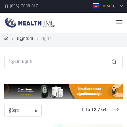
(096) 7888-017
ភាសាខ្មែរ
បណ្ណាល័យ
អត្ថបទ
1 to 12 / 64