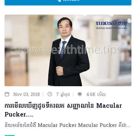
|
|
Nov 03, 2018
7 ឆ្នាំមុន
4.6K មើល
ការមើលឃើញដូចទឹករលក សញ្ញាណនៃ Macular
Pucker….
និយមន័យនៃជំងឺ Macular Pucker Macular Pucker គឺជាជំងឺមួយកើតឡើងនៅនឹងស្រទាប់ខាងលើនៃរ៉េទីនផ្នែកកណ្តាល ដែលជាទីតាំង ទទួលរូបភាព ពន្លឺ និងព័ត៌មានឲ្យភ្នែក អាចមើលឃើញ។ ករណីជំងឺនេះ បង្កឲ្យទៅជាស្នាមនៅខាងលើស្រទាប់រ៉េទីន និងធ្វើឲ្យរ៉េទីនវិវឌ្ឍ ទៅជាជ្រួញផងដែរ។ មូលហេតុ និងកត្តាប្រឈម បុគ្គលដែលងាយប្រឈមនឹងជំងឺនេះ រួមមាន៖ • អ្នកជំងឺម៉្ញូបខ្ពស់ • អ្នកជំងឺទឹកនោមផ្អែម • មនុស្សចាស់ មានវ័យចាប់ពីអាយុ៥០ឆ្នាំឡើងទៅ • អ្នកមានជំងឺភ្នែកមួយចំនួនដូចជា ជំងឺរលាកបាតភ្នែក ជំងឺរលាកកញ្ចក់ភ្នែក បញ្ហាសរសៃឈាម នៅស្រទាប់រ៉េទីន និងការប៉ះទង្គិចចំភ្នែកជាដើម។ រោគសញ្ញា និងយន្តការ រោគសញ្ញានៃ Macular Pucker ស្តែងឡើងតាមរយៈការប៉ះពាល់គំហើញ៖ • ស្រវាំងភ្នែក • មើលវត្ថុ ឬរូបភាពអ្វីមួយដូចជាទឹករលក • មិនសូវច្បាស់ត្រង់ចំណុចកណ្តាល។ យ៉ាងណាមិញ ចំពោះយន្តការរបស់ជំងឺ Macular Pucker គឺនៅពេលដែលអ្នកជំងឺមានអាយុ៥០ឆ្នាំ ឡើងទៅ ស្រទាប់ Vitreous gel ប្រែប្រួលពីលក្ខណៈចាហួយទៅជាទឹក ហើយរបូតចេញ ពីស្រទាប់រ៉េទីន ធ្វើឲ្យរ៉េទីនមានភាពជ្រួញ និងមានស្នាម ដែលជាហេតុបង្កឲ្យទៅជាជំងឺ Macular Pucker។ ការធ្វើរោគវិនិច្ឆ័យ ការធ្វើរោគវិនិច្ឆ័យទៅលើជំងឺ Macular Pucker គឺផ្អែកទៅលើកត្តាពីរយ៉ាង៖ • ការសាកសួរពីរោគសញ្ញារបស់អ្នកជំងឺដូចជា ស្រវាំងភ្នែក​ ឬការមើលឃើញរូបភាពជាទឹករលក ដូចបានរៀបរាប់ខាងលើ។ • គ្រូពេទ្យនឹងតម្រូវឲ្យអ្នកជំងឺពិនិត្យស្រទាប់បាតភ្នែកដោយប្រើម៉ាស៊ីន Optical Coherence Tomography (OCT) ដើម្បីឲ្យដឹងថាស្រទាប់បាតភ្នែក ឬរ៉េទីនមានអ្វីនៅពីលើ ដោយចំណាយតែ១០នាទី ក្នុងការដឹងពីលទ្ធផលថាមានជំងឺ Macular Pucker ឬEpiretinal membrane។ ការព្យាបាល និងផលវិបាក ការព្យាបាលធ្វើឡើងក្រោយពីគ្រូពេទ្យធ្វើរោគវិនិច្ឆ័យច្បាស់លាស់ បើករណីអ្នកជំងឺមានរោគសញ្ញាស្រាល ឬគ្រាន់តែ ស្រវាំងភ្នែក នោះគាត់នឹង មិនតម្រូវឲ្យធ្វើការវះកាត់នោះទេ។ ដោយឡែក បើសិនគាត់មានលេចចេញជារោគសញ្ញា ធ្ងន់ធ្ងរ ឬប៉ះពាល់ទៅលើគំហើញខ្លាំង គ្រូពេទ្យនឹងធ្វើការវះកាត់តាមរបៀបម៉្យាងដែលហៅថា Vitrectomy ដោយវះយកចេញនូវ Vitreous gel និងជំនួសមកវិញដោយសេរ៉ូមប្រៃ។ បន្ទាប់មក គ្រូពេទ្យនឹង ធ្វើការកាត់យកនូវស្នាម នៅពីលើស្រទាប់បាតភ្នែកនោះចេញ ដែលវាជាមូលហេតុបង្កឲ្យមាន Macular Pucker នេះឡើង។ ទោះជាយ៉ាងណាក៏ដោយ ក្រោយពីការព្យាបាល អ្នកជំងឺនឹងទទួលបានគំហើញតែពាក់កណ្តាល ប៉ុណ្ណោះ។ ដោយឡែក បើអ្នកជំងឺមិនបានទទួលការព្យាបាលទាន់ពេលវេលា ឬយឺតយ៉ាវក្នុងការព្យាបាល គាត់នឹងអាច បាត់បង់គំហើញកាន់តែធំទៅៗ និងរហូតដល់មិនអាចធ្វើការព្យាបាលដោយជោគជ័យបាន។ វិធីសាស្រ្តការពារ ដើម្បីការពារពីជំងឺ Macular Pucker ចាំបាច់ត្រូវត្រួតពិនិត្យភ្នែកជាប្រចាំទាំងផ្នែកខាងក្នុង និងបាតភ្នែក ការពារមិនឲ្យមានការប៉ះទង្គិច រក្សាអនាម័យភ្នែកឲ្យបានត្រឹមត្រូវ និងបរិភោគអាហារមានវីតាមីន ឲ្យបានគ្រប់គ្រាន់។ បកស្រាយដោយ៖ វេជ្ជបណ្ឌិត ស៊ុន សារិន ឯកទេសចក្ខុរោគ មានតួនាទីជាអនុប្រធានមន្ទីរពេទ្យព្រះអង្គឌួង ©2018 រក្សាសិទ្ធិគ្រប់យ៉ាង​ដោយ Healthtime Corporation ចំពោះគ្រប់អត្ថបទដោយគ្មានផ្នែកណាមួយត្រូវបោះពុម្ពផ្សាយចូលប្រព័ន្ធអ៊ីនធឺណែត ឧបករណ៍អេឡិចត្រូនិក អាត់ជាសំឡេង ឬថតចំលងគ្រប់រូបភាពដោយគ្មានការអនុញ្ញាតឡើយ