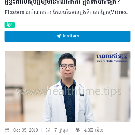
អ្វីខ្លះជាហេតុបង្កឲ្យមានកំណកកករ ក្នុងទឹកបាតភ្នែក?
Floaters ជាកំណកកករ ដែលកើតមានក្នុងទឹកបាតភ្នែក(Vitreous)។ ជាធម្មតា ទឹកបាតភ្នែក ជាសារធាតុរាវ ថ្លាគ្មានពណ៌ អន្ធិលៗដូចជែល ស្ថិតនៅផ្នែកខាងក្រោយភ្នែក។ សារធាតុរាវនេះមានប្រមាណជា ៨០%នៃគ្រាប់ភ្នែកទាំងមូល ហើយមានតួនាទីជួយការពារភ្នែក ព្រមទាំងរក្សាឲ្យបាននូវទ្រង់ទ្រាយគ្រាប់ភ្នែកផងដែរ។ មូលហេតុ និងកត្តាប្រឈម Floaters កើតឡើងដោយសារតែមានការប្រែប្រួលសភាពទឹកបាតភ្នែក បង្កើតបានជាសរសៃៗ ឬដុំកំណកបាំងនៅពីមុខរ៉េទីន ដែលអាចពាក់ព័់ន្ធនឹងកត្តាជាច្រើនដូចជា៖ • វ័យចំណាស់ ៖ ដោយសារនៅពេលអាយុ ច្រើន Vitreous នឹងប្រែរាវជាងមុនបណ្តាលឲ្យរបើកចេញពីស្រទាប់បាតភ្នែក (Posterior Vitreous Detachments) បង្កើតបានជាសរសៃៗ ឬដុំកំណកដែលអាចបាំងពន្លឺឆ្លងកាត់ភ្នែកបាន។ • ការរលាកផ្នែកខាងក្រោយនៃបាតភ្នែក ៖ នៅពេលជាលិកាភ្នែក ផ្នែកខាងក្រោយរលាកទឹកនៅក្នុងបាតភ្នែកប្រែក្លាយជាល្អក់កករ ឬស្រអាប់។ • ការហូរឈាមក្នុងភ្នែក ៖ ករណីនេះអាចកើតមានចំពោះអ្នកជំងឺទឹកនោមផ្អែម លើសឈាមស្ទះសរសៃឈាម និងរបួសជាដើម។ • ការប្រើប្រាស់ថ្នាំមួយចំនួន៖ ស៊ីលីកូន ឬថ្នាំមួយចំនួនទៀតអាចនៅសេសសល់ក្នុង Vitreous ក្រោយការចាក់បញ្ចូលអំឡុងពេលវះកាត់ បង្កើតបានជាពពុះដែលអាចជាស្រមោលបាំងពន្លឺចូលភ្នែកបាន។ • ការរហែកស្រទាប់បាតភ្នែក ៖ អាចបណ្តាលមកពីការកន្រ្តាក់ខ្លាំងពីទឹកបាតភ្នែក ដែលនាំឲ្យរហែកស្រទាប់រ៉េទីន ហើយបង្កើតជាកំណក ឬការហូរឈាម។ បន្ថែមពីនេះ Floaters ក៏អាចកើតមានចំពោះអ្នកជំងឺដែលធ្លាប់វះកាត់ភ្នែក អ្នកមានភ្នែកម៉្ញូប អ្នកជំងឺទឹកនោមផ្អែម អ្នកជំងឺរលាកបាតភ្នែក ករណីមានការប៉ះទង្គិចភ្នែក ឬគ្រោះថ្នាក់ទៅលើភ្នែកជាដើម។ រោគសញ្ញា ជាទូទៅ អ្នកជំងឺតែងមើលឃើញស្រមោលខ្មៅៗហោះចុះឡើងក្នុងភ្នែក ហើយកាន់តែច្បាស់ នៅពេលមើលទៅតំបន់ដែលមានផ្ទៃភ្លឺ ដូចជាផ្ទៃមេឃពណ៌ខៀវ ឬជញ្ជាំងពណ៌ស។ លើសពីនេះ ក៏មានសញ្ញារួមផ្សំផងដែរដូចជា ការមើលឃើញជាសញ្ញាផ្លេកបន្ទោរ ភ្លឹបភ្លែត (Flash of Light or Photopia) ។ ការកំណត់រោគវិនិច្ឆ័យ កាលណាមានបញ្ហានេះកើតឡើង គ្រូពេទ្យឯកទេសនឹងពិនិត្យភ្នែកដោយដាក់ថ្នាំពង្រីកប្រស្រីភ្នែក ដើម្បីឆ្លុះមើលបាតភ្នែក ហើយអាចនឹងឃើញជារង្វង់មូល កំណកសៗ ឬសរសៃ អណ្តែតក្នុងសារធាតុរាវបាតភ្នែក (Vitreous)។ សារធាតុទាំងអស់នេះហើយដែលចាំងស្រមោលទៅលើបាតភ្នែក ហើយបង្កើតបានជាស្រមោលខ្មៅដែលអ្នកជំងឺមើលឃើញ។ ការព្យាបាល Floaters មិនតម្រូវឲ្យមានការព្យាបាលនោះទេដោយហេតុថាវាមិនបានផ្តល់គ្រោះថ្នាក់ដល់គំហើញធ្ងន់ធ្ងរ ហើយយូរៗទៅ អ្នកជំងឺអាចនឹងសម្របជាមួយបញ្ហានេះដោយខ្លួនឯង។ ប៉ុន្តែករណីអ្នកជំងឺមានការប្រេះបាតភ្នែករហែកបាតភ្នែកនោះ គ្រូពេទ្យនឹងធ្វើការព្យាបាលដោយបាញ់កាំរស្មីឡាស៊ែរ។ គួរបញ្ជាក់ថា ប្រមាណជា៤០%នៃ Floaters ស្រួចស្រាវ អាចមាន Posterior Vitreous Detachment ហើយក្នុងនោះ៩%ផ្សេងទៀតអាចមានដល់រហែកបាតភ្នែក។ ម៉្យាង ប្រសិនមិនមានការព្យាបាលឲ្យបានត្រឹមត្រូវ និងទាន់ពេលវេលាទេនោះ អ្នកជំងឺ៥០% អាចប្រឈមនឹងការរបើកបាតភ្នែក។ វិធីសាស្រ្តការពារ • បរិភោគអាហារដែលមានសារធាតុចិញ្ចឹមគ្រប់គ្រាន់ដល់ភ្នែក ដូចជា បន្លែបៃតង ការ៉ុត និងសាច់ • ការពារភ្នែកពីពន្លឺខ្លាំង ដូចជាព្រះអាទិត្យ កុំព្យូទ័រ ទូរស័ព្ទ ឡាស៊ែរ ដោយពាក់វ៉ែនតា ការពារ ឬបន្ថយពន្លឺ • ចៀសវាងពីការប៉ះទង្គិច ឬគ្រោះថ្នាក់ទៅលើភ្នែក • ពិនិត្យភ្នែកជាប្រចាំ និងទទួលការព្យាបាលភ្នែកឲ្យបានត្រឹមត្រូវ • បង្ការកុំឲ្យកើតជំងឺទឹកនោមផ្អែម និងលើសឈាម ជាដើម។ ករណីមានបញ្ហាភ្នែក គួរប្រញាប់មកទទួលការពិនិត្យ និងព្យាបាលដោយគ្រូពេទ្យឯកទេសភ្នែកឲ្យបានត្រឹមត្រូវ និងទាន់ពេលវេលា ដើម្បីកាត់បន្ថយបញ្ហាធ្ងន់ធ្ងរដែលពិបាក ឬមិនអាចព្យាបាលបាន។ សម្រាប់ព័ត៌មានបន្ថែម សូមទំនាក់ទំនង គ្លីនិកភ្នែកអូឡាំពិក ០១៧ ៥៧៥៥៦៧ ឬ ០៧៨ ៣៧៩៧៩៨ អ៊ីម៉ែល៖ longchhour@yahoo.com បកស្រាយដោយ ៖ វេជ្ជបណ្ឌិត ឈួរ ឡុង ឯកទេសចក្ខុរោគ និងឯកទេសជាន់ខ្ពស់ជំងឺបាតភ្នែក មានតួនាទីជាអនុប្រធានផ្នែកចក្ខុរោគ នៃមន្ទីរពេទ្យមិត្តភាពខ្មែរ-សូវៀត និងជាប្រធានគ្លីនិកភ្នែកអូឡាំពិក ©2018 រក្សាសិទ្ធិគ្រប់យ៉ាង​ដោយ Healthtime Corporation ចំពោះគ្រប់អត្ថបទដោយគ្មានផ្នែកណាមួយត្រូវបោះពុម្ពផ្សាយចូលប្រព័ន្ធអ៊ីនធឺណែត ឧបករណ៍អេឡិចត្រូនិក អាត់ជាសំឡេង ឬថតចំលងគ្រប់រូបភាពដោយគ្មានការអនុញ្ញាតឡើយ
ភ្នែក
ចែករំលែក
|
|
Oct 05, 2018
7 ឆ្នាំមុន
4.3K មើល