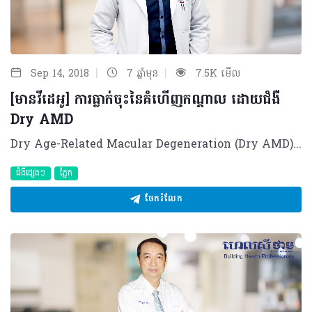
|
|
Sep 14, 2018
7 ឆ្នាំមុន
7.5K មើល
[មានវីដេអូ] ការធ្លាក់ចុះនៃគំហើញកណ្តាល ដោយជំងឺ
Dry AMD
Dry Age-Related Macular Degeneration (Dry AMD) ត្រូវបានសង្កេតឃើញថាមានការកើតឡើងចំពោះអ្នកដែលមានវ័យចាប់ពី ៦៥ឆ្នាំឡើង និងពិសេសចំពោះជនជាតិស្បែកស។ នៅប៉ុន្មានឆ្នាំចុងក្រោយនេះផងដែរ ករណីនៃជំងឺ Dry AMD ត្រូវបានដឹងថាមានការកើនឡើងជាលំដាប់ ចំពោះជនជាតិអាស៊ីដោយសារកត្តាជាច្រើន។ តើអ្វីជា Dry AMD? Dry Age-Related Macular Degeneration (Dry AMD) គឺជាការវិវឌ្ឍចុះខ្សោយនៃកោសិកាបាតភ្នែក បណ្តាលមកពីជរាភាព ដែលវាអាចធ្វើឲ្យមានការធ្លាក់ចុះនៃគំហើញកណ្តាលរបស់អ្នកជំងឺ។ មូលហេតុ និងកត្តាប្រឈម មូលហេតុពិតប្រាកដនៃជំងឺ Dry AMD នៅមិនទាន់ត្រូវបានដឹងច្បាស់នៅឡើយទេ ប៉ុន្តែជាក់ស្តែង កត្តាបរិស្ថាន និងសេនេទិច ត្រូវបានដឹងថាអាចបង្កើនហានិភ័យក្នុងការប្រឈមនឹងជំងឺនេះបាន។ ក្រៅពីនេះ អ្នកដែលមានហានិភ័យខ្ពស់ក្នុងការប្រឈមនឹងជំងឺ Dry AMD រួមមាន៖ - មនុស្សវ័យចំណាស់ ពិសេសចាប់ពី ៦៥ឆ្នាំឡើង - អ្នកមានជំងឺប្រចាំកាយដូចជា ជំងឺសរសៃឈាមបេះដូង លើសជាតិខ្លាញ់ជាដើម - អ្នកចូលចិត្តពិសាអាហារមានជាតិខ្លាញ់ច្រើន និងពិសេសអ្នកញៀនបារី - អ្នកមានប្រវត្តិគ្រួសារធ្លាប់កើតជំងឺនេះ - អ្នកមានមុខរបរ ឬការងារ ឬរស់នៅ មិនសូវសកម្ម ដូចជាឧស្សាហ៍អង្គុយនៅមួយកន្លែងមិនសូវបានធ្វើចលនា។ រោគសញ្ញាសម្គាល់ - ដំណាក់កាលដំបូង៖ អ្នកជំងឺអាចពុំមានផលប៉ះពាល់ណាមួយលើគំហើញឡើយ (ការមើលឃើញធម្មតា ឬបើសិនធ្លាក់ចុះអាចធ្លាក់ចុះក្នុងកម្រិតបន្តិចបន្តួច) ដែលជាហេតុធ្វើឲ្យអ្នកជំងឺមិនដឹងថាខ្លួនមានជំងឺនេះ។ - ដំណាក់កាលធ្ងន់ធ្ងរ៖ • ការមើលឃើញ ឬគំហើញកណ្តាលរបស់គាត់អាចធ្លាក់ចុះ មានន័យថារាល់ផ្ទៃរូបភាពដែលគាត់មើលអាចមានចំណុចពណ៌ខ្មៅនៅកណ្តាល ដែលធ្វើឲ្យគាត់បាត់បង់រូបភាពកណ្តាល • ការមើលឃើញអាចមិនស្មើសាច់ វៀច ប៉ោងឬកោង ជាពិសេសនៅពេលអ្នកជំងឺធ្វើដំណើរ • បន្ទាប់មក អាចមានការថយចុះក្នុងការមើលពណ៌ មានន័យថាពណ៌ដែលឃើញមិនដូចធម្មជាតិដោយអាចស្លេកជាងមុន ឬឈានដល់ការបាត់បង់ពណ៌ទាំងស្រុងតែម្តង • បន្ទាប់មកទៀត អ្នកជំងឺអាចមានផលលំបាកក្នុងការមើល នៅពេលផ្លាស់ទីពីកន្លែងងងឹតទៅកន្លែងភ្លឺ ឬ ពីភ្លឺមកងងឹត។ យន្តការនៃជំងឺ Dry AMD ស្រទាប់បាតភ្នែករេទីណា (Retina) មានកោសិកាមួយឈ្មោះ Bruch membrane ដែលស្ថិតនៅចន្លោះសរសៃឈាម និងកោសិកាសម្រាប់ចាប់ពណ៌ និងពន្លឺ។ ចំពោះអ្នកជំងឺ Dry AMD គេសង្កេតឃើញកោសិកា Bruch membrane មានភាពក្រាស់ជាងមុន និងមានភាពខ្សោយជាងមុនដែលបណ្តាលឲ្យពពួកប្រូតេអុីន និងលីពីត (ខ្លាញ់)អាចមកប្រមូលផ្តុំនៅត្រង់នោះ បង្កឲ្យមានភាពប៉ោង ឬហើម និងបង្កើតបានជា Drusen (កាកសំណល់ប្រូតេអ៊ីន និងលីពីតដែលកកនៅកោសិកាបាតភ្នែកត្រង់កន្លែងចាប់រូបភាព)។ ការធ្វើរោគវិនិច្ឆ័យត្រឹមត្រូវ ការធ្វើរោគវិនិច្ឆ័យ Dry AMD ផ្តោតសំខាន់លើការពិនិត្យសុខភាពបាតភ្នែក ដោយប្រើប្រាស់ថ្នាំបន្តក់ពង្រីកកូនក្រមុំភ្នែក ដើម្បីមើលបាតភ្នែកទាំងមូល និងជាពិសេសត្រង់ចំណុចចាប់រូបភាពកណ្តាលនៅលើបាតភ្នែក (Macula) ដែលរួមមាន៖ - ការស្កេន OCT ដើម្បីដឹងពីកម្រាស់នៃសរសៃបាតភ្នែក ៖ ប្រសិនលទ្ធផលបង្ហាញពីភាពហើម ឬក្រាស់ជាងធម្មតានៃសរសៃបាតភ្នែក អាចបញ្ជាក់បានថាជាជំងឺ Dry AMD ។ - បន្ទាប់មក គ្រូពេទ្យអាចប្រើបច្ចេកទេសមួយទៀតដោយការចាក់ថ្នាំដែលមានសារធាតុ Fluo-rescence សម្រាប់ថត Angiography ដើម្បីមើលឃើញកោសិកា និងរចនាសម្ព័ន្ធសរសៃឈាម(រកមើលការដុះសរសៃឈាមថ្មី ឬការហូរឈាមជាដើម) ។ ការព្យាបាលសមស្រប ការព្យាបាលជំងឺ Dry AMD ត្រូវធ្វើឡើងអាស្រ័យលើដំណាក់កាលនីមួយៗ៖ - ដំណាក់កាលដំបូង ៖ ការព្យាបាលអាចផ្តោតលើរបៀបរបបនៃការញ៉ាំចំណីអាហារ ដោយតម្រូវឲ្យអ្នកជំងឺបន្ថយការបរិភោគអាហារមានជាតិខ្លាញ់គ្រឿងស្រវឹង ពិសេសកាត់ផ្តាច់ការពិសាបារី និងអាចផ្តោតលើទម្លាប់រស់នៅបែបសកម្មផងដែរ។ - ដំណាក់កាលបន្ទាប់ ឬធម្យម ៖ ការព្យាបាលអាចផ្តោតលើការបន្ថែមអាហារបំប៉នដែលមានសារធាតុ Antioxidants ដូចជាពពួក Lutein ឬ Zeaxanthin ដោយវាអាចបន្ថយការវិវឌ្ឍនៃជំងឺទៅជាធ្ងន់ធ្ងរ និងត្រូវបន្តជំរុញការប្រកាន់របបអាហារត្រឹមត្រូវ ជាមួយទម្លាប់ក្នុងការរស់នៅបែបសកម្ម។ - ករណីមិនទទួលបានលទ្ធផលល្អ ក្រោយការប្រើប្រាស់មធ្យោបាយខាងលើ ឬអ្នកជំងឺថែមទាំងមានលេចឡើងនូវសរសៃឈាមថ្មី ឬការហូរឈាមនៅសរសៃបាតភ្នែក នោះការព្យាបាលនឹងផ្តោតលើការបញ្ឈប់ការហូរឈាម និងកាត់បន្ថយការដុះសរសៃឈាមដោយការប្រើកាំរស្មី ឬ ថ្នាំចាក់។ ផលវិបាកនៃអ្នកជំងឺ Dry AMD ចំពោះអ្នកជំងឺដែលមិនបានមកទទួលការពិនិត្យភ្នែកសោះ ឬមិនបានព្យាបាលត្រឹមត្រូវ អាចមានការវិវឌ្ឍឈានដល់ដំណាក់កាលធ្ងន់ធ្ងរទៅហើយ។ ករណីនេះអ្នកជំងឺអាចរងគ្រោះដោយផលវិបាកធ្ងន់ធ្ងរដូចជា ដុះសរសៃឈាម និងហូរឈាមបាតភ្នែក ដែលពិបាកក្នុងការព្យាបាល។ ម៉្យាងវិញទៀត អ្នកជំងឺអាចប្រឈមនឹងការបាត់បង់គំហើញកណ្តាលជារៀងរហូត បានន័យថារាល់រូបភាពដែលគាត់មើល នឹងឃើញមានចំណុចខ្មៅនៅកណ្តាល (តែសងខាងចំណុចខ្មៅអាចនៅមើលឃើញ)។ ការការពារចាំបាច់ - ចំពោះអ្នកមានវ័យចាប់ពី ៦០ឆ្នាំ គួរមកទទួលការពិនិត្យសុខភាពភ្នែកយ៉ាងហោចម្តងក្នុងមួយឆ្នាំ និងទទួលដំបូន្មានលើការពិនិត្យសុខភាពទូទៅក៏ដូចជាគ្រប់គ្រង និងព្យាបាលដោយវេជ្ជបណ្ឌិតឯកទេសផងដែរ ប្រសិនបើគាត់មានជំងឺផ្សេងទៀតដូចជា លើសឈាម ទឹកនោមផ្អែម លើសជាតិខ្លាញ់ជាដើម។ - ប្រសិនបើអ្នកជំងឺដែលត្រូវបានធ្វើរោគវិនិច្ឆ័យឃើញថាមានជំងឺ Dry AMD ហើយ ត្រូវចៀសវាងនូវកត្តាហានិភ័យដែលជំរុញការវិវឌ្ឍរបស់ជំងឺដូចជា កត្តាចំណីអាហារ ដែលត្រូវបន្ថយអាហារខ្លាញ់ បារី ស្រា និងកត្តារស់នៅ។ ក្រៅពីនេះ ត្រូវចៀសវាងភាពមិនសកម្ម ពិសេសត្រូវផ្តាច់បារី និងប្រសិនបើមានអាការៈប្រែប្រួលណាមួយលើគំហើញត្រូវមកជួបតាមដានជាមួយនឹងគ្រូពេទ្យជំនាញឲ្យបានឆាប់រហ័ស។ ជំងឺ Dry AMD អាចចាត់ទុកបានថាជាជំងឺថ្មីមួយទៀតដែលត្រូវបានរកឃើញកើនឡើងជាលំដាប់ចំពោះប្រជាជនអាស៊ី ក៏ដូចជាប្រជាជនកម្ពុជាផងដែរ ដោយសារកត្តាប្រែប្រួលនានារួមទាំងចំណីអាហារ ការរស់នៅ ជាមួយនឹងការកើនឡើងនូវជំងឺរ៉ាំរ៉ៃផ្សេងៗ (ការលើសជាតិខ្លាញ់ លើសសម្ពាធឈាម និងទឹកនោមផ្អែមជាដើម)។ ដូចនេះ រាល់អ្នកជំងឺដែលបានរកឃើញថាមានជំងឺ Dry AMDហើយ ក្រៅពីធ្វើការព្យាបាលលើជំងឺនេះផ្ទាល់ គាត់ក៏ត្រូវចាំបាច់ស្វែងរកការព្យាបាលលើជំងឺទូទៅរបស់ខ្លួនឲ្យបានប្រញាប់ផងដែរ ដើម្បីចៀសវាងនូវហានិភ័យធ្ងន់ធ្ងរទៅថ្ងៃក្រោយដែលពិបាកក្នុងការព្យាបាល។ ដោយឡែក វេជ្ជបណ្ឌិតរួមទាំងអ្នកវិជ្ជាជីវៈសុខាភិបាល ក៏គួរប្រាកដថាអ្នកជំងឺដែលមានជំងឺទូទៅត្រូវបានពន្យល់ និងណែនាំឲ្យទទួលការពិនិត្យសុខភាពបាតភ្នែកផងដែរ ប្រសិនបើគាត់មានរោគសញ្ញា ឬបញ្ហាភ្នែក ដោយសារមិនថាជំងឺទឹកនោមផ្អែម លើសជាតិខ្លាញ់ ឬលើសឈាមទេ សុទ្ធតែអាចបង្កហានិភ័យដល់សរីរាង្គដែលមានសរសៃឈាមផ្សេងទៀត។ បកស្រាយដោយ​៖​ វេជ្ជបណ្ឌិត អៀ រស្មី ឯកទេសចក្ខុរោគ នៅមន្ទីរពេទ្យមិត្តភាពខ្មែរ-សូវៀត និងគ្លីនិកឯកទេសភ្នែក ម៉េង រ័ត្ននីន ©2018 រក្សាសិទ្ធិគ្រប់យ៉ាង​ដោយ Healthtime Corporation ចំពោះគ្រប់អត្ថបទដោយគ្មានផ្នែកណាមួយត្រូវបោះពុម្ពផ្សាយចូល ប្រព័ន្ធអ៊ីនធឺណែតឧបករណ៍អេឡិចត្រូនិកអាត់ជាសំឡេងឬថតចំលងគ្រប់រូបភាពដោយគ្មានការអនុញ្ញាតឡើយ
ជំងឺផ្សេងៗ
ភ្នែក
ចែករំលែក