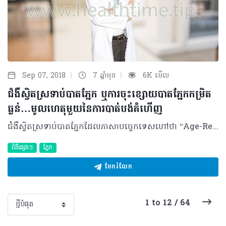
|
|
Sep 07, 2018
7 ឆ្នាំមុន
6K មើល
ជំងឺស្វិតស្រទាប់បាតភ្នែក ឬការចុះខ្សោយបាតភ្នែកកម្រិត
ធ្ងន់…មូលហេតុមួយនៃការបាត់់បង់គំហើញ
ជំងឺស្វិតស្រទាប់បាតភ្នែកដែលភាសាបច្ចេកទេសហៅថា “Age-Related Macular​ De​generation (AMD)” ត្រូវបានបែងចែកចេញជាពីរប្រភេទ រួមមានប្រភេទស្ងួត ឬDry AMD ដែលមានជ្រាបខ្លាញ់ និងមានសម្លាកតិចតួចនៅលើស្រទាប់បាតភ្នែក និងមួយប្រភេទទៀតគឺ “Wet AMD” មានជ្រាបឈាមចេញពីស្រទាប់បាតភ្នែក និងដុះសរសៃឈាមថ្មីស្រទាប់ក្រោម។ ជំងឺនេះត្រូវបានសង្កេតឃើញថាច្រើនកើតមានទៅលើមនុស្សចាស់ អំឡុងវ័យចាប់ពី៥០ឆ្នាំឡើងទៅ។ Wet Age-Related Macular Degene​ration (Wet AMD) គឺជាផ្នែកមួយនៃជំងឺស្វិតស្រទាប់បាតភ្នែក ឬការចុះខ្សោយបាតភ្នែក​កម្រិតធ្ងន់ ហៅកាត់ថា AMD ដែលជា​ប្រភេទជំងឺភ្នែករ៉ាំរ៉ៃ និងមានការវិវឌ្ឍយឺតៗទៅរកភាពចាស់ ឬស្វិតនៃស្រទាប់បាតភ្នែក (Macular) ដោយឃើញមានដុះសរសៃឈាមថ្មី និងមានជ្រាបឈាមចេញពីស្រទាប់នោះធ្វើឲ្យអ្នកជំងឺចុះខ្សោយគំហើញភ្លាមៗ ​ហើយមិនអាច​ជាសះមកសភាពដើមវិញឡើយ។ មូលហេតុ និងកត្តាប្រឈម អ្នកជំងឺស្វិតស្រទាប់បាតភ្នែក គឺទាក់ទងទៅនឹង​វ័យចាស់អាយុចាប់ពី៥០ឆ្នាំឡើងទៅ ជាពិសេស​អំឡុងអាយុ៧០ឆ្នាំ រួមជាមួយនឹងកត្តាបន្ទាប់បន្សំ​ដទៃទៀតដូចជា៖ • ប្រវត្តិគ្រួសារធ្លាប់មានជំងឺស្វិតស្រទាប់បាតភ្នែក • អ្នកដែលមានបញ្ហាភ្នែកដូចជាស្រវាំងជិត ឬ​ពាក្យសាមញ្ញហៅថា ម៉្ញូបមនុស្សចាស់ (Hypermetropia) • ជនជាតិស្បែកស ឬអ្នកដែលមានប្រស្រី​ភ្នែកពណ៌ខៀវ ឬប្រាក់ជួបប្រទះច្រើនជាងអ្នកដែលមានប្រស្រីភ្នែកខ្មៅ ឬត្នោត • អ្នកចូលចិត្តទទួលទានជាតិស្រវឹង និងជក់បារី • អ្នកមានជំងឺប្រចាំកាយដូចជា លើសសម្ពាធឈាម លើសជាតិខ្លាញ់ ស្ទះសរសៃឈាមបេះដូង ទឹកនោមផ្អែម និងស្រ្ដូក (Stroke) ជាដើម • អ្នកដែលលើសទម្ងន់ មិនសូវហាត់ប្រាណ • កង្វះអាហារូបត្ថម្ភ អ្នកដែលប្រើថ្នាំ បេតាប្លុកឃើរ រយៈពេលវែង • អ្នកជំងឺវះកាត់ភ្នែក និងភ្នែកឡើងបាយ • អ្នកប្រឈមទៅនឹងកាំពន្លឺ ជាពិសេសពន្លឺ ព្រះអាទិត្យ • កើតមានទៅលើស្ត្រី (២/៣) ច្រើនជាង បុរស (១/៣) • អ្នកជំងឺកើតលើភ្នែកម្ខាងពីមុនមក (ដែល ជាទូទៅវាច្រើនកើតទៅលើភ្នែកទាំងសងខាង)។ ដោយសារតែមាននូវកត្តាប្រឈមខាងលើទើបបណ្ដាលឲ្យស្រទាប់បាតភ្នែក និងសរសៃឈាមតូចៗ (Choriocapillary) នៃស្រទាប់នោះ មានការខូចខាត ឬស្ទះ ធ្វើឲ្យមានការជ្រាបឈាម និងខ្លាញ់ដែលបណ្ដាលឲ្យស្រទាប់កណ្ដាលនៃបាតភ្នែកត្រង់កន្លែងចាប់ពណ៌ (Mucular) ឡើងហើម និងមានឈាមចេញមកក្រៅ។ រោគសញ្ញានៃ Wet AMD ជាទូទៅ អ្នកជំងឺមានការវិវឌ្ឍពី Dry AMD ទៅជា Wet AMD ដោយមានអាការៈស្រវាំងខ្លាំងភ្លាមៗ ចំកណ្ដាលតែម្ដង និងអាចមើលឃើញរូបភាពវៀច ឬស្រមោលខ្មៅ។ ក្រៅពីសញ្ញាខាងលើ​ ការពិនិត្យរបស់អ្នកឯកទេសបានបង្ហាញពីការជ្រាបឈាម និងការដុះសរសៃឈាមថ្មីៗ នៅនឹងស្រទាប់រេទីន ឬស្រទាប់ខាងក្រោមបាតភ្នែក ដែល នាំឲ្យបាំងកាំពន្លឺ ជាហេតុធ្វើឲ្យស្រវាំង។ ការកំណត់រោគវិនិច្ឆ័យ កាលណាមានការស្រវាំងភ្នែកទាំងសងខាង ឬតែម្ខាងក្នុងវ័យចាស់ អ្នកជំងឺត្រូវតែប្រញាប់ធ្វើការ​ពិនិត្យភ្នែកជាមួយនឹងអ្នកឯកទេស ដែលការពិនិត្យរួមមាន៖ • ការវាស់គំហើញ • ការវាស់សម្ពាធក្នុងភ្នែក • ការវាស់រូបភាពតាមរយៈ Amsler grid • ការពិនិត្យបាតភ្នែកដោយពង្រីកប្រស្រីភ្នែកដែលក្នុង Wet AMD អាចឃើញមានហើម និងជ្រាបឈាមនៅបាតភ្នែក • លើសពីនេះ គ្រូពេទ្យអាចធ្វើការចាក់ថ្នាំចូល​ទៅក្នុងសរសៃឈាមដើម្បីថតបាតភ្នែក និងដឹងច្បាស់ពីទំហំនៃការខូចខាតរបស់បាតភ្នែក​​ (Fundus Fluorescein Angiography (FFA) • ការស្កេនស្រទាប់បាតភ្នែក (OCT & ICG)។ ការព្យាបាល និងផលវិបាក ជំងឺស្វិតស្រទាប់បាតភ្នែកប្រភេទ Wet AMD ត្រូវធ្វើការព្យាបាលជាចាំបាច់តាម៣របៀប រួមមាន៖ • ព្យាបាលដោយប្រើឡាស៊ែរ៖ មានឥទ្ធិពល ទៅភ្ជិតសរសៃឈាមដែលមានជ្រាបឈាម និងកាត់បន្ថយសរសៃឈាមដុះថ្មី • ព្យាបាលដោយចាក់ថ្នាំ៖ ការប្រើប្រភេទថ្នាំ Anti-Vascular Endothelial Growth Factor (Anti-VEGF) ចាក់ទៅក្នុងភ្នែក ដើម្បីកាត់បន្ថយនូវការដុះលូតលាស់នៃសរសៃឈាមថ្មីៗ ដែលងាយដាច់ និងជ្រាបឈាម • ការវះកាត់៖ ធ្វើឡើងក្នុងករណីមានសរសៃឈាមដុះថ្មីច្រើន ដែលត្រូវព្យាបាលរួមជាមួយការបាញ់ឡាស៊ែរ (PDT)។ ការបាត់បង់គំហើញមិនអាចស្រោចស្រង់បានដោយសារ Wet AMD នឹងកើនឡើងរហូត ទៅដល់៨៨% ប្រសិនបើអ្នកជំងឺមិនបានទទួលការព្យាបាលទាន់ពេលវេលា។ វិធីសាស្រ្តក្នុងការការពារ យើងអាចបញ្ចៀសខ្លួនពីជំងឺស្វិតស្រទាប់បាតភ្នែកបាន ដោយកាត់បន្ថយនូវកត្តាប្រឈមមួយចំនួនដែលយើងអាចធ្វើទៅបានតួយ៉ាង កាត់បន្ថយ ការទទួលទានអាហារប្រភេទខ្លាញ់ បញ្ឈប់ការ សេពគ្រឿងស្រវឹង ផ្តាច់បារី និងថែរក្សាសុខភាពមិនឲ្យមានជំងឺរ៉ាំរ៉ៃ ឬជំងឺប្រចាំកាយជាដើម។ អាយុកាន់តែច្រើន តែងតែជួបប្រទះនូវបញ្ហាភ្នែកជាញឹកញាប់ ដូច្នេះ ចំពោះអ្នកដែលមានអាយុចាប់ ពី៥០ឆ្នាំឡើងទៅ គួរទៅពិនិត្យភ្នែករៀងរាល់មួយឆ្នាំម្ដង ដើម្បីតាមដានសុខភាព ភ្នែក។ ទោះបីមានការស្រវាំងតិចតួចក្ដី ត្រូវតែទៅទទួលការពិនិត្យ និងព្យាបាលពីអ្នកឯកទេសចក្ខុរោគឲ្យបានត្រឹមត្រូវ ដើម្បីអាចជួយសង្គ្រោះពីការបាត់បង់គំហើញទាន់ពេលវេលា។ សម្រាប់ព័ត៌មានបន្ថែមសូមទំនាក់ទំនង លេខទូរស័ព្ទ៖ ០១២ ៩២២ ៩៤២ អ៊ីម៉ែល៖ amarinmarmd@gmail.com បកស្រាយដោយ​៖ សាស្ត្រាចារ្យ វេជ្ជបណ្ឌិត ម៉ារ អមរិន្ទ ឯកទេសចក្ខុរោគ មានតួនាទីជាអនុប្រធានការិយាល័យបច្ចេកទេស និងជាប្រធានផ្នែកចក្ខុរោគ នៃមន្ទីរពេទ្យព្រះអង្គឌួង ©2018 រក្សាសិទ្ធិគ្រប់យ៉ាង​ដោយ Healthtime Corporation ចំពោះគ្រប់អត្ថបទដោយគ្មានផ្នែកណាមួយត្រូវបោះពុម្ពផ្សាយចូល ប្រព័ន្ធអ៊ីនធឺណែតឧបករណ៍អេឡិចត្រូនិកអាត់ជាសំឡេងឬថតចំលងគ្រប់រូបភាពដោយគ្មានការអនុញ្ញាតឡើយ
ជំងឺផ្សេងៗ
ភ្នែក
ចែករំលែក
1 to 12 / 64