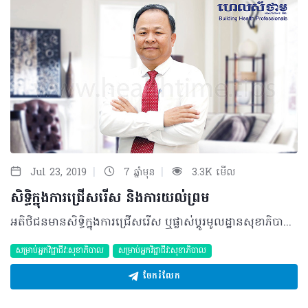
|
|
Jul 23, 2019
7 ឆ្នាំមុន
3.3K មើល
សិទ្ធិក្នុងការជ្រើសរើស និងការយល់ព្រម
អតិថិជនមានសិទ្ធិក្នុងការជ្រើសរើស ឬផ្លាស់ប្តូរមូលដ្ឋានសុខាភិបាលគ្រូពេទ្យព្យាបាល ឬអ្នកផ្តល់សេវាដទៃទៀត។ សម្រាប់អតិថិជនដែលជាស្រ្តីភេទមានសិទ្ធិជ្រើសរើសអ្នកផ្តល់សេវាដែលជាស្រ្តីដូចគ្នាបានក្នុងកាលៈទេសៈសមស្រប។ ដោយឡែកអតិថិជនក៏មានសិទ្ធិមិនព្រមទទួល ឬផ្អាកការព្យាបាល និងអន្តរាគមន៍វេជ្ជសាស្ត្រនានា។ តើការអនុវត្តចំពោះសិទ្ធិក្នុងការជ្រើសរើស និងការយល់ព្រមមានអ្វីខ្លះ? • អ្នកផ្តល់សេវាត្រូវផ្តល់ព័ត៌មានពីការជ្រើសរើសការថែទាំព្យាបាល និងព័ត៌មានស្តីពីគុណសម្បត្តិ និងគុណវិបត្តិនូវរាល់ការថែទាំព្យាបាល ឬអន្តរាគមន៍ដល់អតិថិជនឲ្យបានអស់លទ្ធភាព និងផ្តល់អនុសាសន៍អំពីជម្រើសដែលល្អជាងគេ។ • អ្នកផ្តល់សេវាត្រូវធានាថាព័ត៌មានដែលបានប្រាស្រ័យទាក់ទងគ្នា គឺប្រើពាក្យសម្តីសាមញ្ញៗដែលងាយយល់ និងស្តាប់បាន។ • អ្នកផ្តល់សេវាត្រូវផ្តល់សេវាសុខាភិបាលឲ្យបានត្រឹមត្រូវទៅតាមតម្រូវការរបស់អតិថិជន និងស្តង់ដារជាតិ។ • ត្រូវពន្យល់ឲ្យបានច្បាស់លាស់ដល់អតិថិជនអំពីផលវិបាកដែលអាចកើតមាននៅពេលដែលគេបដិសេធ ឬបញ្ឈប់នូវការធ្វើអន្តរាគមន៍។ • អ្នកផ្តល់សេវាត្រូវពន្យល់ឲ្យបានច្បាស់លាស់ដល់អតិថិជនអំពីផលវិបាកដែលអាចកើតមាននៅពេលគេបដិសេធ ឬបញ្ឈប់នូវការធ្វើអន្តរាគមន៍។ • ប្រសិនបើអតិថិជន ឬអ្នកតំណាងរបស់គាត់នៅតែសម្រេចចិត្តបដិសេធ ឬបញ្ឈប់នោះអ្នកផ្តល់សេវាសុខភាពត្រូវស្នើសុំឲ្យមានការយល់ព្រមពីអតិថិជន ឬអ្នកតំណាងដោយសរសេរជាលាយល័ក្ខអក្សរ។ • ប្រសិនបើអតិថិជន ឬអ្នកតំណាងរបស់គាត់បដិសេធផ្តល់ការយល់ព្រមហើយអ្នកផ្តល់សេវាសុខភាព ឬគ្រូពេទ្យយល់ឃើញថាកិច្ចអន្តរាគមន៍មួយត្រូវតែធ្វើដើម្បីផលប្រយោជន៍ដល់អាយុជីវិតអតិថិជនការសម្រេចចិត្តនោះត្រូវបញ្ជូនទៅគណៈកម្មការគ្រប់គ្រងមន្ទីរពេទ្យ ឬមណ្ឌលសុខភាព។ • ការយល់ព្រមពីអតិថិជនគឺជាការចាំបាច់ចំពោះរាល់ការរក្សាទុក ឬប្រើប្រាស់សារធាតុទាំងឡាយរបស់អតិថិជនទោះក្នុងការធ្វើរោគវិនិច្ឆ័យធម្មតាការព្យាបាល និងការថែទាំក្តី។ ក្នុងករណីចាំបាច់ខ្លះទាមទារឲ្យមានការយល់ព្រមជាលាយល័ក្ខអក្សរពីអតិថិជន។ • ការយល់ព្រមពីអតិថិជនដោយបានការពន្យល់ច្បាស់លាស់គឺជាការចាំបាច់សម្រាប់ឲ្យគាត់ចូលរួមនៅពេលបង្រៀនមុខវិជ្ជាគ្លីនិក។ អ្នកផ្តល់សេវាជានិច្ចកាលត្រូវតែស្នើសុំការយល់ព្រមពីអតិថិជន ឬអ្នកតំណាងរបស់គាត់មុននឹងធ្វើការបង្រៀនមុខវិជ្ជាគ្លីនិកដែលមានការចូលរួមពីអតិថិជន។ • ការយល់ព្រមពីអតិថិជនដោយបានពន្យល់ច្បាស់លាស់ គឺជាការចំាបាច់សម្រាប់ឲ្យចូលរួមក្នុងការស្រាវជ្រាវវិទ្យាសាស្រ្ត។ • រាល់វិធីស្រាវជ្រាវទាំងអស់ត្រូវដាក់ជូនឲ្យគណៈកម្មការក្រមសីលធម៌ ដើម្បីធ្វើការពិនិត្យការស្រាវជ្រាវមិនត្រូវអនុវត្តទៅលើអតិថិជនទាំងឡាយណាដែលគេមិនអាចមានលទ្ធភាពបញ្ចេញឆន្ទៈឲ្យធ្វើនោះទេបុគ្គលិកណាដែលមានការយល់ព្រមពីតំណាងស្របច្បាប់ ហើយការស្រាវវជ្រាវនោះសោតនឹងអាចមានប្រយោជន៍សម្រាប់អតិថិជនផង និងសាធារណជនផង។ តើការទទួលខុសត្រូវចំពោះសិទ្ធិក្នុងការជ្រើសរើស និងការយល់ព្រមមានអ្វីខ្លះ? • អតិថិជន ឬអ្នកតំណាងរបស់គាត់ទទួលខុសត្រូវនូវរាល់ផលវិបាកទាំងឡាយដែលកើតមានឡើងមកពីការសម្រេចចិត្តរបស់គាត់ ជាពិសេសនៅពេលសម្រេចចិត្តមិនធ្វើតាមអនុសាសន៍របស់អ្នកផ្តល់សេវាសុខភាព។ • អតិថិជនត្រូវតែស្គាល់ច្បាស់ពីសិទ្ធិទាំងនោះ។ គាត់អាចស្វែងរកសមាជិកគណៈកម្មការគ្រប់គ្រងមណ្ឌលសុខភាព ឬគណៈកម្មការគ្រប់គ្រងមន្ទីរពេទ្យបង្អែកដែលបានទទួលការណែនាំដើម្បីធ្វើការបញ្ជាក់បំភ្លឺ និងធ្វើអន្តរាគមន៍នៅពេលមិនច្បាស់ឬមានបញ្ហា។ បកស្រាយដោយ៖ វេជ្ជបណ្ឌិត ឡាក់ ឡេង ឯកទេសសុខភាពសាធារណៈ អនុប្រធានមជ្ឈមណ្ឌលជាតិ លើកកម្ពស់សុខភាព ©2019 រក្សាសិទ្ធិគ្រប់យ៉ាង​ដោយ Healthtime Corporation ចំពោះគ្រប់អត្ថបទដោយគ្មានផ្នែកណាមួយត្រូវបោះពុម្ពផ្សាយចូលប្រព័ន្ធអុីនធឺណែតឧបករណ៍អេឡិចត្រូនិកអាត់ជាសំឡេងឬថតចំលងគ្រប់រូបភាពដោយគ្មានការអនុញ្ញាតឡើយ
សម្រាប់អ្នកវិជ្ជាជីវៈសុខាភិបាល
សម្រាប់អ្នកវិជ្ជាជីវៈសុខាភិបាល
ចែករំលែក