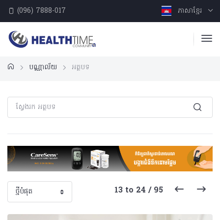
(096) 7888-017
ភាសាខ្មែរ
បណ្ណាល័យ
អត្ថបទ
13 to 24 / 95