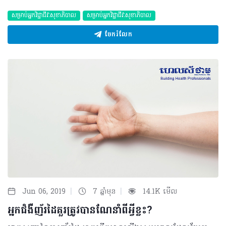
សម្រាប់អ្នកវិជ្ជាជីវៈសុខាភិបាល
សម្រាប់អ្នកវិជ្ជាជីវៈសុខាភិបាល
ចែករំលែក
|
|
Jun 06, 2019
7 ឆ្នាំមុន
14.1K មើល
អ្នកជំងឺញ័រដៃគួរត្រូវបានណែនាំពីអ្វីខ្លះ?