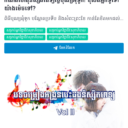
កំណត់ហេតុនិស្សិតពេទ្យថ្ងៃបុណ្យអំុទូក! ខុសពីអ្នកទូទៅ
យ៉ាងម៉េចទៅ?
ពិធីបុណ្យអុំទូក បណ្តែតប្រទីប និងសំពះព្រះខែ កាន់តែខិតមកដល់ហើយ តើអ្នកទាំងអស់គ្នាបានរៀបគម្រោងទៅដើរកំសាន្តជាមួយគ្រួសារ មិត្តភក្តិ​ ឬមនុស្សជាទីស្រឡាញ់ហើយឬនៅ? ជាធម្មតា ទាំងយើងទាំងគេ​ តែងជួយម៉ាក់ប៉ារៀបចំចម្អិនម្ហូបនៅផ្ទះទុក ព្រោះតម្លៃម្ហូបអាហារអំឡុងពេលបុណ្យទានតែងតែឡើងថ្លៃខ្ពស់ តាមមាត់អ្នកលក់មួយចំនួន បើទោះបីជាមានការហាមឃាត់ក៏ដោយ។យ៉ាងណាមិញអ្នកដែលមានលទ្ធភាពក៏ទៅញំុាក្រៅ​តាមហាង ឬរមណីយដ្ឋាននានា។ ចំណែកខ្ញំវិញទៅញាំក្រៅដែរព្រោះថាខ្ជិលលាងចាន និងលើកមុនញំុាហើយ អត់បានលាងទុកត្រាំចោលឡើងកន្លះខែ [សង្ឃឹមថាអ្នកទាំងអស់គ្នាមិនខ្ចិលដូចខ្ញំុទេណា៎!]។ ចុះអ្នកដែលមិនមានគម្រោងដើរលេងវិញ យ៉ាងមិចហើយ? មានតែជម្រើសគេងផ្ទះស្អាតមែនអត់?បុណ្យខាងមុខនេះបូកបន្ថែមថ្ងៃសៅរិ៍និងអាទិត្យ ឈប់សរុបគឺប្រាំថ្ងៃឯណោះ ប៉ុន្តែអាណិតណាស់ចំពោះនិស្សិតដែលត្រូវនៅផ្ទះធ្វើបញ្ចប់កិច្ចការគ្រូដាក់អោយ និងជាពិសេសនិស្សិតពេទ្យដែលគេចាត់តាំងអោយទៅយាមនៅពេទ្យ នៅពេលអ្នកផ្សេងគេទៅដើរលេងសប្បាយអស់។ កុំតូចចិត្តអី និស្សិតពេទ្យដែលចូលចិត្តមើលរឿងភាគអាចមើល The Good Doctor, Gray's Anatomy, Chicago Med ជាដើម ដើម្បីកំដរអារម្មណ៍ពេលកំពុងយាមនៅពេទ្យបាន ហើយជាមួយគ្នានេះក៏អាចរៀននិងយល់ពីស្ថានភាពជាក់ស្តែង ថែមទាំងស្គាល់ពីជំងឺដែលកើតឡើងថ្មីៗក្នុងមន្ទីរពេទ្យតាមរយៈសាច់រឿងដែលជាប្រភេទរឿងបែបវិនាដកម្មលាយឡំជាមួយចំណេះដឹងផ្នែកវិទ្យាសាស្ត្រ-វេជ្ជសាស្ត្រផងដែរ ដែលអាចជាប្រយោជន៍ សម្រាប់ធ្វើ clinical case study និង assignment គ្រូដាក់អោយធ្វើជាដើម។ និស្សិតដែលគ្មាន assignment ត្រូវធ្វើហើយអផ្សុកចង់ធ្វើដំណើរជិតតែមិនចង់ប្រើប្រាស់យានជំនិះផ្ទាល់ខ្លួនអាចជិះកង់បីឥណ្ឌាបានដែលមានការបញ្ចុះតម្លៃរហូតដល់ 50% ពិសេសសម្រាប់ថ្ងៃបុណ្យអុំទូកទាំងបីថ្ងៃតែម្តង។ បើចង់មើលកុននៅផ្សារទំនើបក៏មានការផ្តល់ជូនពិសេសក្នុងពេលបុណ្យជាតិយើងនេះដែរ។ នៅក្នុងក្រុងស្ងាត់អញ្ចឹង និស្សិតដែលមានassignment ត្រូវបញ្ចប់ប្រាកដជាសប្បាយចិត្តហើយព្រោះគ្មានអ្នករំខាន។ យ៉ាងណាមិញ តើមានដឹងទេថាគេនឹងចែកស្រោមអនាម័យមិនគិតថ្លៃក្នុងថ្ងៃបុណ្យអុំទូក? ពីមុនខ្ញុំឆ្ងល់ថាហេតុអ្វីគែចែកចំថ្ងៃបុណ្យនេះ ឥឡូវដឹងហើយគឺអាកាសធាតុប៉ុន្មានថ្ងៃនេះរាងត្រជាក់គេចែកទុកការពារភ្លៀងពេលព្រឹក រសៀលនិងយប់។ គោលបំណងគឺអោយយើងមានការប្រុងប្រយ័ត្ន ដូចឃ្លាមួយថា «ការពារប្រសើរជាងព្យាបាល»។ ជាចុងក្រោយសូមជូនពរអ្នកទាំងអស់គ្នាធ្វើដំណើរអោយមានសុវត្ថិភាព និងកុំភ្លេចពាក់មួកការពារចំពោះអ្នកជិះម៉ូតូ ហើយសូមដើរលេងអោយសប្បាយនាថ្ងៃបុណ្យជាតិខាងមុខនេះ។
សម្រាប់អ្នកវិជ្ជាជីវៈសុខាភិបាល
សម្រាប់អ្នកវិជ្ជាជីវៈសុខាភិបាល
សម្រាប់អ្នកវិជ្ជាជីវៈសុខាភិបាល
សម្រាប់អ្នកវិជ្ជាជីវៈសុខាភិបាល
ចែករំលែក