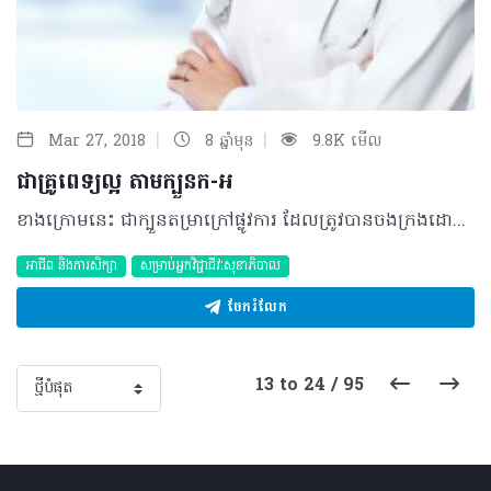
|
|
Mar 27, 2018
8 ឆ្នាំមុន
9.8K មើល
ជាគ្រូពេទ្យល្អ តាមក្បួនក-អ
ខាងក្រោមនេះ ជាក្បួនតម្រាក្រៅផ្លូវការ ដែលត្រូវបានចងក្រងដោយលោកគ្រូពេទ្យម្នាក់នេះ ជាមួយនឹងមិត្តរួមវិជ្ជាជីវៈមួយរូប... បើមានអ្វីខុសឆ្គង សូមធ្វើការណែនាំផង... រួមគ្នា បំពេញកាតព្វកិច្ចក្នុងវិជ្ជាជីវៈសុខាភិបាលជូនប្រជាពលរដ្ឋ ជាពិសេសអ្នកជំងឺប្រកបដោយប្រសិទ្ធភាព!!! ក- កុំឲ្យតម្លៃលើអ្វីផ្សេងច្រើនជាងភាពប្រសើរនៃសុខភាពអ្នកជំងឺ ខ- ខុសអ្វី ខុសបានតែហាមខុសក្បួនព្យាបាល គ- គោរពក្រមសីលធម៌វិជ្ជាជីវៈជាគ្រូពេទ្យ ឃ- ឃ្មាតខ្មីសិក្សាបន្ថែមទាំងចំណេះដឹង និងចំណេះធ្វើ ង- ងូតទឹក រក្សាអនាម័យខ្លួនឲ្យបានស្អាតបាតជានិច្ច ច- ចង់ចេះ ចង់ដឹង ចង់ជួយ ចង់ឃើញស្នាមញញឹមអ្នកជំងឺ ឆ- ឆ្លើយតបនឹងសំណួររបស់អ្នកជំងឺឲ្យបានសមរម្យ ជ- ជួួយសង្គ្រោះ និងព្យាបាលអ្នកជំងឺដោយគុណធម៌ ឈ- ឈឺជាម្តេចក្តី ពេទ្យទាំងប្រុសស្រី ត្រូវតែរឹងមាំ ញ- ញញឹមរក្សាជំហរ ទោះបីជានឿយហត់យ៉ាងណា ដ- ដរាបណាជំងឺនៅមានសង្ឃឹម ត្រូវព្យាយាមដល់ទីបំផុត ឋ- ឋានៈត្រឹមជាមនុស្សធម្មតាដែលដណ្តើមអ្នកជំងឺចេញពីយមរាជ ឌ- (អត់មានទេ...) ឍ- (អត់មានទេ…) ណ- ណែនាំអ្នកជំងឺពីក្បួនថែទាំសុខភាព ត- តែងតែពន្យល់ពីសភាពជំងឺ និងការព្យាបាលទៅកាន់អ្នកជំងឺ និងក្រុមគ្រួសារ ថ- ថែទាំអ្នកជំងឺដោយយកចិត្តទុកដាក់ ទ- ទោះជាមានរឿងអ្វីកើតឡើង ត្រូវឈរលើឆន្ទៈជាគ្រូពេទ្យជានិច្ច ធ- ធ្វើជាគំរូល្អដល់អ្នកជំនាន់ក្រោយ ន- នាំមកនូវក្តីសង្ឃឹម ស្នាមញញឹម សុខភាពរឹងមាំ និង សុខុមាលភាពជូនដល់អ្នកជំងឺ ប- បង្កើតទំនុកចិត្តរវាងអ្នកជំងឺ និងគ្រូពេទ្យ ផ- ផ្តល់ឱកាសដល់អ្នកជំងឺក្នុងការសួរសំណួរ ព- ព្យាបាលអ្នកជំងឺដោយគ្មានការរើសអើង ភ- ភ្លេចអ្វី ភ្លេចបាន តែហាមភ្លេចស្តេតូ ម- មិនទុកអ្នកជំងឺឲ្យនៅឈឺចាប់ យ- យកចិត្ត(អារម្មណ៍)អ្នកជំងឺដាក់ក្នុងចិត្ត(អារម្មណ៍)ខ្លួនឯង រ- រក្សាស្មារតីឲ្យបានរឹងមាំគ្រប់កាលៈទេសៈ ល- លំៗយកតែលុយមិនមែនជាគ្រូពេទ្យល្អទេ វ- វិនិច្ឆ័យជំងឺឲ្យបានល្អិតល្អន់ ស- សរសេរអក្សរមិនស្អាតក៏មិនអីដែរ តែឲ្យតែមើលយល់ ហ- ហ្វឹកហាត់ពង្រឹងជំនាញរបស់ខ្លួន ឡ- ឡិកឡក់ ឡេះឡោះ មិនមានក្នុងវចនានុក្រមរបស់គ្រូពេទ្យឡើយ អ- អនុវត្តតាមជំនាញដែលខ្លួនចេះ ©2018 រក្សាសិទ្ធិគ្រប់យ៉ាង​ដោយ Healthtime Corporation ចំពោះគ្រប់អត្ថបទដោយគ្មានផ្នែកណាមួយត្រូវបោះពុម្ពផ្សាយចូល ប្រព័ន្ធអ៊ីនធឺណែតឧបករណ៍អេឡិចត្រូនិកអាត់ជាសំឡេងឬថតចំលងគ្រប់រូបភាពដោយគ្មានការអនុញ្ញាតឡើយ
អាជីព និងការសិក្សា
សម្រាប់អ្នកវិជ្ជាជីវៈសុខាភិបាល
ចែករំលែក
13 to 24 / 95