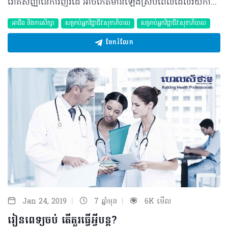
រោគសញ្ញានៃការញ័រដៃ អាចកើតមានឡើងស្របពេលដែលវ័យកាន់តែចាស់មិនមានមូលហេតុច្បាស់លាស់ ហើយអាចជាជំងឺមិនធ្ងន់ធ្ងរ។ យ៉ាងណាមិញ ក៏មានការបង្ហាញពីវត្តមាននៃជំងឺខ្សោយការចងចាំ ឬParkinson និងលក្ខខណ្ឌជំងឺកម្រដទៃទៀតនៅពីក្រោយអាការៈញ័រដៃនោះផងដែរ។ អ្វីគួរដឹង? - ក្នុងករណីភាគច្រើន ការញ័រដៃ អាចបង្កឡើងពីមូលហេតុមិនជាក់លាក់ និងហាក់លេចចេញឡើងនៅពេលអាយុកាន់តែច្រើនដែលអាចសម្គាល់បានក្នុងលក្ខខណ្ឌ៖ • ប្រវត្តិគ្រួសារ៖ ហ្សែនអាចចូលរួមចំណែកក្នុងកម្រិត ៥០% នៃរោគសញ្ញាញ័រដៃ ប្រសិនអ្នកមានសមាជិកគ្រួសារដែលធ្លាប់មានបញ្ហានេះពីមុនមក • កត្តាអាកប្បកិរិយា៖ នៅពេលរាងកាយកំពុងជំនះជាមួយភាពតឹងតែងអ្វីម៉្យាង ការញ័រដៃនឹងអាចលេចមានឡើង ដោយអាចសង្កេតតាមរយៈឲ្យអ្នកជំងឺកាន់កែវទឹក។ ក្នុងករណីនេះ អាការៈផ្សេងទៀតក៏អាចភ្ជាប់មកជាមួយផងដែរ ដោយចាប់ផ្តើមពីផ្នែកក្បាល ការប្រែប្រួលចលនា ឬសំឡេងញ័រជាដើម • អាការៈញ័រ អាចបាត់ទៅវិញរយៈពេល ២ ទៅ៣ម៉ោង បន្ទាប់ពីបានទទួលទានសារជាតិអាល់កុល។ - ក្នុងករណីរោគសញ្ញាទាក់ទងនឹងជំងឺខ្សោយការចងចាំ (Parkinson) អាការៈញ័រ អាចកើតឡើងមិនជាប់លាប់ ដោយចាប់ផ្តើមដំបូងចំពោះដៃម្ខាងនិងប្រែប្រួលដោយភ្ជាប់ជាមួយរោគសញ្ញាស្ពឹក និងកាយវិការយឺតដែលអាចជាសញ្ញាសម្រាប់ការធ្វើរោគវិនិច្ឆ័យដំណាក់កាលដំបូង។ - ករណីអាការៈញ័រដៃ ដែលមានភាពមិនប្រក្រតីបណ្តាលមកពីការប៉ះពាល់លើផ្នែកណាមួយនៃខួរក្បាល (ខួរតូច) អាចស្ដែងចេញ៖ • ការញ័រដៃ បង្កមកពីភាពមិនប្រក្រតីនៃមុខងារបញ្ជាចលនារបស់ខួរក្បាលដែលអាចសង្កេតឃើញដៃរបស់អ្នកជំងឺមានភាពញ័រនៅពេលកាន់កែវញ៉ាំទឹក • ភាគច្រើន ភាពប្រែប្រួលនេះអាចកើតមានឡើងក្រោយពីមានការប៉ះទង្គិចលលាដ៍ក្បាល និងមានដុំសាច់ក្នុងខួរក្បាលជាដើម។ អ្វីគួរធ្វើ? ការដោះស្រាយអាការៈញ័រដៃ អាចមានភាពប្រែប្រួលទៅតាមមូលហេតុនៃស្ថានភាពជំងឺតួយ៉ាង៖ - ចំពោះមូលហេតុមិនជាក់លាក់នៃអាការៈញ័រដៃអាចសម្រួលបានតាមការប្រើប្រាស់ឱសថពពួកបញ្ចុះសម្ពាធឈាម Bêtabloquants មានឈ្មោះដូចជា Propranolol (Avlocardyl) ឬ Nadolol (Cargard)។ យ៉ាងណាមិញ ការជ្រើសរើសឱសថណាមួយទាមទារការអនុញ្ញាតពីវេជ្ជបណ្ឌិតជំនាញ - ចំពោះអ្នកជំងឺខ្សោយការចងចាំ (Parkinson) ត្រូវព្យាបាលជាមួយឱសថ Levodopa និងភ្ជាប់ជាមួយក្រុមឱសថ Inhibiteur de la decarboxylase périphérique (Modapar, Sinemet)។ ត្រូវចាំថា រាល់ការធ្វើរោគវិនិច្ឆ័យនៃវិបត្តិខ្សោយការចងចាំត្រូវធ្វើឡើងជាមួយវេជ្ជបណ្ឌិត ឬវេជ្ជបណ្ឌិតឯកទេសផ្នែកប្រព័ន្ធសរសៃប្រសាទ - អាការៈញ័រដៃ បណ្តាលមកពីការខូចខាតសរីរាង្គខួរក្បាល ត្រូវប្រញាប់បញ្ជូនអ្នកជំងឺទៅព្យាបាលជាមួយវេជ្ជបណ្ឌិតឯកទេសផ្នែកប្រព័ន្ធសរសៃប្រសាទជាបន្ទាន់ - ចំពោះករណីខ្លះទៀត អាការៈញ័រក៏អាចបណ្តាលមកពីផលរំខាននៃឱសថព្យាបាលជំងឺក្រពេញទីរ៉ូអីុតដូចជា Dépakine, lithium, cyclosporine ជាដើម។ ដោយឡែក សម្រាប់រោគសញ្ញាដែលជាលទ្ធផលបានមកពីការទទួលទានសារជាតិអាល់កុលអាចនឹងមិនចាំបាច់ទទួលការពិគ្រោះនោះទេ - អាការៈញ័រដៃចំពោះកុមារ ឬក្មេងជំទង់ គួរចាប់អារម្មណ៍ទៅលើហានិភ័យនៃជំងឺបង្កឡើងពីហ្សែន (Maladie de Wilson) ដែលទាមទារការពិគ្រោះជំងឺជាចាំបាច់។ ប្រភពយោង៖ Le Vademecum de la Médication officinale អត្ថបទ៖ ដកស្រង់ចេញពីទស្សនាវដ្ដី ហេលស៍ថាម ប្រូ លេខ ៧៩ ©2019 រក្សាសិទ្ធិគ្រប់យ៉ាង​ដោយ Healthtime Corporation ចំពោះគ្រប់អត្ថបទដោយគ្មានផ្នែកណាមួយត្រូវបោះពុម្ពផ្សាយចូល ប្រព័ន្ធអុីនធឺណែតឧបករណ៍អេឡិចត្រូនិកអាត់ជាសំឡេងឬថតចំលងគ្រប់រូបភាពដោយគ្មានការអនុញ្ញាតឡើយ
អាជីព និងការសិក្សា
សម្រាប់អ្នកវិជ្ជាជីវៈសុខាភិបាល
សម្រាប់អ្នកវិជ្ជាជីវៈសុខាភិបាល
ចែករំលែក
|
|
Jan 24, 2019
7 ឆ្នាំមុន
6K មើល
រៀនពេទ្យចប់ តើគួរធ្វើអ្វីបន្ត?