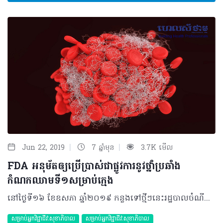
|
|
Jun 22, 2019
7 ឆ្នាំមុន
3.7K មើល
FDA អនុម័តឲ្យប្រើប្រាស់ជាផ្លូវការនូវថ្នាំប្រឆាំង
កំណកឈាមទី១សម្រាប់ក្មេង
នៅថ្ងៃទី១៦ ខែឧសភា ឆ្នាំ២០១៩ កន្លងទៅថ្មីៗនេះរដ្ឋបាលចំណីអាហារ និងឱសថអាមេរិក (FDA) បានអនុម័តថ្នាំចាក់ Fragmin (Dalteparin sodium) សម្រាប់ចាក់ក្រោមស្បែក ដើម្បីបន្ថយរោគសញ្ញាដដែលៗនៃការកកស្ទះសរសៃឈាមវ៉ែនចំពោះក្មេងចាប់ពី ១ខែឡើងទៅ។ ការកកស្ទះសរសៃឈាមវ៉ែនអាចរួមបញ្ចូលទាំងសរសៃវ៉ែនជ្រៅនៅជើង និងស្ទះសរសៃឈាមនៅសួត ដែលអាចឲ្យស្លាប់បាន។ គួរបញ្ជាក់ផងដែរថា នៅឆ្នាំ១៩៩៤ FDA ក៏បានអនុម័តជាលើកដំបូងនៃ Fragmin ដែលមានលក្ខណៈប្រឆាំងកំណកឈាមសម្រាប់មនុស្សពេញវ័យ។ ប្រសិទ្ធភាពរបស់ Fragmin ចំពោះក្មេងត្រូវបានយោងតាមតេស្តមួយ ដែលធ្វើឡើងចំពោះក្មេងមានជំងឺស្ទះសរសៃឈាមវ៉ែន និងស្ទះសរសៃឈាមសួត ៣៨នាក់។ អ្នកជំងឺត្រូវបានព្យាបាលរយៈពេល ៣ខែ ជាមួយនឹងដូសខុសៗគ្នា អាស្រ័យតាមអាយុ និងទម្ងន់របស់ក្មេង។ នៅពេលការសិក្សាបានបញ្ចប់គេរកឃើញថាអ្នកជំងឺ ២១នាក់ ទទួលបានដំណោះស្រាយប្រកបដោយគុណភាពពីបញ្ហាស្ទះសរសៃឈាមសួត ៧នាក់ផ្សេងទៀតមានការថយចុះការវិវឌ្ឍ ឯអ្នកជំងឺ ២នាក់ពុំមានការប្រែប្រួល គ្មានអ្នកជំងឺណាម្នាក់មានការវិវឌ្ឍកើនឡើងឡើយ ហើយអ្នកជំងឺតែម្នាក់ប៉ុណ្ណោះដែលមានការលាប់ឡើងវិញ។ ផលរំខានជាធម្មតានៃអ្នកជំងឺដែលបានប្រើ Fragmin គឺការហូរឈាម រួមបញ្ចូលទាំងការហូរឈាមពីសរសៃឈាម ការថយចុះប្លាកែត ជាំសាច់ ឬឈឺត្រង់កន្លែងចាក់ និងការកើនឡើងនៃកម្រិតអង់ស៊ីមថ្លើម។ សម្រាប់គ្រូពេទ្យ ក៏ដូចជាអ្នកវិជ្ជាជីវៈសុខាភិបាលត្រូវបានណែនាំឲ្យប្រើប្រាស់ថ្នាំនេះដោយប្រុងប្រយ័ត្ន ដោយសារតែការកើនឡើងនូវហានិភ័យនៃការហូរឈាម និងត្រូវត្រួតពិនិត្យការថយចុះនូវប្លាកែតឲ្យបានដិតដល់ រីឯអ្នកជំងឺត្រូវរាប់គ្រាប់ឈាមនៅមន្ទីរពិសោធន៍ជាទៀងទាត់។ ប្រភពយោង៖ https://www.fda.gov/news-events/press-announcements/fda-approves-first-anticoagulant-blood-thinner-pediatric-patients-treat-potentially-life-threatening អត្ថបទ៖​ ដកស្រង់ចេញពីទស្សនាវដ្ដី ហេលស៍ថាម ប្រូ លេខ ៨០ ©2019 រក្សាសិទ្ធិគ្រប់យ៉ាង​ដោយ Healthtime Corporation ចំពោះគ្រប់អត្ថបទដោយគ្មានផ្នែកណាមួយត្រូវបោះពុម្ពផ្សាយចូលប្រព័ន្ធអុីនធឺណែតឧបករណ៍អេឡិចត្រូនិកអាត់ជាសំឡេងឬថតចំលងគ្រប់រូបភាពដោយគ្មានការអនុញ្ញាតឡើយ
សម្រាប់អ្នកវិជ្ជាជីវៈសុខាភិបាល
សម្រាប់អ្នកវិជ្ជាជីវៈសុខាភិបាល