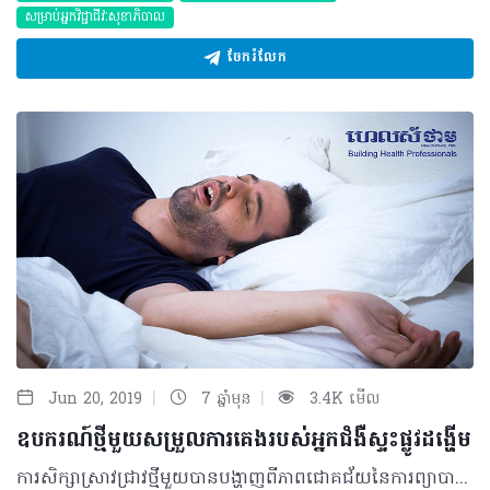
សម្រាប់អ្នកវិជ្ជាជីវៈសុខាភិបាល
ចែករំលែក
|
|
Jun 20, 2019
7 ឆ្នាំមុន
3.4K មើល
ឧបករណ៍ថ្មីមួយសម្រួលការគេងរបស់អ្នកជំងឺស្ទះផ្លូវដង្ហើម
ការសិក្សាស្រាវជ្រាវថ្មីមួយបានបង្ហាញពីភាពជោគជ័យនៃការព្យាបាលជំងឺស្ទះផ្លូវដង្ហើមពេលគេង (Sleep Apnea) ដែលធ្វើឡើងនៅមន្ទីរពេទ្យសាកលវិទ្យាល័យ Hiroshima។ ជាមួយការប្រើប្រាស់រូបភាព 3D គេអាចវាស់បានពីប្រសិទ្ធភាពនៃឧបករណ៍ដែលមានសមត្ថភាពទៅធ្វើការបើកផ្លូវដង្ហើមតាមរយៈឲ្យអ្នកជំងឺគេងរាបស្មើ ហើយការស្រាវជ្រាវនេះទទួលបានការចូលរួមពីសំណាក់ទន្តពេទ្យ និងវេជ្ជបណ្ឌិត។ លទ្ធផលនៃការព្យាបាលថ្មីនេះរួមមានម៉ាស៊ីន Continuous positive airway pressure (CPAP) ដែលជាម៉ាសម៉្យាងបំពាក់លើអ្នកជំងឺសម្រាប់បញ្ចូលសម្ពាធខ្យល់នៅពេលយប់ និងឧបករណ៍បំពាក់ក្នុងមាត់ (Oral appliance)។ ប្រភេទឧបករណ៍បំពាក់ក្នុងមាត់ (Oral appliance) ត្រូវបានបង្កើតឡើងពីផ្នែកសោភ័ណភាពមាត់ធ្មេញនៃមន្ទីរពេទ្យសាកលវិទ្យាល័យ Hiroshima ដែលអាចជួយសម្រួលដល់អ្នកជំងឺស្ទះផ្លូវដង្ហើមពេលគេងកម្រិតស្រាល និងមធ្យម។ ឧបករណ៍នេះមានប្រសិទ្ធភាពក្នុងការរុញឆ្អឹងអញ្ចាញទៅខាងមុខ ដើម្បីបង្កើនទំហំផ្លូវដង្ហើមសម្រាប់សម្រួលដល់ដំណើរការខ្យល់ចេញចូលនៅខាងក្រោយនៃមាត់ ហើយមិនមានការប៉ះពាល់ទៅដល់ធ្មេញ និងប្រែប្រួលលើទម្រង់មុខនោះទេ។ តាមរយៈវេជ្ជបណ្ឌិត Ueda បានបង្ហាញថាឧបករណ៍នេះគឺអាចប្រៀបបានទៅនឹងវ៉ែនតាដែលអ្នកពាក់ដើម្បីមើលឲ្យបានច្បាស់ ដោយជាក់ស្ដែងអ្នកក៏ត្រូវពាក់ឧបករណ៍នេះជាប្រចាំផងដែរ ប្រសិនអ្នកចង់គេងឲ្យបានស្កប់ស្កល់ហើយការសិក្សានេះទៀតសោតបានបង្ហាញពីប្រសិទ្ធភាពនៃការព្យាបាល ដោយយើងសង្ឃឹមថានឹងមានការសហការជាបន្តទៀតរវាងទន្តពេទ្យ និងវេជ្ជបណ្ឌិតសម្រាប់វិធីសាស្រ្តព្យាបាលដទៃទៀត។ គួរបញ្ជាក់ផងដែរ ជំងឺស្ទះផ្លូវដង្ហើម ជាលក្ខខណ្ឌបណ្តាលមកពីសាច់ដុំបំពង់កសម្រាកដែលធ្វើឲ្យរួមតូចនៃផ្លូវដង្ហើមអំឡុងពេលគេង ដែលស្ដែងមានសញ្ញាដូចជា ស្រមុក ឈ្លក់ ឬដង្ហក់ជាដើម។ អ្នកជំងឺស្ទះផ្លូវដង្ហើមពេលគេងកម្រិតស្រាលទៅមធ្យមតែងមានអាការៈល្ហិតល្ហៃជាប្រចាំ និងបាត់បង់ការប្រមូលផ្តុំអារម្មណ៍ ចំណែកករណីធ្ងន់ធ្ងរអាចធ្វើឲ្យប៉ះពាល់ដល់អាយុជីវិតរបស់អ្នកជំងឺ។ ឯកសារយោង៖ https://www.eurekalert.org/pub_releases/2019-04/hu-toa041619.php https://www.sciencedaily.com/releases/2019/04/190416093729.htm អត្ថបទ៖ ដកស្រង់ចេញពីទស្សនាវដ្ដី ហេលស៍ថាម ប្រូ លេខ ៧៩ ©2019 រក្សាសិទ្ធិគ្រប់យ៉ាង​ដោយ Healthtime Corporation ចំពោះគ្រប់អត្ថបទដោយគ្មានផ្នែកណាមួយត្រូវបោះពុម្ពផ្សាយចូលប្រព័ន្ធអុីនធឺណែតឧបករណ៍អេឡិចត្រូនិកអាត់ជាសំឡេងឬថតចំលងគ្រប់រូបភាពដោយគ្មានការអនុញ្ញាតឡើយ