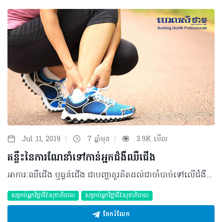
|
|
Jul 11, 2019
7 ឆ្នាំមុន
3.9K មើល
គន្លឹះនៃការណែនាំទៅកាន់អ្នកជំងឺឈឺជើង
អាការៈឈឺជើង ឬធ្ងន់ជើង ជាបញ្ហាគួរគិតដល់ជាចាំបាច់ទៅលើជំងឺរលាកសរសៃឈាមអាទែរ ពីព្រោះការធ្វេសប្រហែសក្នុងប្រការណាមួយអាចជំរុញឲ្យមានការកាត់ជើងប្រសិនការព្យាបាលត្រូវធ្វើឡើងយឺតពេល។ អ្វីគួរដឹង? សំណួរជាចម្បងដែលត្រូវសួរទៅអ្នកជំងឺនោះ ថាតើការឈឺចាប់កើតមានឡើងអំឡុងពេលដើរ ឬយ៉ាងណា? • ប្រសិនការដើរធ្វើឲ្យមានការឈឺចាប់ នោះការប្រឈមទៅនឹងជំងឺរលាកសរសៃឈាមអាទែរមានកម្រិតខ្ពស់ ដែលអាចជាការស្ទះសរសៃឈាមអាទែរនៅអវយវៈជើង • លក្ខណៈនៃការឈឺចាប់អាចបង្ហាញចេញជាការរមួលនៅនឹងកំភួនជើងបន្ទាប់ពីការដើរក្នុងចម្ងាយណាមួយ ដែលបង្ខំឲ្យអ្នកជំងឺបញ្ឈប់ការដើរជាបណ្ដោះអាសន្ន • វាអាចជាករណីកម្រដែលការឈឺចាប់នៅពេលដើរមិនជាប់ពាក់ព័ន្ធនឹងប្រព័ន្ធសរសៃឈាម។ ប៉ុន្តែអាការៈឈឺបែបនេះអាចបណ្ដាលមកពីការរំខានដល់ប្រព័ន្ធសរសៃប្រសាទនៅខួរឆ្អឹងខ្នងទៅវិញ • ប្រសិនការឈឺចាប់កើតមានឡើងពេលដើរ និងបាត់នៅពេលសម្រាក (ជាពិសេសពេលយប់) វាអាចបង្កមកពីការទិច ឬការរលាកណាមួយ។ ចំណែកការឈឺចាប់ដែលបង្កជាអាការៈរំញោចមិនធម្មតា នោះអាចសង្ស័យទៅលើជំងឺរលាកបណ្ដុំសរសៃប្រសាទជាយ (Polynévrite) ដែលអាចជាផលវិបាកបន្ទាប់ពីការប្រើប្រាស់សារធាតុអាល់កុល ជំងឺទឹកនោមផ្អែម ការប្រើប្រាស់ឱសថដូចជា ពពួក Alcaloïde, Cisplatine (Cis-platyl) ឬ L’almitrine (Vectarion)។ អ្វីគួរធ្វើ? ប្រសិនអ្នកសង្ស័យពីជំងឺរលាកសរសៃឈាមអាទែរ ឬមានចម្ងល់ផ្សេងទៀតអ្នកគួរបន្តការធ្វើរោគវិនិច្ឆ័យដោយរួមមាន៖ • ស្ទាប និងស្ដាប់សរសៃឈាមអាទែរ • អាចបន្ថែមការពិនិត្យតាមការឆ្លុះ ដែលអាចវាស់ពីលំហូររបស់ឈាម (Examen Doppler) • សាកសួរពីកត្តាដែលធ្វើឲ្យមានការស្ទះសរសៃឈាម រួមមាន សម្ពាធឈាមឡើងខ្ពស់ កម្រិតកូឡេស្តេរ៉ុលខ្ពស់ក្នុងឈាម ជំងឺទឹកនោមផ្អែមជាពិសេសការប្រើប្រាស់សារធាតុញៀន • ជាទូទៅ វិធីសាស្រ្តព្យាបាលភាគច្រើនត្រូវធ្វើការវះកាត់។ ក្នុងករណីអ្នកជំងឺមានសម្ពាធនៅខួរឆ្អឹងខ្នង ឬជាជំងឺរលាកបណ្ដុំសរសៃប្រសាទជាយ (Polynévrite) នោះការណែនាំត្រូវ៖ • ឲ្យអ្នកជំងឺជួបពិគ្រោះជាមួយវេជ្ជបណ្ឌិតឯកទេសផ្នែកប្រព័ន្ធសរសៃប្រសាទ • ក្នុងអំឡុងការរង់ចាំជួបពិគ្រោះ អ្នកជំងឺអាចប្រើប្រាស់ វីតាមីន B1 ដែលមានឈ្មោះ Bénerva (Roche) ក្នុងកម្រិត ២គ្រាប់ក្នុងមួយថ្ងៃ។ ប្រភពយោង៖ Le Vademecum de la Médication officinale អត្ថបទ៖​ ដកស្រង់ចេញពីទស្សនាវដ្ដី ហេលស៍ថាម ប្រូ លេខ ៨០ ©2019 រក្សាសិទ្ធិគ្រប់យ៉ាង​ដោយ Healthtime Corporation ចំពោះគ្រប់អត្ថបទដោយគ្មានផ្នែកណាមួយត្រូវបោះពុម្ពផ្សាយចូលប្រព័ន្ធអុីនធឺណែតឧបករណ៍អេឡិចត្រូនិកអាត់ជាសំឡេងឬថតចំលងគ្រប់រូបភាពដោយគ្មានការអនុញ្ញាតឡើយ
សម្រាប់អ្នកវិជ្ជាជីវៈសុខាភិបាល
សម្រាប់អ្នកវិជ្ជាជីវៈសុខាភិបាល
ចែករំលែក