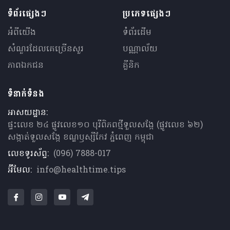
ទំព័រផ្សេងៗ
ប្រភេទផ្សេងៗ
អំពីយើង
ទំព័រដើម
សំណួរ​ដែលគេ​ច្រើន​សួរ
បណ្ណាល័យ
ភាពឯកជន
គ្លីនិក
ទំនាក់ទំនង
អាសយដ្ឋាន:
ផ្ទះលេខ ២៤ ផ្លូវលេខ១០ បុរីពិភពថ្មីទួលសង្កែ (ផ្លូវលេខ ៦២)
សង្កាត់ទួលសង្កែ ខណ្ឌឫស្សីកែវ ភ្នំពេញ កម្ពុជា
លេខទូរស័ព្ទ:
(096) 7888-017
អ៊ីមែល:
info@healthtime.tips