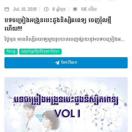
|
|
Jul 10, 2018
8 ឆ្នាំមុន
6K មើល
បទចម្រៀងអង្រួនបេះដូងនិស្សិតពេទ្យ ចេញវ៉ុលថ្មី
ហើយ!!!
ថ្ងៃមុន មាននិស្សិតពេទ្យមួយរូបបានចេញផ្សាយនូវ«បទចម្រៀងអង្រួនបេះដូងនិស្សិតពេទ្យ (Vol I)» (បើមិនទាន់អានទេ អាចចុចអាន ត្រង់នេះ បាន) !!! ក្រុមការងារ ក៏បានប្រមូលនូវមតិយោបល់ និងពាក្យណែនាំខ្លះៗរបស់ប្រិយមិត្តអ្នកអាន ជាពិសេសនិស្សិតពេទ្យដទៃទៀត ហើយចងក្រងជាវ៉ុលថ្មីនេះ... ចង់ដឹងថា វ៉ុលនេះ មានអ្វីប្លែកខ្លះ? ហើយអង្រួនបេះដូងដល់កម្រិតណានោះ? តោះ! អានខាងក្រោមជាមួយគ្នា… 1.ដាក់ Braceបេះដូង 2.មាន You, Meលែងត្រូវការ Ibuprofen 3.ជួសឈាម ជំពាក់ស្នេហ៍ 4.មានវ៉ាក់សាំងណាចាក់ឲ្យឈប់នឹកគេ? 5.សារភាពស្នេហ៍តាមវេជ្ជបញ្ជាបេះដូង 6.ត្រូវការអ្នកវាស់ចង្វាក់បេះដូង 7.ស្នេហាអូន/បង មិន resistance 8.ស្រលាញ់មនុស្សម្នាក់ មិនគិតពីក្រុមឈាម 9.ច្រណែនអ្នកថែបេះដូងYou មិនមែន Me 10.ពេលស្តារ មានគេនៅក្បែរ សែនកក់ក្តៅ 11.អូន/បង ជាVidalរបស់បង/អូន 12.ជួបស្នេហ៍ពេលរៀន Botanique 13.បានមើលត្រឹម Anatomy បង 14.ឃើញអូន/បង បង/អូនចង់លេប Para(cetamol) 15.You are my Ibu បើមានអ្វីចង់ចែករំលែកបន្ថែម អាចcommentខាងក្រោមនេះបាន បើបានច្រើន ក្រុមការងារនឹងចងក្រងជាវ៉ុលបន្ទាប់ផងដែរ…ហើយបើមានអ្នកចាប់អារម្មណ៍ចង់សរសេរជាបទចម្រៀងមែនទែននោះ កុំភ្លេចប្រាប់ដល់ក្រុមការងារឲ្យបានដឹងផង… ©2018 រក្សាសិទ្ធិគ្រប់យ៉ាង​ដោយ Healthtime Corporation ចំពោះគ្រប់អត្ថបទដោយគ្មានផ្នែកណាមួយត្រូវបោះពុម្ពផ្សាយចូល ប្រព័ន្ធអ៊ីនធឺណែតឧបករណ៍អេឡិចត្រូនិកអាត់ជាសំឡេងឬថតចំលងគ្រប់រូបភាពដោយគ្មានការអនុញ្ញាតឡើយ
កំសាន្ត
សម្រាប់អ្នកវិជ្ជាជីវៈសុខាភិបាល
ចែករំលែក