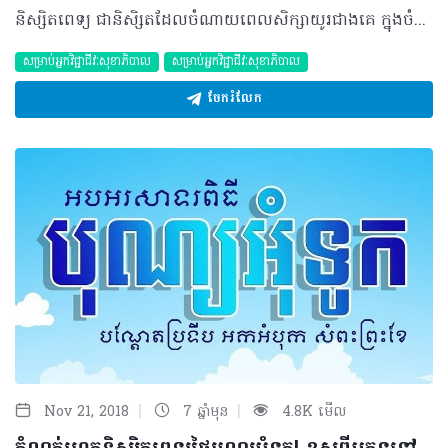
និស្សិតពេទ្យ ជានិសិ្សតដែលចំណាយពេលសិក្សាយូរជាងគេ ក្នុងចំណោមនិសិ្សតផ្សេងៗទាំងឡាយ ប៉ុន្តែក៏មានអ្នកចោទសួរផងដែរថា តើពេលរៀនចប់ មានកន្លែងណាខ្លះដែលអាចទៅបាន ឬតើគួរទៅណា។ ដូច្នេះ យើងនឹងបង្ហាញអ្នកគ្រប់គ្នាថា តើរៀនពេទ្យចប់ មានអ្វីធ្វើទៀត។ ១. ប្រលងចូលក្របខណ្ឌរដ្ឋ ជារៀងរាល់ឆ្នាំ ក្រសួងសុខាភិបាលតែងតែរៀបចំការប្រលងចូល ដើម្បីក្លាយជាគ្រូពេទ្យក្របខណ្ឌ ហើយការប្រលងនេះគឺមានមួយឆ្នាំម្ដងតែប៉ុណ្ណោះ។ សម្រាប់អ្នកដែលមានបំណងចង់ក្លាយជាបុគ្គលិកផ្នែកសុខាភិបាលសាធារណៈ អ្នកគួរត្រៀមឲ្យរួចរាល់ មុននឹងការប្រលងមកដល់ដូចជា ស្វែងរកវិញ្ញាសាចាស់ៗដែលធ្លាប់ចេញប្រលងពីមុន រំឭកមេរៀនពីដើមឆ្នាំសិក្សាមកវិញជាដើម និងតាមដានរាល់ព័ត៌មានទាក់ទងនឹងការប្រលងជាដើម។ សម្រាប់ការប្រលងនេះ គឺទាមទារឲ្យបេក្ខជនមានការតាំងចិត្តខ្ពស់ និងបានត្រៀមខ្លួនមុខរយៈពេលយូរឲ្យបានរួចជាស្រេច ទើបមានឱកាសជាប់ច្រើន។ ២. បើកគ្លីនិកផ្ទាល់ខ្លួន ក្នុងអំឡុងពេលសិក្សា និសិ្សតពេទ្យគ្រប់រូបច្បាស់ជាធ្លាប់ចុះកម្មសិក្សាផ្ទាល់ (ចុះស្ដារ) ជាមួយគ្រូពេទ្យនៅកន្លែងផ្សេងៗ ដែលមានបទពិសោធន៍យូរឆ្នាំផងដែរ។ ជាមួយគ្នានេះ កាលពីថ្ងៃទី១៣ ខែមករា ក្រុមការងារហេលស៍ថាម បានរៀបចំវគ្គសិក្សាខ្លីស្ដីអំពី «មូលដ្ឋានគ្រឹះសម្រាប់រៀបចំគម្រោងដំណើរការគ្លីនិក/មន្ទីរពេទ្យ» ដែលនិយាយអំពីកត្តាជំរុញ ការពង្រឹងគុណភាព ក៏ដូចជាស្តង់ដាររបស់ស្ថាប័នផ្តល់សេវាសុខាភិបាលមួយ និងជួយឲ្យអ្នកដែលមានគម្រោងចង់បើកមន្ទីរពេទ្យ/គ្លីនិក ស្វែងយល់បន្ថែមពីធាតុផ្សំសំខាន់ៗ ក្នុងការរៀបចំដំណើរការមន្ទីរពេទ្យ/គ្លីនិក ឲ្យបានជោគជ័យ ព្រមទាំងសិក្សាលើគំរូគម្រោងដំណើរការមន្ទីរពេទ្យ/គ្លីនិក ជាពិសេស ក៏មានការចែករំលែកបទពិសោធន៍ផ្ទាល់ ពីសំណាក់វាគ្មិនកិត្តិយស ដែលមានភាពជោគជ័យលើវិស័យនេះផងដែរ។ ដូចនេះ នៅពេលបញ្ចប់ការសិក្សា ប្រសិនបើអ្នកមានដើមទុនគ្រប់គ្រាន់ អ្នកអាចពិចារណាបើកគ្លីនិកផ្ទាល់ខ្លួនបាន ហើយអ្នកអាចស្វែងរក និងចូលរួមកម្មវិធីសិក្សាបែបនេះនៅថ្ងៃខាងមុខ ដើម្បីស្ដាប់ និងទទួលបទពិសោធន៍ពីវាគ្មិនគ្រប់រូបផងដែរ។ ៣. បន្ដការសិក្សា ប្រាកដជាមាននិសិ្សតមួយចំនួនចង់បន្តការសិក្សាឲ្យបានកាន់តែជ្រៅជ្រះថែមទៀត លើផ្នែកសុខាភិបាលនេះ មុននឹងមកចាប់អាជីពជាគ្រូពេទ្យជំនាញផ្នែកណាមួយ។ និសិ្សតអាចបន្តការសិក្សាលើជំនាញបន្ថែមក្នុងស្រុក ឬបន្ដការសិក្សានៅក្រៅប្រទេសលើជំនាញណាមួយ ឬរៀនបន្ថែមទៀត។ សម្រាប់អ្នកចង់បន្តការសិក្សានៅក្រៅប្រទេស យើងសូមណែនាំសាលាដែលល្បីខាងជំនាញសុខាភិបាលទាំង១០លើពិភពលោក ក្នុងនោះរួមមាន៖ • UCL (University College London) • Massachusetts Institute of Technology (MIT) • Yale University • University of California, Los Angeles (UCLA) • Karolinska Institute • Johns Hopkins University • Stanford University • University of Cambridge • University of Oxford • Harvard University។ ៤. បម្រើការងារនៅតាមមន្ទីរពេទ្យឯកជន ក្រោយបញ្ចប់ការសិក្សា និសិ្សតក៏អាចស្វែងរកការងារតាមគ្រឹះស្ថានឯកជនជាច្រើនផងដែរ ដើម្បីទុកជាបទពិសោធន៍ការងារ សម្រាប់ថ្ងៃមុខទៀត។ និសិ្សតនឹងរៀនសូត្របន្ថែមរាល់ចំណេះដឹងទាំងឡាយដែលមិនបានបង្រៀនក្នុងសាលា ដូចជាការដោះស្រាយជាមួយអ្នកជំងឺ ការប្រឈមមុខនឹងបញ្ហាភ្លាមៗ ការសម្រេចចិត្តឲ្យបានត្រឹមត្រូវ និងការតាមទាន់ប្រភេទជំងឺថ្មីៗជាដើម។ ៥. ចូលរួមការងារស័្មគ្រចិត្ត ចំពោះនិសិ្សតដែលមានគោលបំណងរួមចំណែកក្នុងការជួយសង្គម អាចចុះឈ្មោះជាគ្រូពេទ្យស្ម័គ្រចិត្ត ដើម្បីចែករំលែកដល់អ្នកដែលមិនមានលទ្ធភាពគ្រប់គ្រាន់។ អ្នកអាចជាអ្នកចុះជួយព្យាបាល ចុះបង្រៀនប្រជាពលរដ្ឋអំពីចំណេះដឹងទូទៅផ្នែកសុខភាពជាដើម។ ចំពោះការងារស្ម័គ្រចិត្ត ថ្វីត្បិតថាមិនបានប្រាក់កម្រៃ ឬបានតិច ប៉ុន្តែវាជួយក្នុងការលើកកេរ្ត៍ឈ្មោះ និងចូលរួមចំណែកជួយសង្គម ហើយវាផ្តល់អត្ថប្រយោជន៍ជាច្រើនផ្សេងទៀត មិនគួរឲ្យជឿ និងស្មានមិនដល់។ យើងសង្ឃឹមថា អត្ថបទមួយនេះនឹងជួយនិសិ្សតពេទ្យគ្រប់រូបអាចរកឃើញគោលដៅរបស់ខ្លួនឲ្យកាន់តែជាក់លាក់ និងច្បាស់លាស់ថែមទៀត។ ©2019 រក្សាសិទ្ធិគ្រប់យ៉ាង​ដោយ Healthtime Corporation ចំពោះគ្រប់អត្ថបទដោយគ្មានផ្នែកណាមួយត្រូវបោះពុម្ពផ្សាយចូល ប្រព័ន្ធអ៊ីនធឺណែតឧបករណ៍អេឡិចត្រូនិកអាត់ជាសំឡេងឬថតចំលងគ្រប់រូបភាពដោយគ្មានការអនុញ្ញាតឡើយ
សម្រាប់អ្នកវិជ្ជាជីវៈសុខាភិបាល
សម្រាប់អ្នកវិជ្ជាជីវៈសុខាភិបាល
ចែករំលែក
|
|
Nov 21, 2018
7 ឆ្នាំមុន
4.8K មើល