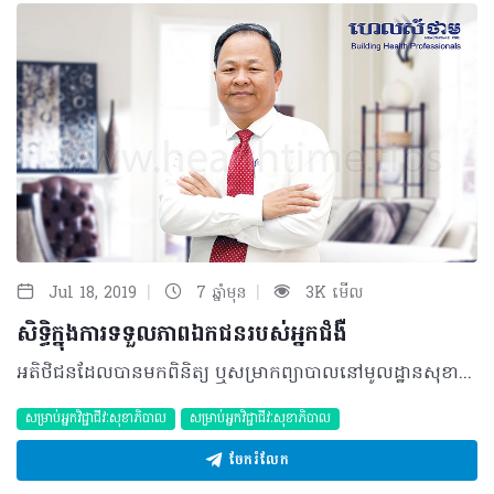
|
|
Jul 18, 2019
7 ឆ្នាំមុន
3K មើល
សិទ្ធិក្នុងការទទួលភាពឯកជនរបស់អ្នកជំងឺ
អតិថិជនដែលបានមកពិនិត្យ ឬសម្រាកព្យាបាលនៅមូលដ្ឋានសុខាភិបាលមានសិទ្ធិទទួលបាននូវភាពបិទបាំងសមរម្យ ពិសេសនៅពេលធ្វើការពិនិត្យសារពាង្គកាយ និងនៅពេលព្យាបាល។ តើការអនុវត្តចំពោះសិទ្ធិក្នុងការទទួលភាពជាឯកជនមានអ្វីខ្លះ? • រាល់អង្គភាពសុខាភិបាលត្រូវមានមូលដ្ឋានសុខាភិបាលសមស្របដើម្បីធានានូវភាពឯកជនសម្រាប់អតិថិជននៅពេលធ្វើអន្តរាគមន៍វេជ្ជសាស្រ្តបានន័យថានៅពេលធ្វើការពិនិត្យ និងព្យាបាលជំងឺត្រូវធ្វើនៅក្នុងបន្ទប់បិទបាំង និងមានតែអ្នកដែលចាំបាច់។ • អ្នកគ្រប់គ្រងមន្ទីរពេទ្យត្រូវរៀបចំកន្លែងសម្រាប់បុរស-ស្រ្តីដាច់ដោយឡែកនៅក្នុងអំឡុងពេលពិនិត្យ និងព្យាបាលជំងឺ។ • រាល់អង្គភាពសុខាភិបាលត្រូវផ្តល់បន្ទប់ទឹកសម្រាប់ស្រ្តី បុរស និងជនពិការ។ តើការទទួលខុសត្រូវចំពោះសិទ្ធិក្នុងការទទួលភាពឯកជនមានអ្វីខ្លះ? • អតិថិជនត្រូវទទួលខុសត្រូវក្នុងការផ្តល់ដំណឹងទៅអ្នកផ្តល់សេវាសុខភាពពីតម្រូវការឯកជនរបស់ខ្លួន និងផ្តល់ព័ត៌មាន ត្រឡប់ដើម្បីធ្វើការកែលម្អ។ បកស្រាយដោយ៖ វេជ្ជបណ្ឌិត ឡាក់ ឡេង ឯកទេសសុខភាពសាធារណៈ អនុប្រធានមជ្ឈមណ្ឌលជាតិ លើកកម្ពស់សុខភាព អត្ថបទ៖​ ដកស្រង់ចេញពីទស្សនាវដ្ដី ហេលស៍ថាម ប្រូ លេខ ៨០ ©2019 រក្សាសិទ្ធិគ្រប់យ៉ាង​ដោយ Healthtime Corporation ចំពោះគ្រប់អត្ថបទដោយគ្មានផ្នែកណាមួយត្រូវបោះពុម្ពផ្សាយចូលប្រព័ន្ធអុីនធឺណែតឧបករណ៍អេឡិចត្រូនិកអាត់ជាសំឡេងឬថតចំលងគ្រប់រូបភាពដោយគ្មានការអនុញ្ញាតឡើយ
សម្រាប់អ្នកវិជ្ជាជីវៈសុខាភិបាល
សម្រាប់អ្នកវិជ្ជាជីវៈសុខាភិបាល
ចែករំលែក