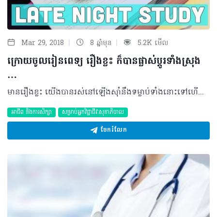
|
|
Mar 29, 2018
8 ឆ្នាំមុន
5.2K មើល
ក្រោយចូលរៀនពេទ្យ រឿងខ្លះ ក៏បានផ្លាស់ប្តូរទាំងស្រុង
…
មានរឿងខ្លះ យើងបានរស់នៅឡើងស៊ាំនឹងទម្លាប់ទាំងនោះទៅហើយ តែក៏មានពេលខ្លះទៀត ដែលត្រូវតែទទួលយកការពិតនៃការផ្លាស់ប្តូរថ្មីក្រោយពេលសម្រេចចិត្តជ្រើសរើសអ្វីមួយសម្រាប់ដំណើរជីវិតរបស់ខ្លួន។ ក្នុងនោះផងដែរ ក្រោយពេលក្លាយខ្លួនជានិស្សិតពេទ្យមួយរូបហើយ នឹងមានទម្លាប់មួយចំនួន អ្នកនឹងត្រូវផ្លាស់ប្តូរ និងទទួលយកវា បើទោះជាការពិត មិនសូវចង់ឲ្យកើតឡើងក៏ដោយ… អ្នកខ្លះដែលកំពុងអាន ក៏ប្រហែលជាយល់អារម្មណ៍ទាំងនេះច្បាស់ហើយ ស្របពេលដែលអ្នកខ្លះ ហាក់ដូចជានៅមិនទាន់ច្បាស់ថា«មែនក៏អី?» តែកុំបារម្ភ…អ្វីក៏ដោយ តែងតែមានផលវិជ្ជមាន និងអវិជ្ជមានរបស់វាដែរ ហេតុនេះហើយ…រីករាយប្រឈមនឹងអ្វីដលត្រូវប្រឈម ហើយកុំភ្លេចសម្របខ្លួនដោយភាពវៃឆ្លាត គួរបញ្ជាក់ផងដែថា ខាងក្រោមនេះ គ្រាន់ជាអ្វីដែលបានសម្រិតសម្រាំងពីអត្ថបទមួយ ក្រោមការប្រឹក្សាពីនិស្សិតវេជ្ជសាស្ត្រមួយរូបប៉ុណ្ណោះ…វាអាចនឹងពិតសម្រាប់អ្នកខ្លះ ហើយក៏មិនពិតសម្រាប់អ្នកខ្លះទៀត… ការរៀនត្រៀមប្រឡង មុនចូលរៀនពេទ្យ ៖ ចំណាយពេលប៉ុន្មានថ្ងៃ មុនពេលប្រឡង ហើយមានពេលណាត់ជួបគ្នាដើម្បីរំលឹកមេរៀននៅកន្លែងផ្សេងៗ ដែលពេលខ្លះក៏ក្លាយជាពេលនិយាយគ្នាច្រើនជាងរំលឹកមេរៀន តែក៏នៅតែមិនអី ក្រោយចូលរៀនពេទ្យ ៖ មិនថាថ្ងៃណានោះទេ គឺត្រូវតែត្រៀមជានិច្ច ហើយក៏មានមេរៀនមិនតិចនោះដែរដែលត្រូវមើល និងរំលឹក។ ការឆ្លៀតគេងបាន១០ទៅ២០នាទីក៏ជាការប្រសើរបំផុតហើយ ព្រោះថាសំណួរមិនតិចជាង១ពាន់ឡើយ បើអ្នកខ្លះមើលរហ័ស ក៏អាចមើលចប់១ ឬ២ដង ស្របពេលដែលអ្នកខ្លះនៅពាក់កណ្តាលផ្លូវនៅឡើយ។ ការគេង មុនចូលរៀនពេទ្យ ៖ ចូលគេងយប់ជ្រៅដល់ម៉ោង១ភ្លឺ ហើយទៅរៀនពេលព្រឹក ដោយគេងមិនបាន៨ម៉ោងគ្រប់គ្រាន់ ក៏មិនជាបញ្ហា ព្រោះតែងតែមានពេលសម្រាកដែលអាចគេងសម្រន់បាន ក្រោយចូលរៀនពេទ្យ ៖ បើគេងបាន៥ម៉ោង ចាត់់ទុកថាសំណាងណាស់ទៅហើយ បើប៉ះចំវេនយាមយប់ ហើយស្អែកឡើងត្រូវទៅរៀនទៀតនោះ កន្លែងណាក៏គេងបានដែរ មិនថាមុខវិជ្ជាណានោះទេ ជប់លៀង មុនចូលរៀនពេទ្យ ៖ មានពេលយ៉ាងហោចណាស់ក៏១ ទៅ ២ម៉ោងសម្រាប់រៀបចំខ្លួនដែរ ហើយក៏មានពេលគ្រប់គ្រាន់សម្រាប់ការជួបជុំគ្នា ជជែកពីនេះពីនោះដែរ ក្រោយចូលរៀនពេទ្យ ៖ មានឱកាសបានបង្ហាញខ្លួន ជាឱកាសមួយកម្រហើយ កុំថាឡើយពេលគ្រប់គ្រាន់សម្រាប់ត្រៀម និងរៀបចំខ្លួននោះ ហើយបើបានជុំគ្នាម្តងៗវិញ សប្បាយម៉ាអស់ដៃតែម្តង អាហារ មុនចូលរៀនពេទ្យ ៖ បើមានពេល ក៏អាចសាកល្បងធ្វើនូវមុខម្ហូបប្លែកៗ ឬអ្វីដែលខ្លួនចូលចិត្ត ឬក៏ពេលខ្លះមិនសូវមានពេលច្រើន ក៏នៅតែអាចកុម្ម៉ង់អាហារមកញ៉ាំ ហើយមានពេលរីករាយនឹងញ៉ាំវាបាន ក្រោយចូលរៀនពេទ្យ ៖ កាហ្វេប្រហែល២ទៅ៣កែវក្នុងមួយថ្ងៃ នំ និងអាហារផ្សេងទៀត ជាពិសេសម្ជូរ។ បើពេលវេនយប់វិញ ឲ្យតែបានអាហារក្តៅៗម្តងៗ (ស៊ីវម៉ៃ មីស៊ុប…) គឺថាមានអារម្មណ៍ដូចជាបានកាដូពិសេសពីព្រះអញ្ចឹង បណ្ណាល័យ មុនចូលរៀនពេទ្យ ៖ ជាកន្លែងដ៏កក់ក្តៅមួយដែលអាចចំណាយពេលជាមួយនឹងមិត្តរួមថ្នាក់មើលមេរៀន ឬសម្រាកដោយអង្គុយលេង ថតរូប និងប្រើប្រាស់អ៊ីនធឺណែត ក្រោយចូលរៀនពេទ្យ ៖ សម្រាប់និស្សិតពេលខ្លះ បណ្ណាល័យជាកន្លែងដែលអាចឲ្យគេចពីម៉ោងរៀនខ្លះដែលគេគិតថាធុញទ្រាន់ ឬហត់នឿយខ្លាំង។ សឹងតែអាចហៅបានថា«កន្លែងបន្ធូរអារម្មណ៍» ដោយការអានសៀវភៅ ការលេងហ្គេម និងជាពិសេស គឺគេងដោយមានក្តីសុខតែម្តង… ការងូតទឹក មុនចូលរៀនពេទ្យ ៖ យ៉ាងហោចណាស់ក៏មាន៥ទៅ១០នាទី ងូតទឹកដោយស្រណុកខ្លួន នឹកគិតអំពីអ្វីដែលបានកើតឡើងក្នុងថ្ងៃនេះ និងត្រៀមគម្រោងខ្លះៗសម្រាប់ថ្ងៃស្អែកដែរ ក្រោយចូលរៀនពេទ្យ ៖ ប្រើប្រាស់បន្ទប់ទឹកនៅពេទ្យ ម៉េចនឹងអាចមានអារម្មណ៍ស្និទ្ធស្នាលដូចនៅផ្ទះផ្ទាល់ខ្លួនទៅ តែក៏សំណាងណាស់ដែរ ដែលមានបន្ទប់សមរម្យសម្រាប់ពេទ្យ និងបុគ្គលិកផ្សេងទៀត ប្រជាប្រិយភាព មុនចូលរៀនពេទ្យ ៖ អ្នកដែលមានមុខមាត់ស្អាត រូបរាងសង្ហា មានការតុបតែងខ្លួនដែលលេចធ្លោជាងគេ ច្រើនទទួលបានការចាប់អារម្មណ៍ច្រើនជាងគេ ក្រោយចូលរៀនពេទ្យ ៖ សិស្សច្បងដែលរៀនពូកែ និងមានសមត្ថភាពខ្ពស់ ជាពិសេសបានពិន្ទុខ្ពស់ជាងគេ ហើយធ្វើការងារដោយវិជ្ជាជីវៈ តែងតែក្លាយជានិមិត្តរូបរបស់សិស្សប្អូនជាច្រើន ពិត ឬមិនពិតដែរ? សូមមតិយោបល់ម្នាក់បន្តិចមកណា៎… ©2018 រក្សាសិទ្ធិគ្រប់យ៉ាង​ដោយ Healthtime Corporation ចំពោះគ្រប់អត្ថបទដោយគ្មានផ្នែកណាមួយត្រូវបោះពុម្ពផ្សាយចូល ប្រព័ន្ធអ៊ីនធឺណែតឧបករណ៍អេឡិចត្រូនិកអាត់ជាសំឡេងឬថតចំលងគ្រប់រូបភាពដោយគ្មានការអនុញ្ញាតឡើយ
អាជីព និងការសិក្សា
សម្រាប់អ្នកវិជ្ជាជីវៈសុខាភិបាល
ចែករំលែក