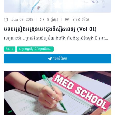
|
|
Jun 08, 2018
8 ឆ្នាំមុន
7.9K មើល
បទចម្រៀងអង្រួនបេះដូងនិស្សិតពេទ្យ (Vol 01)
លក្ខណៈថា…គ្រាន់តែឃើញចំណងជើង ក៏ចង់ស្តាប់តែម្តង  នេះគ្រាន់តែជាvol 01ប៉ុណ្ណោះ…( Vol 02 ក៏នឹងមានចេញក្នុងពេលឆាប់ៗនេះហើយដែរ…) តោះ! ទៅអានលេងជាមួយគ្នា… 1. រៀនពេទ្យខ្វះស្នេហា ប្រៀបដូចដាក់ថ្នាំខ្វះដូស (dose) 2. សុំត្រឹមជាវ៉ាក់សាំងអូន/បង 3. បានទេ សុំធ្វើsupplementអូន/បង? 4. ហេតុអ្វីនឹកគេតែពេលខ្លួនឯងឈឺ? (ហៅគេថាខ្លួនឯង ហៅខ្លួនឯងថាគេ) 5. បង/អូនដាក់គ្រប់doseហើយ ម្តេចឡើយមកវិញ? 6. ស្នេហាអូន/បង គ្មានside-effect 7. សុំPassword សុំអេកូបេះដូង 8. សុំសិទ្ធិធ្វើអង់ទីក័រ 9. គ្មានអូន/បង ដូចគ្មានអុកស៊ីសែន 10. ស្តេតូខាងនេះ នឹកបេះដូងខាងនោះ 11. I think I need Vitamin U 12. ស្នេហាខុស Recepteur 13. អូន/បងជា stimulant របស់បង/អូន 14. បេះដូងអ្នកសល់ថតទំនេរទេ? 15. បេះដូងmurmurs ដោយសារអ្នក មិនមែនលំៗទេណា៎!!! បើមានអ្នកសហការ គិតរកថតបទចម្រៀងខ្លះៗជាមួយគ្នាហី? និយាយពីថា…ខំប្រមែប្រមូលគំនិតមិត្តភក្តិឡើងពេញហ្នឹង ទម្រាំតែបានប៉ុណ្ណឹងណា៎…ហើយបើមានអ្វីប្លែកជាងនេះទៀត ជួយcommentខាងក្រោមផង នឹងអាលបានធ្វើការជម្រុះ ដើម្បីចេញផ្សាយក្នុងvol 02 តែម្តង…
កំសាន្ត
សម្រាប់អ្នកវិជ្ជាជីវៈសុខាភិបាល
ចែករំលែក