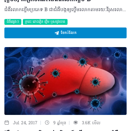
ជំងឺរលាកថ្លើមប្រភេទ B​ ជាជំងឺបង្កឲ្យថ្លើមរលាកតាមរយៈវីរុសរលាកថ្លើមប្រភេទ B​ ហើយជាប្រភេទវីរុសផ្តុំឡើងពីខ្សែ DNAដែលវាប្រហាក់ប្រហែល​ ជាមួយនឹងមេរោគអេដស៍​ រីឯអត្រាការឆ្លងវិញ ខ្ពស់ជាងមេរោគអេដស៍ដល់ទៅ 100% ។ មួយវិញទៀត ការវិវឌ្ឍនៃជំងឺនេះក៏អាស្រ័យទៅលើចំនួនមេរោគផងដែរ។ បើមេរោគមានចំនួនកាន់តែច្រើន នោះការវិវឌ្ឍនេះក៏កាន់តែលឿនផងដែរ។ ម្យ៉ាងទៀត​ អត្រាស្លាប់ដោយជំងឺនេះ គឺកើនឡើងទៅតាមអាយុរបស់អ្នកជំងឺ៖ • អ្នកផ្ទុកមេរោគដែលមានអាយុតិចជាង១៩ឆ្នាំ នៅមិនទាន់មានរបាយការណ៍បង្ហាញពីករណីស្លាប់នៅឡើយទេ។ • អ្នកផ្ទុកមេរោគដែលមានអាយុពី ២០ទៅ២៩ឆ្នាំ មានអត្រាមរណៈតិចតួច។ • អ្នកផ្ទុកមេរោគដែលមានអាយុពី៣០ទៅ៦៤ឆ្នាំ មានអត្រាមរណៈកើនឡើងតាមអាយុ។ • អ្នកផ្ទុកមេរោគដែលមានអាយុច្រើនជាង៦៤ឆ្នាំ មានអត្រាមរណៈខ្ពស់រហូតដល់៦៥%។ ស្វែងយល់បន្ថែមពីជំងឺរលាកថ្លើម​ B បកស្រាយដោយវេជ្ជបណ្ឌិត សុខ ហ៊ាង ឯកទេសក្រពះ ពោះវៀន ថ្លើម នៃមន្ទីរពេទ្យព្រះកុសុមៈ។ ©2017 រក្សាសិទ្ធិគ្រប់យ៉ាង​ដោយ Health Time Corporation ចំពោះគ្រប់អត្ថបទដោយគ្មានផ្នែកណាមួយត្រូវបោះពុម្ពផ្សាយចូល ប្រព័ន្ធអ៊ីនធឺណែត ឧបករណ៍អេឡិចត្រូនិក អាត់ជាសំឡេងឬថតចំលងគ្រប់រូបភាពដោយគ្មានការអនុញ្ញាតឡើយ។
ជំងឺផ្សេងៗ
ក្រពះ​ ពោះវៀន​ ថ្លើម ឫសដូងបាត
ចែករំលែក
|
|
Jul 24, 2017
9 ឆ្នាំមុន
3.6K មើល