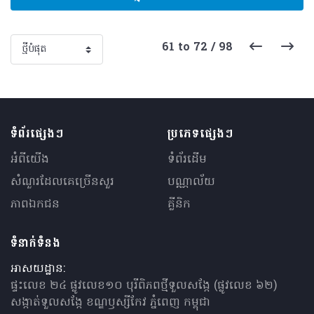
61 to 72 / 98
ទំព័រផ្សេងៗ
ប្រភេទផ្សេងៗ
អំពីយើង
ទំព័រដើម
សំណួរ​ដែលគេ​ច្រើន​សួរ
បណ្ណាល័យ
ភាពឯកជន
គ្លីនិក
ទំនាក់ទំនង
អាសយដ្ឋាន:
ផ្ទះលេខ ២៤ ផ្លូវលេខ១០ បុរីពិភពថ្មីទួលសង្កែ (ផ្លូវលេខ ៦២)
សង្កាត់ទួលសង្កែ ខណ្ឌឫស្សីកែវ ភ្នំពេញ កម្ពុជា