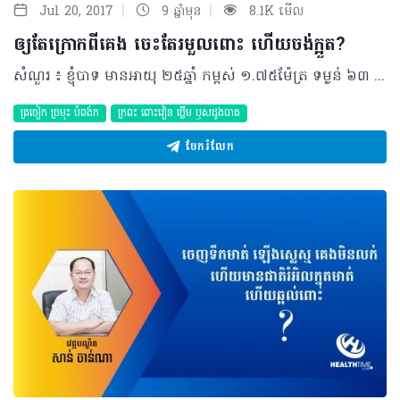
|
|
Jul 20, 2017
9 ឆ្នាំមុន
8.1K មើល
ឲ្យតែក្រោកពីគេង ចេះតែរមួលពោះ ហើយចង់ក្អួត?
សំណួរ ៖ ខ្ញុំបាទ មានអាយុ ២៥ឆ្នាំ កម្ពស់ ១.៧៥ម៉ែត្រ ទម្ងន់ ៦៣ គីឡូក្រាម សព្វថ្ងៃជា និស្សិត។ ខ្ញុំមានបញ្ហាសុខភាព ដោយពេលក្រោកពីគេងចេះតែមានអារម្មណ៍ថា ចង់ក្អួត ឈឺបំពង់ក និងមានអាការៈស្ងួតបំពង់ក ចេះតែរមួលពោះ ពេលញ៉ាំក៏ឈឺ មិនញ៉ាំក៏ឈឺ។ រោគសញ្ញាខាងលើកើតមានឡើង ៤ឆ្នាំមកហើយ ហើយបន្ថែមពីរោគសញ្ញាខាងលើ ខ្ញុំតែងតែមានអារម្មណ៍ហត់ និងឈឺឆ្អឹងខ្នង។ ខ្ញុំធ្លាប់ប្រើ ថ្នាំសម្រាប់ព្យាបាលរលាកក្រពះ និងពោះវៀន តែខ្ញុំមិនមានប្រើថ្នាំប្រចាំកាយនោះទេ។ ខ្ញុំចង់សួរលោកវេជ្ជបណ្ឌិតថា តើខ្ញុំត្រូវទទួលបានការព្យាបាលដូចម្តេច? ចម្លើយ៖ តាមការរៀបរាប់របស់ប្អូន វាអាចជារោគសញ្ញាទាក់ទងទៅនឹងបញ្ហាក្រពះ ឬក៏បណ្ដាលមកពីបញ្ហាឆ្អឹងខ្នង។ ជាធម្មតា មុននឹងគ្រូពេទ្យព្យាបាលជំងឺ គ្រូពេទ្យត្រូវពិនិត្យមើលអ្នកជំងឺ សួរនាំថតឆ្លុះ ថតកាំរស្មី X ឬមើលឈាមបន្ថែម។ បើសិនជាប្អូនមានសំណួរ ឬ ការងឿងឆ្ងល់បន្ថែម សូមទៅពិគ្រោះជំងឺជាមួយគ្រូពេទ្យឯកទេស ដើម្បីធ្វើរោគវិនិច្ឆ័យឲ្យបានកាន់តែច្បាស់ និងទទួលបានការព្យាបាលដ៏ត្រឹមត្រូវ ព្រមទាំង សន្សំសំចៃថវិកា និងពេលវេលា។ បកស្រាយដោយ​ ៖ វេជ្ជបណ្ឌិត សាន់ ចាន់ណា ឯកទេសជំងឺ ថ្លើម ក្រពះ ពោះវៀននៃមន្ទីរពេទ្យកាល់ម៉ែត © 2017 រក្សាសិទ្ធិគ្រប់យ៉ាងដោយ Health Time Corporation ចំពោះគ្រប់អត្ថបទដោយគ្មានផ្នែកណាមួយត្រូវបោះពុម្ពផ្សាយចូលប្រព័ន្ធអ៊ីនធឺណែត ឧបករណ៍អេឡិចត្រូនិក អាត់ជាសំឡេងឬថតចំលងគ្រប់រូបភាពដោយគ្មានការអនុញ្ញាតឡើយ
ត្រចៀក ច្រមុះ បំពង់ក
ក្រពះ​ ពោះវៀន​ ថ្លើម ឫសដូងបាត
ចែករំលែក