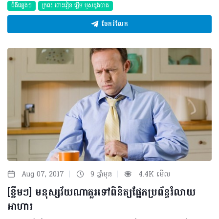
ជំងឺផ្សេងៗ
ក្រពះ​ ពោះវៀន​ ថ្លើម ឫសដូងបាត
ចែករំលែក
|
|
Aug 07, 2017
9 ឆ្នាំមុន
4.4K មើល
[ខ្លឹមៗ] មនុស្សវ័យណាគួរទៅពិនិត្យផ្នែកប្រព័ន្ធរំលាយ
អាហារ