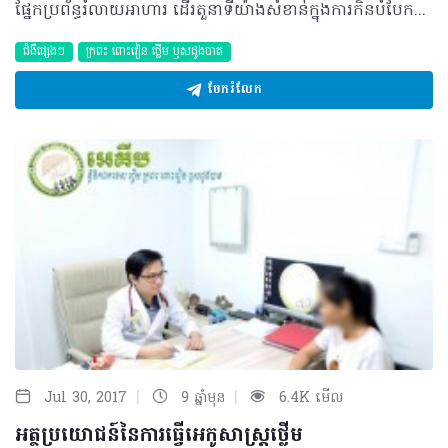
ផ្នែកប្រព័ន្ធរំលាយអាហារ ដើរតួនាទីយ៉ាងសំខាន់ក្នុងការកិនបំបែកចំណីអាហារ និងស្រូបយកសារធាតុចិញ្ចឹម តែបើកាលណាប្រព័ន្ធរំលាយអាហារយើងមិនល្អនោះ វាអាចធ្វើឲ្យមានការរំខាន ដល់ការរស់នៅរបស់យើង ដែលធ្វើឲ្យគុណភាពនៃការរស់នៅ របស់យើងថយចុះផង។ លោកវេជ្ជបណ្ឌិត ឈាង​ ស៊ីដេត ប្រធានប្រតិបត្តិនៃគ្លីនិក អេគីប បានបង្ហាញពីក្រុមអាយុធំៗ​ ដែលពួកគាត់គួរតែមកពិគ្រោះ និងពិនិត្យជាមួយ​ គ្រូពេទ្យឯកទេស ផ្នែកប្រព័ន្ធរំលាយអាហារ៖ • មនុស្សធម្មតាមានអាយុចាប់ពី ៤៥ឆ្នាំឡើងទៅ ដែលមិនមានប្រវត្តិគ្រួសារ មានបញ្ហាក្រពះ ពោះវៀនធ្ងន់ធ្ងរ ឬមហារីក ពួកគាត់អាចពិនិត្យរៀងរាល់ ៣ ទៅ៥ឆ្នាំម្តង។ • តែផ្ទុយទៅវិញបើ គ្រួសាររបស់គាត់មាន ប្រវត្តិសុខភាពមិនល្អ ដូចជា បញ្ហាក្រពះ ពោះវៀន វាអាចទាក់ទងនឹង តំណរពូជ ឬសេនេទិច ឧទាហរណ៍ ដូចជា​ ដុំមហារីកជាដើម នោះគ្រូពេទ្យនឹងធ្វើការអង្កេត វិភាគរោគបន្តបន្ទាប់ ដើម្បីគួរទទួលការព្យាបាលឲ្យត្រឹមត្រូវ។ • ចំពោះលក្ខខណ្ឌមនុស្សវ័យក្រោម ៤៥ឆ្នាំ បើគាត់មាន ជំងឺបាក់ទឹកចិត្ត ឬតានតឹង ហើយមិនមានរោគសញ្ញាគំរាមកំហែងធ្ងន់ធ្ងរ ពេលខ្លះពួកគាត់ អាចប្រឹក្សា និង ធ្វើការពិនិត្យលើរបៀបរបបនៃការរស់នៅប្រចាំថ្ងៃរបស់គាត់ឡើងវិញ ឬអាចញ៉ាំថ្នាំតិចតួច។ បន្ទាប់មក បើអាការៈជំងឺនៅតែ​មិនមាន ភាពប្រសើរឡើង គ្រូពេទ្យឯកទេស នឹងធ្វើការអង្កេតបន្តបន្ទាប់ទៀត ដើម្បីមើលពីបញ្ហាផ្សេងៗទៀត។ ទាក់ទងនឹងការថែទាំសុខភាពទូទៅ ក៏ដូចជាផ្នែកក្រពះ ពោះវៀន លោកវេជ្ជបណ្ឌិតក៏បានផ្តាំផ្ញើផងដែរថា យើងត្រូវចាំបាច់យកចិត្តទុកដាក់ លើការថែទាំសុខភាព ទាំងការពិនិត្យ ទាំងការរស់នៅប្រចាំថ្ងៃ ដោយចៀសវាងការពិសារគ្រឿងស្រវឹង ចៀសវាងការពិសារអាហារ ដែលមិនមានអនាម័យ ឬមិនសមស្របតាមបច្ចេកទេសចំអិនល្អ និងត្រូវហាត់ប្រាណឲ្យបានទៀងទាត់។ ស្វែងយល់បន្ថែមអំពី តំហែទាំលើប្រព័ន្ធរំលាយអាហារ ©2017 រក្សាសិទ្ធិគ្រប់យ៉ាង​ដោយ Healthtime Corporation ចំពោះគ្រប់អត្ថបទដោយគ្មានផ្នែកណាមួយត្រូវបោះពុម្ពផ្សាយចូល ប្រព័ន្ធអ៊ីនធឺណែត ឧបករណ៍អេឡិចត្រូនិក អាត់ជាសំឡេងឬថតចំលងគ្រប់រូបភាពដោយគ្មានការអនុញ្ញាតឡើយ។
ជំងឺផ្សេងៗ
ក្រពះ​ ពោះវៀន​ ថ្លើម ឫសដូងបាត
ចែករំលែក
|
|
Jul 30, 2017
9 ឆ្នាំមុន
6.4K មើល
អត្ថប្រយោជន៍នៃការធ្វើអេកូសាស្រ្តថ្លើម