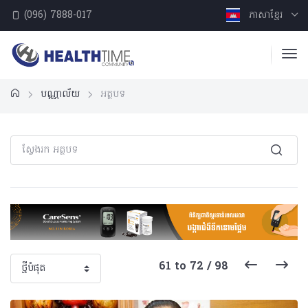
(096) 7888-017
ភាសាខ្មែរ
បណ្ណាល័យ
អត្ថបទ
61 to 72 / 98