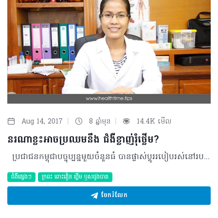
|
|
Aug 14, 2017
8 ឆ្នាំមុន
14.4K មើល
នរណាខ្លះអាចប្រឈមនឹង ជំងឺខ្លាញ់រុំថ្លើម?
ប្រជាជនកម្ពុជាបច្ចុប្បន្នមួយចំនួនធំ បានផ្លាស់ប្តូររបៀបរស់នៅរបស់ខ្លួនតាមបែបអឺរ៉ុប ជាហេតុធ្វើឲ្យបញ្ហាធាត់ និងការមានជំងឺទឹកនោមផ្អែមកើនឡើង នេះបង្ហាញថា អត្រានៃអ្នកជំងឺខ្លាញ់រុំថ្លើមក៏មានកាន់តែច្រើន។ អ្វីទៅជាជំងឺខ្លាញ់រុំថ្លើម? ជំងឺខ្លាញ់រុំថ្លើមជាការច្រាល់ ឬលើសនូវកម្រិតជាតិខ្លាញ់ប្រភេទទ្រីគ្លីសេរីត (Triglyceride) ច្រើន ក្នុងកោសិកាថ្លើមខុសពីធម្មតា ធ្វើឲ្យថ្លើមរីកធំ។ ដោយឡែក ជំងឺខ្លាញ់រុំថ្លើមត្រូវបានបែងចែកជា៤កម្រិត៖ •Simple Steatosis៖ ជាខ្លាញ់រុំថ្លើមបណ្តាលមកពីការបរិភោគអាហារមានជាតិខ្លាញ់ច្រើនដែលវាមិនពាក់ព័ន្ធនឹងការពិសាស្រានោះទេ។កម្រិតទីមួយនេះ មិនទាន់ធ្វើឲ្យមានការខូចខាតទៅលើកោសិកាទេ។ •Non alcoholic Steatohepatitis៖ ដំណាក់កាលដែលមានការរលាកទៅលើកោសិកាថ្លើមក្នុងពេលជាមួយគ្នានេះដែរ ការធ្វើវិភាគឈាម នឹងរកឃើញថាអង់ស៊ីមថ្លើមមួយចំនួន ដូចជាTransaminase មានការកើនឡើង។ ករណីនេះបើមិនបានធ្វើរោគវិនិច្ឆ័យ និងព្យាបាលឲ្យទាន់ពេលវេលាទេនោះ វាអាចវិវឌ្ឍទៅជាក្រិនថ្លើម។ •Alcoholic Steatohepatitis៖ ជាជំងឺខ្លាញ់រុំថ្លើមដែលបណ្តាលមកពីការពិសាស្រាលើសកម្រិតក្នុងរយៈពេលយូរ ធ្វើឲ្យខ្លាញ់ដែលបំលែងមកពីអាល់កុល ទៅស្តុកទុកក្នុងថ្លើមច្រើន។ •Diffuse Steatohepatitis៖ ដំណាក់កាលដែលមានផលប៉ះពាល់លើសាច់ថ្លើមទាំងមូលបណ្តាលមកពីការពិសាស្រាលើសកម្រិតរយៈពេលយូរធ្វើឲ្យថ្លើមកាន់តែរីកធំប្រសិនបើព្យាបាលមិនទាន់ពេលអាចវិវឌ្ឍទៅជាក្រិនថ្លើមដូចករណីទី២ដែរ។ រោគសញ្ញា ភាគច្រើនអ្នកជំងឺពុំមានលេចចេញជារោគសញ្ញាអ្វីទាំងអស់ ករណីតិចតួចបំផុតអ្នកជំងឺអាចមានអាការៈឈឺចាប់ ឬមានអារម្មណ៍សៀតក្រោមឆ្អឹងជំនី និងមានក្អួតចង្អោរជាដើម។ ជួនកាលអ្នកជំងឺអាចរកឃើញថាមានសញ្ញាថ្លើមរីកធំ នៅពេលពិនិត្យរាងកាយជាមួយគ្រូពេទ្យ។ មូលហេតុ និងកត្តាហានិភ័យ ជាទូទៅជំងឺខ្លាញ់រុំថ្លើមមានមូលហេតុនិងកត្តាហានិភ័យជាច្រើនរួមមាន៖ •ការធាត់ជ្រុល •អ្នកជំងឺទឹកនោមផ្អែម •ការលើសជាតិខ្លាញ់ •ការពិសាស្រាលើសកម្រិតក្នុងរយៈពេលយូរ •ការមានផ្ទៃពោះ •ជំងឺមេតាបូលីស គឺអ្នកជំងឺដែលមានជំងឺ៣រួមគ្នា លើសសម្ពាធឈាម ទឹកនោមផ្អែម និងលើសជាតិខ្លាញ់ •ការប្រើប្រាស់ឱសថមួយចំនួនដូចជា Cor-ticoid(ឱសថប្រឆាំងការរលាក) ARV (ថ្នាំប្រឆាំងនឹងជំងឺអេដស៍)និងប្រភេទថ្នាំផ្សេងៗទៀតដែលធ្វើឲ្យ Triglyceride ស្តុកក្នុងថ្លើមកាន់តែច្រើន •អ្នកធ្វើការងារផ្នែកកសិកម្ម ដែលប្រើប្រាស់ថ្នាំសម្លាប់សត្វល្អិតស្ថិតក្នុងក្រុម DDT •អ្នកជំងឺកង្វះប្រូតេអ៊ីន •ការស្រកទម្ងន់លឿនពេក។ ការធ្វើរោគវិនិច្ឆ័យ ដើម្បីរកឲ្យឃើញថាអ្នកជំងឺកំពុងប្រឈមជាមួយ ខ្លាញ់រុំថ្លើម ត្រូវធ្វើការត្រួតពិនិត្យរាងកាយជាមួយគ្រូពេទ្យជំនាញ រួមជាមួយការត្រួតពិនិត្យតាមរយៈរូបភាពវេជ្ជសាស្ត្រមួយចំនួន ដូចជា អេកូសាស្ត្រ ដើម្បីមើលសភាពរបស់ថ្លើម និងការពិនិត្យឈាម មើលមុខងាររបស់ថ្លើម ដឹងពីកម្រិតនៃការប៉ះពាល់នៅថ្លើមប៉ុណ្ណា។ករណីការធ្វើអេកូសាស្ត្រពិបាកមើលគ្រូពេទ្យនឹងតម្រូវឲ្យអ្នកជំងឺធ្វើCTស្កេនក្នុងគោលបំណងវាស់ពីកម្រិតជាតិខ្លាញ់ក្នុងសាច់ថ្លើម។ ការព្យាបាល ចំពោះការព្យាបាលជំងឺខ្លាញ់រុំថ្លើម គឺតម្រូវឲ្យព្យាបាលទៅតាមមូលហេតុរបស់អ្នកជំងឺ៖ •ចំពោះអ្នកជំងឺធាត់ ត្រូវប្តូររបបអាហារត្រឹមត្រូវបន្ថយអាហារផ្តល់ថាមពលច្រើន ហាត់ប្រាណឲ្យបានទៀងទាត់ •ចំពោះអ្នកជំងឺមេតាបូលីស ត្រូវព្យាបាលជំងឺទាំង៣នេះជាមុនសិន •ចំពោះអ្នកជំងឺលើសជាតិខ្លាញ់ ត្រូវប្រើថ្នាំបញ្ចុះជាតិខ្លាញ់តាមប្រភេទខ្លាញ់ដែលលើស •បន្ថយឬបញ្ឈប់ការពិសាស្រា ចំពោះអ្នកញៀនស្រា •ចៀសវាងការប្រើថ្នាំប្រភេទ Corticoid •ការពារខ្លួនពេលប្រើថ្នាំសម្លាប់សត្វល្អិត •ចំពោះស្ត្រីមានផ្ទៃពោះជំងឺខ្លាញ់រុំថ្លើម នឹងជាវិញដោយខ្លួនឯងពេលសម្រាលរួច។គួរបញ្ជាក់ផងដែរថា ជំងឺខ្លាញ់រុំថ្លើមនឹងអាចព្យាបាលឲ្យជាសះស្បើយ ដរាបណាអ្នកជំងឺលុបបំបាត់នូវមូលហេតុនានាដូចបានរៀបរាប់ខាងលើនិងធ្វើតាមការណែនាំរបស់អ្នកជំនាញបានត្រឹមត្រូវ។ ផលវិបាក ក្នុងករណីអ្នកជំងឺមិនទទួលការព្យាបាលទាន់ពេលវេលាទេនោះ ពួកគាត់នឹងអាចប្រឈមជាមួយនឹងជំងឺរលាកថ្លើមរ៉ាំរ៉ៃ ក្រិនថ្លើម ទាចទឹក និងមហារីកថ្លើម ទៅថ្ងៃមុខ។ ការការពារ ការរស់នៅប្រកបដោយអនាម័យ របបអាហារប្រកបដោយតុល្យភាព បន្ថយអាហារខ្លាញ់បញ្ឈប់ការ ​ ពិសាស្រា ហាត់ប្រាណជាប្រចាំ និងចៀសវាងការប្រើថ្នាំ Corticoid ដោយគ្មានវេជ្ជបញ្ជា អាចការពារពីជំងឺខ្លាញ់រុំថ្លើមបាន។ បកស្រាយដោយ ៖ វេជ្ជបណ្ឌិត វង ច័ន្ទលីណា ឯកទេសក្រពះ-ពោះវៀន-ថ្លើម និងឫសដូងបាត នៃមន្ទីរពេទ្យកាល់ម៉ែត និងជសាស្ត្រាចារ្យនៃសាកវិទ្យាល័យវិទ្យាសាស្ត្រសុខាភិបាល ©2017 រក្សាសិទ្ធិគ្រប់យ៉ាង​ដោយ Health Time Corporation ចំពោះគ្រប់អត្ថបទដោយគ្មានផ្នែកណាមួយត្រូវបោះពុម្ពផ្សាយចូល ប្រព័ន្ធអ៊ីនធឺណែត ឧបករណ៍អេឡិចត្រូនិក អាត់ជាសំឡេងឬថតចំលងគ្រប់រូបភាពដោយគ្មានការអនុញ្ញាតឡើយ។
ជំងឺផ្សេងៗ
ក្រពះ​ ពោះវៀន​ ថ្លើម ឫសដូងបាត
ចែករំលែក