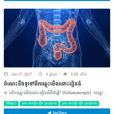
|
|
Jul 17, 2017
9 ឆ្នាំមុន
5.5K មើល
ចំណេះដឹងទូទៅពីការឆ្លុះមើលពោះវៀនធំ
១. តើការឆ្លុះមើលពោះវៀនធំគឺជាអ្វី? (Colonoscopy) ការឆ្លុះមើលពោះវៀនធំ គឺជាការធ្វើតេស្តមួយដែលអាចអោយយើងមើលនៅផ្ទៃខាងក្នុងនៃពោះវៀនធំរបស់មនុស្ស។ ជាញឹកញាប់ វេជ្ជបណ្ឌិតធ្វើការឆ្លុះមើលពោះវៀនធំដើម្បីពិនិត្យរកមើលការដុះសាច់ (polyps) ឬសម្រាប់ធ្វើរោគវិនិច្ឆ័យ ជំងឺមហារីកពោះវៀនធំ (colorectal cancer)។ ការដុះសាច់ (polyps) ជាការលូតលាស់មិនប្រក្រតីនៃផ្ទៃខាងក្នុងនៃពោះវៀនធំ ដែលអាចវិវត្តទៅជាមហារីកពោះវៀនធំបាន។ ប្រសិនបើអ្នកមានការដុះសាច់ វេជ្ជបណ្ឌិតអាចនឹងយកពួកវាចេញក្នុងពេលឆ្លុះមើលពោះវៀនធំនោះតែម្តង។ ការកាត់សាច់ដុះ (polypectomy) ជួយបន្ថយឱកាសនៃការកើតជំងឺមហារីកពោះវៀនធំបាន។ ការធ្វើតេស្តពិនិត្យរកមហារីក (cancer screening) គឺជាការធ្វើតេស្តដែលត្រូវបានធ្វើឡើង ដើម្បីព្យាយាមរកអោយឃើញជំងឺមហារីកមុនពេលដែលមនុស្សម្នាក់មានរោគសញ្ញា។ មហារីកដែលត្រូវបានរកឃើញនៅដំណាក់កាលដំបូងជាទូទៅមានទំហំតូច និងអាចត្រូវបានព្យាបាលយ៉ាងងាយស្រួល និងមានប្រសិទ្ធភាព។ ការធ្វើតេស្តរកជំងឺមហារីកពោះវៀនធំមានច្រើនវិធី ប៉ុន្ដែការឆ្លុះមើលពោះវៀនធំ នៅតែជាតេស្តល្អបំផុតដែល វេជ្ជបណ្ឌិតបានជ្រើសរើសយក។ ២.នៅពេលណាដែលខ្ញុំគួរតែមានការតាមដានរកជំងឺមហារីកពោះវៀនធំ? ក្រុមវេជ្ជបណ្ឌិតបានផ្ដល់អនុសាសន៍ថាមនុស្សភាគច្រើន ត្រូវចាប់ផ្តើមតាមដានរកមើល ជំងឺមហារីកពោះវៀនធំនៅអាយុ 50 ។ មនុស្សខ្លះមានការប្រឈមមុខខ្ពស់នឹងការកើតជំងឺមហារីកពោះវៀន ដោយសារតែមានប្រវត្តិគ្រួសារមាន ឬមានលក្ខខណ្ឌវេជ្ជសាស្រ្តមួយចំនួន។ មនុស្សទាំងនេះ អាចនឹងចាប់ផ្តើមការតាមដានរកមើល ជំងឺមហារីកពោះវៀនធំនៅវ័យក្មេងជាងប្រជាជនទូទៅ។ ៣.តើអ្វីទៅជាហេតុផលផ្សេងទៀតដែលគ្រូពេទ្យអាចផ្ដល់យោបល់ឲ្យដើម្បីធ្វើការឆ្លុះមើលពោះវៀនធំ? វេជ្ជបណ្ឌិតអាចផ្តល់យោបល់ឲ្យអ្នកធ្វើការឆ្លុះពោះវៀនធំប្រសិនបើអ្នកមានរោគសញ្ញាដូចខាងក្រោម ៖ - មានឈាមនៅក្នុងលាមក - ការផ្លាស់ប្តូរទម្លាប់ក្នុងការបន្ទោរបង់ដូចជារាគរូសរាំរ៉ៃ - ភាពស្លេកស្លាំង - ឈឹពោះរយៈពេលវែង ឬ ឈឺទ្វារធំ - មានប្រវត្តិជំងឺមហារីកពោះវៀនធំ ឬដុះសាច់ក្នុងពោះវៀនធំ។ ៤. តើមានអ្វីដែលខ្ញុំគួរធ្វើមុនពេលការឆ្លុះពោះវៀន? វេជ្ជបណ្ឌិតនឹងផ្ដល់សេចក្ដីណែនាំអំពីអ្វីដែលត្រូវធ្វើមុនពេលការឆ្លុះពោះវៀន។ គាត់នឹងប្រាប់អ្នកពី អាហារដែលអ្នកអាចបរិភោគនិង មិនអាចបរិភោគ។ គាត់នឹងប្រាប់អ្នកថាតើអ្នកត្រូវការបញ្ឈប់ការប្រើថ្នាំណាមួយនៃថ្នាំប្រចាំថ្ងៃរបស់អ្នកជាមុន។ អ្នកអាចនឹងបញ្ឈប់ថ្នាំមួយចំនួនរហូតដល់ទៅមួយសប្តាហ៍មុនពេលការធ្វើតេស្តនេះ។ ពោះវៀនធំត្រូវការបានសម្អាតចេញមុនពេលការឆ្លុះពោះវៀន។ វេជ្ជបណ្ឌិតនឹងផ្ដល់ឱ្យអ្នកនូវទឹកថ្នាំមួយដែលបណ្តាលឱ្យបន្ទោបង់ញឹក។​ វាជាការសំខាន់ ដើម្បីផឹកទាំងអស់របស់វា​ ដើម្បីធ្វើឲ្យប្រាកដថាពោះវៀនធំរបស់អ្នក គឺស្អាត។ ៥. តើមានអ្វីកើតឡើង ក្នុងអំឡុងពេលការឆ្លុះពោះវៀន? វេជ្ជបណ្ឌិតនឹងផ្តល់ឲ្យអ្នកនូវថ្នាំ ដើម្បីធ្វើឲ្យអ្នកមានអារម្មណ៍ថាបានសម្រាក។ បន្ទាប់មកគាត់នឹងដាក់បំពង់តូចមួយចូលក្នុងទ្វារធំ គាត់នឹងមើលស្រទាប់ខាងក្នុងនៃពោះវៀនធំទាំងមូលក្នុងអំឡុងពេលឆ្លុះពោះវៀន។​ វេជ្ជបណ្ឌិតអាចធ្វើតេស្តមួយដែលហៅថាការធ្វើកោសល្យវិច័យ ដោយការកោសយកផ្នែកតូចមួយនៃជាលិកាពោះវៀនធំ។ បន្ទាប់មកគាត់នឹងយកជាលិកានោះទៅពិនិត្យមើលតាមមីក្រូទស្សន៍ ដើម្បីមើលថាតើវាមានរោគមហារីក រឺក៏អត់។ ៥. តើមានអ្វីកើតឡើង បន្ទាប់ពីការឆ្លុះពោះវៀន? វេជ្ជបណ្ឌិតនឹងផ្ដល់ឱ្យអ្នកនូវការណែនាំអំពីអ្វីដែលត្រូវធ្វើបន្ទាប់ពីការឆ្លុះពោះវៀន។ មនុស្សភាគច្រើនអាចបរិភោគជាធម្មតា។ វេជ្ជបណ្ឌិតនឹងប្រាប់អ្នកពេលដែលត្រូវចាប់ផ្តើមប្រើឡើងវិញ នូវថ្នាំណាមួយដែលអ្នកបានឈប់មុនពេលធ្វើតេស្ត។ ៦. នៅពេលដែលខ្ញុំគួរហៅទូរស័ព្ទទៅវេជ្ជបណ្ឌិត ឬគិលានុបដ្ឋាយិការបស់ខ្ញុំ? ហៅទូរស័ព្ទទៅវេជ្ជបណ្ឌិតឬគិលានុបដ្ឋាយិការបស់អ្នកភ្លាមប្រសិនបើអ្នកមានបញ្ហាដូចខាងក្រោមនេះ ៖ - ចុកពោះខ្លាំង - ក្អួត - គ្រុនក្តៅ - ការហូរឈាមច្រើនតាមទ្វារធំ។ ចំណេះដឹងទូទៅខ្លីៗ ១ / ការប្រឈមមុខនឹងជំងឺនេះកើនតាមអាយុ ច្រើនជាង ៩០ % នៃជំងឺមហារីកពោះវៀនធំត្រូវបានរកឃើញនៅអាយុ ៥០ ឆ្នាំឡើងទៅ។ ២ / ការដុះសាច់នៅដំណាក់កាលមុនមហារីក ឬមហារីកនៅដំណាក់កាលដំបូង ជាទូទៅមិនបង្កអោយមានរោគសញ្ញាអ្វីទេ ដូច្នេះការតាមដានស្វែងរកជំងឺនេះមានសារៈសំខាន់ខ្លាំងណាស់។ ៣ / មនុស្សខ្លះមានការប្រឈមមុខខ្ពស់នឹងការកើតជំងឺមហារីកពោះវៀន ដោយសារតែមានប្រវត្តិគ្រួសារមានឬ មានលក្ខខណ្ឌវេជ្ជសាស្រ្តមួយចំនួន។ មនុស្សទាំងនេះអាចនឹងចាប់ផ្តើមការតាមដានរកមើល ជំងឺមហារីកពោះវៀនធំនៅវ័យក្មេងជាងប្រជាជនទូទៅ។ ៤ / ការធ្វើតេស្តរកជំងឺមហារីកពោះវៀនធំមានច្រើនវិធី ប៉ុន្ដែការឆ្លុះមើលពោះវៀនធំ នៅតែជាតេស្តល្អបំផុតដែលវេជ្ជបណ្ឌិតបានជ្រើសរើសយកមកប្រើប្រាស់។ © 2017 រក្សាសិទ្ធិគ្រប់យ៉ាងដោយ Health Time Corporation ចំពោះគ្រប់អត្ថបទដោយគ្មានផ្នែកណាមួយត្រូវបោះពុម្ពផ្សាយចូលប្រព័ន្ធអ៊ីនធឺណែត ឧបករណ៍អេឡិចត្រូនិក អាត់ជាសំឡេងឬថតចំលងគ្រប់រូបភាពដោយគ្មានការអនុញ្ញាតឡើយ
ជំងឺផ្សេងៗ
ក្រពះ​ ពោះវៀន​ ថ្លើម ឫសដូងបាត
ក្រពះ​ ពោះវៀន​ ថ្លើម ឫសដូងបាត
ចែករំលែក