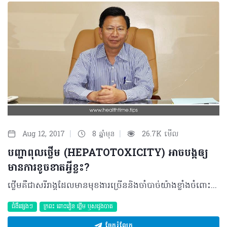
|
|
Aug 12, 2017
8 ឆ្នាំមុន
26.7K មើល
បញ្ហាពុលថ្លើម (HEPATOTOXICITY) អាចបង្កឲ្យ
មានការខូចខាតអ្វីខ្លះ?
ថ្លើមគឺជាសរីរាង្គដែលមានមុខងារច្រើននិងចាំបាច់យ៉ាងខ្លាំងចំពោះរាងកាយហើយក៏ជាសរីរាង្គចម្បងមួយសម្រាប់ ធ្វើការសម្អាតជាតិពុលនៅក្នុងខ្លួនរបស់យើងផងដែរ។ ជាមួយនឹងមុខងារដ៏សំខាន់ទាំងនេះ តើនឹងមានអ្វីកើត ឡើងនៅពេលមានការពុលលើសរីរាង្គថ្លើមផ្ទាល់? តើអ្វីខ្លះជាដើមចមនៃការបង្កជាតិពុលទៅលើថ្លើម? និយមន័យនៃការពុលថ្លើមសរីរាង្គថ្លើមដែលទទួលរងការវាយប្រហារដោយជាតិពុល គឺជាថ្លើមខូច គុណភាព (Liver damage ឬ Liver injury) ខ្សោយ និងមិនអាចបំពេញមុខងារបានល្អ។ ជាទូទៅ ការពុលថ្លើមសំដៅដល់ការខូចខាតនៃកោសិកា និងជាលិកាថ្លើម (Damage) ដែលអាចបែងចែកជា ២យ៉ាង៖ • ការពុលស្រួចស្រាវ ឬទាន់ហន់ (Acute toxicity)៖ ការពុលដែល បង្ហាញឡើង និងបំផ្លាញថ្លើមភ្លាមៗ • ការពុលរ៉ាំរ៉ៃ (Chronic toxicity)៖ ការពុលដែលកើតឡើង បន្តិចម្តងៗ ធ្វើឲ្យថ្លើមចុះខ្សោយក្នុងរយៈពេលយូរ ដោយមិនធ្វើឲ្យអ្នកជំងឺដឹងខ្លួន។ ដោយឡែក កម្រិតនៃការពុលថ្លើម ត្រូវបានបែងចែកទៅតាមប្រទេស ឬវេជ្ជសាស្ត្រនីមួយៗដោយផ្អែកលើលក្ខខណ្ឌខុសគ្នា តែជាទូទៅវាត្រូវបានបែងចែកជា ៣កម្រិតគឺ កម្រិតស្រាល កម្រិតធ្ងន់ និងចុងក្រោយគឺ កម្រិតដែលសាច់ថ្លើមរលួយដែលហៅថា Fulminant Hepatitis។ ចំពោះការពុលថ្លើមកម្រិត Fulminant Hepatitis ដែលឋិតក្នុងទម្រង់ទាន់ហន់ មានន័យថា អ្នកជំងឺអាចឈានដល់ការស្លាប់បានបើមិនបានទទួលការសង្គ្រោះជាបន្ទាន់ ជាពិសេសបើមានការបន្ថែមនូវកត្តាដែលនាំឲ្យមានគ្រោះថ្នាក់ដល់ថ្លើមបន្ថែមទៀត (ឧទាហរណ៍ដូចជាការពិសាសុ​រា ឬឱសថនានាដែលប៉ះពាល់ដល់ថ្លើមរាប់បញ្ចូលទាំងឱសថបុរាណខ្មែរ ថ្នាំចិនសែ -ល-​នៅពេលថ្លើមកំពុងខូច ឬពុលហើយនោះ)។ មូលហេតុដែលអាចបង្កឲ្យមានការពុលថ្លើមការខូចថ្លើម អាចបង្កមកពីមូលហេតុជាច្រើនរួមមាន ការទទួលទានស្រា ឱសថមួយចំនួន ថ្នាំខ្មែរ ថ្នាំចិនសែ ឫសឈើ សារធាតុគីមី និងការមានសារធាតុពុលរបស់មេរោគ (toxin) ឬសកម្មភាពរបស់មេរោគដែលចូលទៅបំផ្លាញកោសិការបស់ថ្លើមតែម្តង -ល-។ រោគសញ្ញានៃការពុលថ្លើម ការពុលថ្លើមអាចបង្ហាញជារោគសញ្ញាក្រោមទម្រង់ទាន់ហន់ និងរ៉ាំរ៉ៃបានដូចតែគ្នាទេ៖ ក្នុងករណីរ៉ាំរ៉ៃ៖ ជាធម្មតាពុំមានផ្តល់ជាសញ្ញាណាមួយច្បាស់លាស់ឡើយ ហើយអ្នកជំងឺខ្លះអាចមិនដឹងខ្លួនថាថ្លើមកំពុងមានការវាយប្រហារដោយជាតិពុលទៀតផង (ស្ថិតក្នុងសភាពស្ងាត់ស្ងៀម)។ ក្នុងករណីទាន់ហន់៖ អ្នកជំងឺអាចមានអាការៈមួយចំនួនដែលជាទូទៅទាក់ទងនឹងមុខងារមិនប្រក្រតីរបស់ថ្លើមនោះតែម្តងដូចជា៖ • ប្រព័ន្ធរំលាយអាហារ៖ ការរំលាយអាហារដំណើរការមិនបានល្អ ដែលនាំឲ្យមានសញ្ញាដូចជា មិនឃ្លានបាយ តឹងពោះខ្លាំង និងឆ្អែតជាប្រចាំជាដើម។ • ការចម្រោះទឹកប្រមាត់៖ ថ្លើមមានសភាពខ្សោយមិនអាចចម្រោះទឹកប្រមាត់ចេញពីក្នុងឈាមបាន (Bilirubin Conjugation) នាំឲ្យឡើងលឿងខ្លាំងពេញខ្លួនរួមមានស្បែក ក្រចក គ្រាប់ភ្នែក ទឹកនោមនិងលាមក (ខាន់លឿង)។ • គ្រប់គ្រងជាតិស្ករ៖ ថ្លើមមិនអាចបំពេញមុខងារគ្រប់គ្រងជាតិស្ករឲ្យបាននឹងនរ នាំឲ្យមានវិបត្តិលើជាតិស្ករក្នុងឈាម និងជួនកាលអាចឲ្យខ្វះស្ករក្នុងឈាមខ្លាំង ដែលបណ្តាលឲ្យអស់កម្លាំង បែកញើសស្អិត រហេងរហាងដៃជើង ឬរហូតទៅដល់សន្លប់ បាត់បង់ស្មារតី។ • តួនាទីផលិតប្រូតេអុីន និង Albumin ក្នុងខ្លួន៖ កាលណាថ្លើមខ្សោយ វាមិនអាចផលិត Albumin និងប្រូតេអុីនទៅក្នុងឈាមឲ្យបានគ្រប់គ្រាន់ដែលនាំឲ្យអ្នកជំងឺអាចហើមពេញខ្លួន និងបង្កជាវិបត្តិលើកំណកឈាម (ឈាមមិនងាយកក) ព្រមទាំងអាចមានកន្ទួលលើស្បែកដូចសំបុកពីងពាង (Spider angiomas) និងបណ្តាលឲ្យកើតទាចទឹក ផងដែរក្នុងករណីខ្វះ Albumin ឬថ្លើមខូចខ្លាំង ដោយសារថ្លើមមិនអាចរុញឈាមទៅកាន់បេះដូងបាន។ ការធ្វើរោគវិនិច្ឆ័យចំពោះពុលថ្លើម ការធ្វើរោគវិនិច្ឆ័យចំពោះពុលថ្លើមអាចធ្វើតាមរយៈវិធីសាស្ត្រមួយចំនួនរួមមាន៖ តាមរយៈការសាកសួរ៖ ការស្វែងរកមូលហេតុបង្ក (ឧ. អ្នកជំងឺផឹកស្រា) ប្រវត្តិជំងឺ (ឧ. រលាកថ្លើម អា បេ សេ ជាដើម)។ តាមសញ្ញាគ្លីនិក៖ ទាចទឹក លឿងពេញខ្លួន កន្ទួលលើស្បែកឈាមក្រកក អស់កម្លាំង បែកញើសស្អិត មិនរំលាយអាហារជាដើម។ ក្នុងករណីដែលថ្លើមរីកខ្លាំង ឬរលាកខ្លាំង នាំឲ្យមានការឈឺចាប់ត្រង់ពោះខាងលើ ផ្នែកខាងស្តាំ (Right upper quadrant pain)។ តេស្តផ្សេងៗក្នុងមន្ទីរពិសោធន៍ដែលបង្ហាញពីមុខងារខ្សោយរបស់ថ្លើម៖ • Transaminase កើនឡើង • Gama GT កើនឡើង • BS ថយចុះ • AFP (Alpha-fetoprotein) អាចឡើង • Alkaline Phosphatase កើនឡើង • កត្តាឈាមកក៖ PTT (Partial thromboplastin time) និង aPTT (Activated partial thromboplastin time) កើនឡើង • Direct Bilirubin ឬ Total bilirubin កើនឡើង • Albumin និង Proteins ថយចុះ • Platelet ថយចុះ។ ការថតអេកូ៖ ជាទូទៅមិនសូវថតឃើញរូបភាពខុសប្រក្រតីច្រើនឡើយចំពោះករណីពុលថ្លើម តែអាចឃើញថ្លើមរីកធំជាងធម្មតា (Hepatomegaly) ឬថ្លើមស្វិតតូច ករណីក្រិនថ្លើម។ ការព្យាបាលបញ្ហាពុលថ្លើម ការព្យាបាលត្រូវធ្វើឡើងទៅតាមមូលហេតុបង្កឲ្យមានការពុល និងផលវិបាកដែលអាចកើតឡើងក្រោយការពុលដូចជា៖ ការព្យាបាលបំបាត់សភាពរលាក ករណីដែលមានបញ្ហារលាកថ្លើម ករណីមានមេរោគទៅបំផ្លាញជាលិកាថ្លើម ត្រូវប្រើប្រាស់ថ្នាំ Antibiotics ឬ Antivirals ដែលអាចសម្លាប់មេរោគនោះបាន ករណីឱសថដែលនាំឲ្យពុលដល់ថ្លើម ជាចាំបាច់ត្រូវផ្អាកការប្រើ-ប្រាស់ឱសថនោះ និងប្រើឱសថបន្សាបឥទ្ធិពលរបស់វាវិញ ការព្យាបាលក៏ត្រូវធ្វើឡើងយោងតាមលទ្ធផលនៃមន្ទីរពិសោធន៍ផងដែរ ឧទាហរណ៍ ការបង្គ្រប់សារធាតុ Albumin ករណីខ្វះAlbumin ការ ប្រើប្រាស់ថ្នាំជំនួយកំណកឈាម ករណីមានវិបត្តិឈាមកកយឺត និងកាលណា Platelet ដែលជាគ្រាប់ឈាមសម្រាប់ឃាត់ឈាម(វាអាចបញ្ជាក់ពីកម្រិតខ្សោយនៃថ្លើមបាន) ធ្លាក់ចុះខ្លាំងពេក ការសង្គ្រោះតម្រូវឲ្យប្រើឈាមដែលមាន Platelet ឬ Platelet តែម្តងបញ្ចូលឲ្យអ្នកជំងឺ។ ក្រៅពីនោះ ដោយសារវីតាមីនបេមួយចំនួនក្នុងខ្លួនភាគច្រើននឹងថយចុះពេលថ្លើមមានការខូចខាត ដូចនេះអ្នកជំងឺនឹងត្រូវបានណែនាំផងដែរឲ្យប្រើប្រាស់វីតាមីន បេកំផ្លេចដើម្បីបង្គ្រប់មកវិញ។ គួរបញ្ជាក់ថា លទ្ធភាពនៃការប្រសើរឡើងនៃអ្នកជំងឺ គឺអាស្រ័យនឹងភាគរយនៃការខូចខាតរបស់ថ្លើមដោយសារការពុល។ កាលណាអ្នកជំងឺទទួលបានការព្យាបាលត្រឹមត្រូវ និងភ្លាមៗ (ថ្លើមនៅល្អចាប់ពី ២០%) នោះលទ្ធភាពក្នុងការរស់នៅតាមធម្មតានឹងកើនឡើង ។ ផ្ទុយទៅវិញ ករណីពុលថ្លើមនៅកម្រិតធ្ងន់ធ្ងរខ្លាំង (Fulminant hepatitis) អ្នកជំងឺអាចមានឱកាសប្រឈមនឹងការស្លាប់កាន់តែខ្ពស់។ ផលវិបាកបន្ទាប់ពីការពុលថ្លើម ផលវិបាកមួយចំនួនដែលច្រើនកើតមានចំពោះអ្នកជំងឺពុលថ្លើម ដែលមានថ្លើមខ្សោយខ្លាំងរួមមាន៖ Hepatic Encephalopathy (HE) ដែលបណ្តាលឲ្យអ្នកជំងឺសន្លប់ វង្វេងស្វារតី និងអាចរហូតដល់ស្លាប់ទៀតផង ដោយសារសារធាតុអាម៉ូញាក់នៅក្នុងខ្លួនពុលទៅដល់ខួរក្បាល និងភាពអសមតុល្យនៃប្រភាគរបស់អាស៊ីតអាមីនេ (Amino acid)។Hepatorenal syndrome ច្រើនជួបនៅដំណាក់កាលចុងក្រោយដែលថ្លើមពុលក្នុងកម្រិតធ្ងន់ធ្ងរ នាំឲ្យខូចខាត និងខ្សោយដល់តម្រងនោម ជាលទ្ធផលធ្វើឲ្យមានការកើនឡើងនៃ Urea និង Creatinine ។ ងាយឆ្លងរោគផ្សេងៗ (Infections) បន្ថែមទៀត ដោយសារពោះវៀនដើរមិនល្អ មានទឹកក្នុងពោះច្រើន និងប្រូតេអុីនក្នុងខ្លួនទាប ដែលនាំឲ្យអង្គការពាររាងកាយថយចុះ។ ករណីដែលមានបញ្ហា ឬការសង្ស័យណាមួយទាក់ទងនឹងការពុលថ្លើមឬសុខភាព អ្នកត្រូវចាំបាច់ស្វែងរកជំនួយពីវេជ្ជបណ្ឌិតដែលមានជំនាញវិជ្ជាជីវៈត្រឹមត្រូវ និងធ្វើការសហការជាមួយវេជ្ជបណ្ឌិត ដើម្បីទទួលការព្យាបាលប្រកបដោយគុណភាព និងប្រសិទ្ធភាព។ បកស្រាយដោយ ៖ លោកឧកញ៉ាសាស្ត្រាចារ្យវេជ្ជបណ្ឌិត តាន់ គីមមេងវេជ្ជបណ្ឌិតឯកទេសជំងឺថ្លើមនៃមន្ទីរពេទ្យព្រះសីហនុនិងជានាយកប្រតិបត្តិនៃមណ្ឌលវេជ្ជសាស្រ្ត HOPE © 2017 រក្សាសិទ្ធិគ្រប់យ៉ាងដោយ Healthtime Corporation ចំពោះគ្រប់អត្ថបទដោយគ្មានផ្នែកណាមួយត្រូវបោះពុម្ពផ្សាយចូលប្រព័ន្ធអ៊ីនធឺណែត ឧបករណ៍អេឡិចត្រូនិក អាត់ជាសំឡេងឬថតចំលងគ្រប់រូបភាពដោយគ្មានការអនុញ្ញាតឡើយ
ជំងឺផ្សេងៗ
ក្រពះ​ ពោះវៀន​ ថ្លើម ឫសដូងបាត
ចែករំលែក