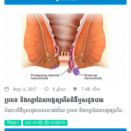
|
|
Aug 11, 2017
8 ឆ្នាំមុន
7.4K មើល
ប្រភព និងកត្តាដែលបង្កឲ្យកើតជំងឺឫសដូងបាត
ចំពោះជំងឺឫសដូងបាតនេះផងដែរ ប្រភព និងកត្តាដែលបង្កឲ្យកើតមានជំងឺនេះរួមមានដូចជា ៖ ១- កត្តាបន្តពូជ ៖ កាលណាឪពុក ឬម្តាយមានជំងឺឫសដូងបាត អាចចម្លងជំងឺឫសដូងបាតទៅកូនតាំងពីនៅក្នុងផ្ទៃដោយស្វ័យប្រវត្តិ។ ២-កត្តាការងារ ៖ មនុស្សដែលអង្គុយច្រើន គឺច្រើនឆាប់កើតមុនគេ។ ៣-កត្តាចំណីអាហារ ៖ អ្នកចូលចិត្តញុាំផ្លែឈើលេបគ្រាប់ ដូចជា គ្រាប់ត្របែក ព្រីង កំពីងរាជ។ គ្រាប់ឈើទាំងអស់នេះ ក្រពះពោះវៀនមិនអាចរំលាយបានទេ ហេតុដូចនេះ ហើយពេលយើងបត់ជើងធំវាចេញទាំងមូលមកវិញ ហើយធ្វើការប្រមូលផ្តុំគ្នាបង្កឲ្យដាច់ស្បែកការពារសរសៃឈាម(វែន)ក្នុងទ្វាលាមក។ ដរាបណាអស់ស្បែកការពារ វានឹងធ្វើឲ្យសរសៃឈាមវារីកធំម្តងបន្តិចៗ ហើយវិវឌ្ឍទៅជាជំងឺឫសដូងបាតដោយស្វ័យប្រវត្តិ ។ ៤-កត្តាអនាម័យ ៖ គ្រួសារដែលពុំទាន់មានបង្គន់អនាម័យក៏បណ្តាលឲ្យងាយកើតជំងឺឫសដូងបាតនេះដែរ។ គេតែងតែជូត កិតក្រដាស ស្មៅ ស្លឹកឈើ មែកឈើ ដែលអាចបណ្តាលឲ្យដាច់ស្បែកការពារសរសៃឈាម វារីកធំ ហើយជាលទ្ធផលក៏វិវឌ្ឍទៅជាជំងឺឫសដូងបាត។ ៥-កត្តាបន្ទោរបង់ ៖ អ្នកដែលមានបញ្ហាលាមករឹង ក្តៀន រាគរូសយូរថ្ងៃ មិនបានព្យាបាលក៏បង្កឲ្យកើតជំងឺឫសដូងបាតនេះដែរ។ ៦-កត្តាស្រ្តីរក្សាគភ៌ និងសំរាលកូន ៖ ក៏អាចប្រឈមនឹងជំងឺឫសដូងបាតមុនគេ។ ៧- កត្តាធម្មជាតិ ៖ គ្រប់មនុស្សទាំងអស់សុទ្ធតែមានកំពកសសៃឈាមវ៉ែន៣ដុំដូចគ្នាទាំងអស់ ដែលប្រឈមនឹងការកើតជំងឺឫសដូងបាតដូចគ្នា ប៉ុន្តែគ្រាន់តែយូរឬឆាប់។ ៨-កត្តារួមភេទ ៖ ខុសធម្មជាតិ តាមរន្ធគូថ ។ បើលោក លោកស្រីមានជំងឺឫសដូងបាត សូមកុំបារម្ភសូមអញ្ជើញមកកាន់ គ្លីនិក តូច យ៉ាន យើងខ្ញុំមានវេជ្ជបណ្ឌិតឯកទេសព្យាបាលជំងឺឫសដូងបាតធានាព្យាបាលជាគ្រប់ប្រភេទនិង គ្រប់ដំណាក់កាលនៃជំងឺឫសដូងបាតបានគ្រប់សាខាយើងខ្ញុំ។ លោក លោកស្រី អាចទូរស័ព្ទពិភាក្សាពិគ្រោះជំងឺជាមួយលោកវេជ្ជបណ្ឌិត តូច យ៉ាន បានតាមរយៈ ៖ ទូរស័ព្ទលេខ ០១២ ៨៥៥ ៩២២ , ០១៦ ៩៥៥ ៨២២ , ០៩៧ ៩៧ ៩៧ ៨៨២,០៧០ ៨៥៥ ៩២២។
ជំងឺផ្សេងៗ
ក្រពះ​ ពោះវៀន​ ថ្លើម ឫសដូងបាត