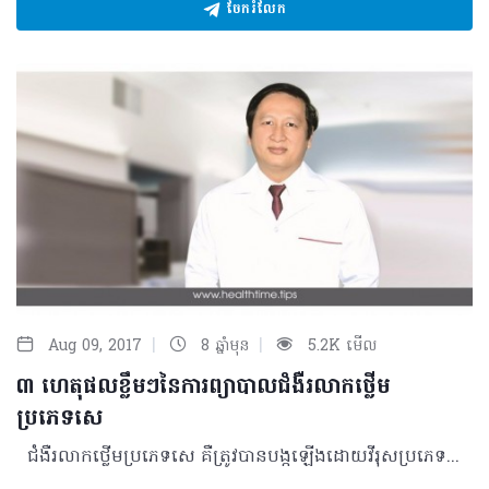
ចែករំលែក
|
|
Aug 09, 2017
8 ឆ្នាំមុន
5.2K មើល
៣ ហេតុផលខ្លឹមៗនៃការព្យាបាលជំងឺរលាកថ្លើម
ប្រភេទសេ
ជំងឺរលាកថ្លើមប្រភេទសេ គឺត្រូវបានបង្កឡើងដោយវីរុសប្រភេទសេ ដែលជាទូទៅវាឆ្លងរាលដាលតាមរយៈការប៉ះពាល់ដោយផ្ទាល់ជាមួយឈាមដែលមានផ្ទុកវីរុសនេះ ហើយវាអាចឆ្លងរាលដាលតាមរយៈការរួមភេទ ជាមួយដៃគូ ដែលមានផ្ទុកវីរុស និងពេលម្តាយទៅកូននៅអំឡុងពេលសម្រាល។ មនុស្សភាគច្រើនដែលផ្ទុកវីរុសនេះ គឺមិនមានបង្ហាញឲ្យឃើញរោគសញ្ញាណាមួយនោះទេអស់រយៈពេលជាច្រើនឆ្នាំ។ ប្រសិនបើគាត់មានរោគសញ្ញា គឺគាត់មានអារម្មណ៏ថាគ្រុនផ្តាសាយ ហើយគាត់ក៏អាចមានអាការៈ ឬជំងឺមួយចំនួនកើតព្រមជាមួយ ដូចជាជំងឺខាន់លឿនដែលធ្វើឲ្យស្បែក និងភ្នែកឡើងលឿង ឬលាកមពណ៌ស។ ដើម្បីស្រាយបំភ្លឺ និងផ្តល់ជាចំណេះដឹង ទាក់ទិននឹងជំងឺរលាកថ្លើមប្រភេទសេ លោកវេជ្ជបណ្ឌិត ឆាយ គឹមប៉ាវ ឯកទេសថ្លើម ក្រពះ ពោះវៀន និងជាប្រធានផ្នែកក្រពះ ពោះវៀននៅមន្ទីរពេទ្យមិត្តភាពខ្មែរ-សូវៀត ផ្តល់កិត្តិយសដល់ហេលស៍ថាម ដើម្បីបកស្រាយពីស្ថានភាពទូទៅនៃជំងឺនេះដូចខាងក្រោម ៖ ហេតុអ្វីត្រូវព្យាបាល?មានហេតុផលចំនួន៣ ដែលត្រូវព្យាបាលអ្នកជំងឺរលាកថ្លើមរ៉ាំរ៉ៃប្រភេទសេ 1. ការពារថ្លើមរបស់អ្នក 2. ការពារសុខភាពរបស់អ្នក 3. ដើម្បីក្រុមគ្រួសាររបស់អ្នក និងមនុស្សជុំវិញខ្លួន។ ថ្លើម គឺជាសរីរាង្គដែលសំខាន់សម្រាប់ជីវិត បើសិនជាថ្លើមខូចនោះជីវិតនឹងបាត់បង់។ វីរុសនៃជំងឺរលាកថ្លើមសេជាសត្រូវដ៏ស្ងៀមស្ងាត់របស់ថ្លើមអ្នក។ វាបង្កឲ្យថ្លើមខូចដោយអ្នកជំងឺមិនចាប់អារម្មណ៏ថាខ្លួនឈឺ។ ដូច្នេះ ការព្យាបាលជំងឺនេះពិតជាមានឱកាស ឲ្យចៀសផុតពីការវិវត្តន៍របស់ថ្លើមទៅជាក្រិន និងមហារីក។ ទោះបីការព្យាបាលមានរយៈពេលយូរ និងមានផលវិបាកខ្លះក៏ប៉ុន្តែវាឆ្លើយតបនឹងហេតុផលសំខាន់ខាងលើនេះ ៖ ១. ការពារថ្លើមរបស់អ្នក វីរុសនៃជំងឺរលាកថ្លើមប្រភេទសេ រីកលូតលាស់ក្នុងថ្លើម ហើយវាបង្កឲ្យមានប្រតិកម្មរលាក។ ការស្ថិតនៅនៃវីរុសជាមួយប្រតិកម្មរលាកយូរអង្វែងដោយវីរុសគ្មានរោគសសញ្ញាបង្កឲ្យមានការប្រែប្រួលម្តងៗ នៃរចនាសម្ព័ន្ធកោសិកាថ្លើម និងបង្កឲ្យមានសន្លាកដែលហៅថា សរសៃក្រិន ឬភាពក្រិន។ ការវិវត្តន៍នៃជំងឺនេះវាអាចបង្កឲ្យលេចចេញជាដុំ ហើយព័ទ្ធជុំវិញសរសៃក្រិនដែលហៅថា ជំងឺក្រិនថ្លើម។ ក្នុងករណីនេះ ការវិវត្តន៍ពីភាពក្រិនទៅជាជំងឺក្រិនថ្លើម អាចប្រព្រឹត្តទៅយ៉ាងឆាប់រហ័សដោយសារពិសារស្រាច្រើន អាយុច្រើន ភេទប្រុស ជំងឺធាត់ពេក ការខ្វះប្រព័ន្ធការពារ ឬមានជំងឺផ្សេងៗទៀតបន្ថែមដូចជា ជំងឺរលាកថ្លើមប្រភេទបេ ឬជំងឺអេដស៍។ ក្នុង៣០%នៃជំងឺក្រិនថ្លើម អាចវិវត្តន៍ទៅរកជំងឺមហារីកក្នុងរយៈពេលវែង ឬមិនវែង។ ជំងឺរលាកថ្លើមសេ អាចធ្វើឲ្យថ្លើមខូចខាត វាជាសត្រូវដ៏ស្ងៀមស្ងាត់រហូតដល់អ្នកមិនចាប់អារម្មណ៍ថាឈឺ។ បើមិនព្យាបាលទេ ប្រព័ន្ធការពារយើងមិនអាចកម្ចាត់វីរុសនេះបានទេ។ ដូច្នេះ ការព្យាបាលគឺពិតជាអាចឲ្យយើង មានឱកាសការពារថ្លើមរបស់អ្នក។ ២.ការពារសុខភាពអ្នក ជំងឺរលាកថ្លើមរ៉ាំរ៉ៃប្រភេទសេ នឹងធ្វើឲ្យអ្នកមានសុខភាពមិនល្អ និងបាត់បង់គុណភាពជីវិត បើសិនថ្លើមវិវត្តន៍ទៅរកជំងឺក្រិន ឬមហារីកថ្លើមខាងមុខ។ ការព្យាបាលជំងឺរលាកថ្លើមសេ គឺងាចកម្ចាត់វីរុសបានអស់ និងជាសះស្បើយ។ ឱកាសនៃការជាសះស្បើយពឹងផ្អែកទៅលើ៖ ·ប្រភេទមេរោគ ·ចំនួនមេរោគ ·សភាពថ្លើមមុនពេលព្យាបាល ·អាយុ ឬរយៈពេលឆ្លង ·កត្តាដែលបង្កនូវគ្រោះថ្នាក់ នៃការវិវត្តន៍ជំងឺរបស់អ្នកជំងឺម្នាក់ៗ (ដូចជា​ផឹកស្រា អ្នកផ្ទុកវីរុសរលាកថ្លើមបេ ឬអេដស៍ ជាមួយ ។ល។) ។ ៣.ដើម្បីក្រុមគ្រួសាររបស់អ្នក និងមនុស្សជុំវិញខ្លួនអ្នក បើសិនគ្មានការព្យាបាល អ្នកនៅតែជាអ្នកផ្ទុកវីរុសហើយអ្នក នឹងអាចបន្តគ្រោះថ្នាក់ចម្លងមេរោគនេះទៅអ្នកដទៃ។ គ្រោះថ្នាក់នេះវាមានក្នុងជីវិតរស់នៅប្រចាំថ្ងៃដែលជួនកាលវាបង្កឡើងដោយសារប៉ះពាល់សំភារៈ ដែលមានប្រឡាក់ដោយឈាមដូចជា ច្រាសដុសធ្មេញ ឡាមកោរពុកមាត់ កន្រ្តៃកាត់ក្រចក ម្ចុល កន្ត្រៃ ឬរបយសពេលគ្រោះថ្នាក់ផ្សេងៗ។ ជាមួយការព្យាបាល អ្នកអាចកម្ចាត់មេរោគពីរាងកាយអ្នក​និងជាសះស្បើយ ហើយអ្នកមិនមែនជាអ្នកចម្លងមេរោគទៀតឡើយ។ បើសិនគ្រូពេទ្យរបស់អ្នកសំណូមពរនូវការព្យាបាលដល់អ្នក ពេលវេលាសម្រាប់ពិចារណា គឺចាំបាច់បំផុតសម្រាប់រៀបចំខ្លួនឲ្យបានល្អ៕ © 2017 រក្សាសិទ្ធិគ្រប់យ៉ាងដោយ Healthtime Corporation ចំពោះគ្រប់អត្ថបទដោយគ្មានផ្នែកណាមួយត្រូវបោះពុម្ពផ្សាយចូលប្រព័ន្ធអ៊ីនធឺណែត ឧបករណ៍អេឡិចត្រូនិក អាត់ជាសំឡេងឬថតចំលងគ្រប់រូបភាពដោយគ្មានការអនុញ្ញាតឡើយ​