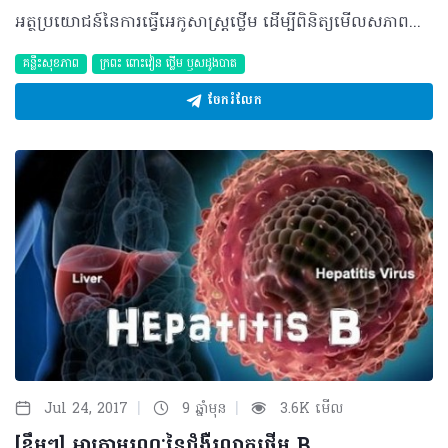
អត្ថប្រយោជន៍នៃការធ្វើអេកូសាស្រ្តថ្លើម ដើម្បីពិនិត្យមើលសភាពសាច់ថ្លើមសំរាប់អ្នកជម្ងឺដែលមានជម្ងឺរលាកថ្លើមរ៉ាំរ៉ៃ ! យើងទាំងអស់គ្នាសុទ្ធតែបានដឹងហើយថា ជំងឺរលាកថ្លើម គឺជាជំងឺដ៏កាចសាហាវមួយ ដែលតែងធ្វើឲ្យមានការប៉ះពាល់ដល់សុខភាព និង អាយុជីវិតយើងបាន ប្រសិនបើយើងមានការធ្វេសប្រហែសមិនបានធ្វើការព្យាបាល និង តាមដានអំពីការវិវឌ្ឍនៃជំងឺក៏ដូចជាសភាពរបស់សាច់ថ្លើម ហើយជួនកាលវាអាចមានការវិវឌ្ឍលឿនរហូតដល់ដំណាក់កាលចុងក្រោយ (មហារីកថ្លើមនៅលើថ្លើមក្រិន) ដោយស្ទើរតែមិនមានផ្តល់ជារោគសញ្ញា ឫ មានការធ្វើទុក្ខដល់អ្នកជំងឺឲ្យបានដឹងជាមុននោះឡើយ ៕ ការពិនិត្យ និង វិភាគសាច់ថ្លើម បើទៅតាមបច្ចេកទេសវេជ្ជសាស្ត្រ គឺយើងអាចធ្វើបានតាមច្រើនវិធី ឧទាហរណ៍ដូចជា ការពិនិត្យឈាម (blood test) ការធ្វើអេកូសាស្រ្តពោះ (abdominal ultrasound) ការស្គេនពិនិត្យមើលភាពរឹងរបស់សាច់ថ្លើម (liver fibroscann) និង ការធ្វើស៊ីធីស្គែនពោះ (abdominal CT.scann) ។ល។ ក៏ប៉ុន្តែសម្រាប់រាល់ការពិនិត្យមួយនេះគឺវាមានសារប្រយោជន៍ គោលបំណង និង ភាពច្បាស់លាស់ខុសៗគ្នារាងៗខ្លួនទៅតាមបច្ចេកទេសវេជ្ជសាស្ត្រ និង តម្រូវការចាំបាច់របស់ក្រុមវេជ្ជបណ្ឌិត ។ នៅពេលនេះយើងខ្ញុំក៏សូមលើកយកវិធីសាស្រ្តមួយងាយស្រួលក្នុងការតាមដាន និង ចំនាយថវិកាតិចតួច ដោយគ្មានភាពឈឺចាប់ ឫ លំបាក និង អាចទទួលបានលទ្ធផលភ្លាមៗមកអធិប្បាយជូនពុកម៉ែ បងប្អូន អ៊ំពូ មីងស្វែងយល់ទាំងអស់គ្នា ។ *** ការធ្វើអេកូសាស្រ្តពោះ នៅក្នុងជំងឺថ្លើមទាំងប្រភេទ B និង ប្រភេទC អាចអោយយើងដឹងពី៖ 1. ការរលាក និង សភាពរឹងរបស់ថ្លើម 2. ការវិវឌ្ឍរបស់សាច់ថ្លើម រលាក គ្រើម រឹង និង ក្រិន.... 3. ដឹងពីរចនាសម្ព័ន្ធសរសៃឈាមវ៉ែន នៅក្នុងថ្លើម 4. អាចដឹងពីផលវិបាក និង ការវិវឌ្ឍរបស់ជំងឺថ្លើមដូចជា ទាចទឹក (Ascitis) រីក ឬធ្លាក់អណ្ដើក (splenomegalia) និង ការរីកធំ ឬ ស្ទះសរសៃឈាមធំនៅជិតថ្លើម (Portal vein) 5. អាចធ្វើការតាមដាន និង ពិនិត្យរកមើលដុំសាច់មហារីក (Liver cancer CHC...) ។ ដូចនេះ ការធ្វើអេកូពោះក្នុងជំងឺថ្លើមរ៉ាំរ៉ៃ វាអាចជួយឲ្យយើងដឹងពីអាការៈ ក៏ដូចជាការវិវឌ្ឍ មុន និង ក្រោយព្យាបាល ការតាមដានហើយ គឺពិតជាមានភាពងាយស្រួលបំផុតក្នុងការធ្វើជូន ៕ យ៉ាងណាមិញ គ្រប់ជំងឺទាំងអស់បើយើងធ្វើការតាមដានជាទៀងទាត់ និង ទទួលបានការព្យាបាលយ៉ាងត្រឹមត្រូវជាមួយគ្រូពេទ្យឯកទេសដែលមានជំនាញច្បាស់លាស់ នោះយើងអាចកាត់បន្ថយគ្រោះថ្នាក់ដែលប៉ះដល់អាយុជីវិតបានជាង 50%៕ *** មន្ទីរសំរាកព្យាបាលអេគីប ឯកទេសថ្លើម ក្រពះ ពោះវៀន និង ឫសដូងបាត យើងខ្ញុំក៍មានក្រុមគ្រូពេទ្យជំនាញខាងផ្នែក អេកូសាស្រ្តដែលអាចជួយវិភាគ និង ធ្វើរោគវិនិច្ឆ័យជូនអ៊ំពូ យាយតា ពុកម៉ែ បងប្អូនបានយ៉ាងច្បាស់លាស់ ៕ អាស័យដ្ធាន ៖ ផ្ទះលេខ 94 D&E ផ្លូវលេខ 70 សង្កាត់ ស្រះចក ខ័ណ្ឌ ដូនពេញ រាជធានី ភ្នំពេញ ៕ ទំនាក់ទំនងតាមរយៈទូរសព្ទលេខ៖ 017 / 070 / 066-553317 យើងខ្ញុំ និង រង់ចាំទទួលស្វាគមន៍ និង ព្យាបាលជូនពុកម៉ែបងប្អូនទាំងអស់គ្នាយ៉ាងរួសរាយរាក់ទាក់ និង ប្រសិទ្ធភាពខ្ពស់ផងដែរ…
គន្លឹះសុខភាព
ក្រពះ​ ពោះវៀន​ ថ្លើម ឫសដូងបាត
ចែករំលែក
|
|
Jul 24, 2017
9 ឆ្នាំមុន
3.6K មើល
[ខ្លឹមៗ] អាត្រាមរណៈនៃជំងឺរលាកថ្លើម B