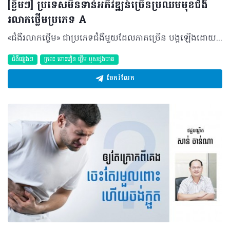
[ខ្លឹមៗ] ប្រទេសមិនទាន់អភិវឌ្ឍន៍ច្រើនប្រឈមមុខជំងឺ
រលាកថ្លើមប្រភេទ A
«ជំងឺរលាកថ្លើម»​ ជាប្រភេទជំងឺមួយដែលភាគច្រើន បង្កឡើងដោយវីរុស មានដូចជា វីរុសប្រភេទ A,B,C,D,E,F,G ប៉ុន្តែ ក្នុងចំណោម វីរុសទាំងអស់នេះ ពុំមែនសុទ្ធតែអាចបង្កឲ្យមានជំងឺរលាកថ្លើមក្នុងសារពាង្គកាយមនុស្សទាំងអស់នោះទេ។ រលាកថ្លើមA​ ជាប្រភេទមួយនៃជំងឺរលាកថ្លើម ដែលបង្កឡើងដោយ វីរុសរលាកថ្លើមប្រភេទ A (HAV)។ ជាទូទៅ ជំងឺនេះច្រើនកើតមានឡើងទៅលើបុគ្គល នៅតំបន់ដែលមានអនាម័យទាប ឬអ្នកមានជីវភាពរស់នៅទាប ដែលយើងសង្កេតឃើញជំងឺនេះ តែងកើតមានក្នុងប្រទេសមិនទាន់អភិវឌ្ឍ និងប្រទេសកំពុងអភិវឌ្ឍ ឯប្រទេសដែលមានជីវភាពខ្ពស់ ក៏ដូចជាកម្រិតអនាម័យខ្ពស់ មិនត្រូវបានកត់សម្គាល់ ក្នុងការចម្លងជំងឺនេះច្រើនទេ។ ដោយឡែក ក្នុងករណីមានគ្រោះមហន្តរាយ ដែលតម្រូវឲ្យប្រជាជនបំលាស់ទីលំនៅទៅរស់នៅកន្លែងថ្មី ប្រសិនបើទីនោះ គ្មានទឹកស្អាតប្រើប្រាស់ ឬធ្វើអនាម័យមិនបានត្រឹមត្រូវ វាអាចនឹងមានការផ្ទុះឡើងនូវការចម្លងជំងឺរលាកថ្លើមប្រភេទ A នេះ។ គួរបញ្ជាក់ផងដែរថា កុមារត្រូវបានគេចាត់ទុកថាជាក្រុមមនុស្សដែលងាយឆ្លង ព្រោះប្រព័ន្ធការពារកុមារមានសភាពទន់ខ្សោយ។ ស្វែងយល់បន្ថែមពីជំងឺរលាកថ្លើមប្រភេទ A បកស្រាយដោយ​ លោកឧកញ៉ាសាស្ត្រាចារ្យវេជ្ជបណ្ឌិត តាន់ គីមមេង នាយកប្រតិបត្តិនៃមណ្ឌលវេជ្ជសាស្ត្រ HOPE។ ©2017 រក្សាសិទ្ធិគ្រប់យ៉ាង​ដោយ Health Time Corporation ចំពោះគ្រប់អត្ថបទដោយគ្មានផ្នែកណាមួយត្រូវបោះពុម្ពផ្សាយចូល ប្រព័ន្ធអ៊ីនធឺណែត ឧបករណ៍អេឡិចត្រូនិក អាត់ជាសំឡេងឬថតចំលងគ្រប់រូបភាពដោយគ្មានការអនុញ្ញាតឡើយ។
ជំងឺផ្សេងៗ
ក្រពះ​ ពោះវៀន​ ថ្លើម ឫសដូងបាត
ចែករំលែក