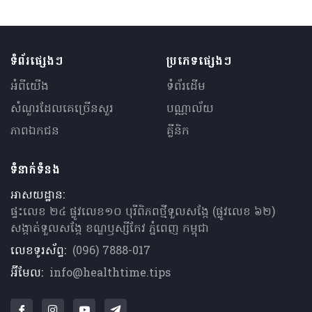
ទំព័រផ្សេងៗ
ប្រភេទផ្សេងៗ
អំពីយើង
ទំព័រដើម
សំណួរ​ដែលគេ​ច្រើន​សួរ
បណ្ណាល័យ
ភាពឯកជន
គ្លីនិក
ទំនាក់ទំនង
អាសយដ្ឋាន:
ផ្ទះលេខ ២៤ ផ្លូវលេខ១០ បុរីពិភពថ្មីទួលសង្កែ (ផ្លូវលេខ ៦២)
សង្កាត់ទួលសង្កែ ខណ្ឌឫស្សីកែវ ភ្នំពេញ កម្ពុជា
លេខទូរស័ព្ទ:
(096) 7888-017
អ៊ីមែល:
info@healthtime.tips