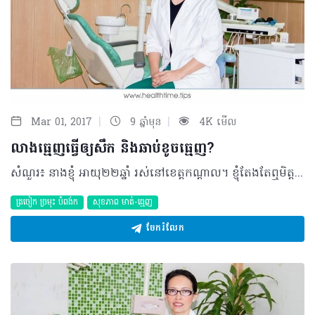
|
|
Mar 01, 2017
9 ឆ្នាំមុន
4K មើល
លាងធ្មេញធ្វើឲ្យសឹក និងឆាប់ខូចធ្មេញ?
សំណួរ៖ នាងខ្ញុំ អាយុ២២ឆ្នាំ រស់នៅខេត្តកណ្តាល។ ខ្ញុំតែងតែឮមិត្តភក្តិថា ការលាងធ្មេញអាចធ្វើឲ្យធ្មេញសឹក ហើយឆាប់ខូចទៀត។ ខ្ញុំចង់ដឹងថា តើការលាងធ្មេញដែលត្រឹមត្រូវ គួរធ្វើចន្លោះពេលប៉ុន្មានពីការលាងម្តងៗ? ចម្លើយ៖ ការលាងធ្មេញមិនធ្វើឲ្យធ្មេញសឹកទេ ព្រោះការលាងធ្មេញគ្រាន់តែបំបែកជាតិកំបោរនៅជាប់នឹងធ្មេញដែលប្អូនមិនបានសម្អាតតាមការដុសធ្មេញ។ ឯរយៈពេលនៃការលាងធ្មេញវិញ ជាទូទៅ គឺធ្វើក្នុងរយៈពេលពី៦ខែទៅ១ឆ្នាំ ពោលគឺចំពោះអ្នកដែលដុសធ្មេញមិនសូវស្អាតត្រូវលាង៦ខែម្តង ឯអ្នកដែលដុសធ្មេញបានស្អាតល្អអាចលាង១ឆ្នាំម្តង។ បកស្រាយដោយ ៖ លោកស្រីទន្តបណ្ឌិត យិន ស៊ិីថន សាស្ត្រាចារ្យនៃមហាវិទ្យាល័យទន្តវទនសាស្រ្តនៃសាកលវិទ្យាល័យវិទ្យាសាស្រ្តសុខាភិបាល និងជាម្ចាស់ គ្លីនិកធ្មេញ ប្រាយស្មាល © 2017 រក្សាសិទ្ធិគ្រប់យ៉ាង​ដោយ Health Time Corporation ​​​​ចំពោះគ្រប់អត្ថបទដោយគ្មានផ្នែកណាមួយត្រូវបោះពុម្ពផ្សាយចូលប្រព័ន្ធអ៊ីនធឺណែត ឧបករណ៍អេឡិចត្រូនិក អាត់ជាសំឡេងឬថតចំលងគ្រប់រូបភាពដោយគ្មានការអនុញ្ញាតឡើយ។
ត្រចៀក ច្រមុះ បំពង់ក
សុខភាព​​ មាត់-ធ្មេញ
ចែករំលែក