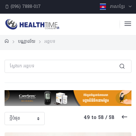
(096) 7888-017
ភាសាខ្មែរ
បណ្ណាល័យ
អត្ថបទ
49 to 58 / 58